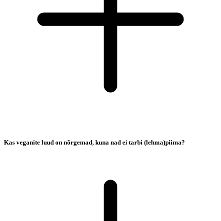
Kas veganite luud on nõrgemad, kuna nad ei tarbi (lehma)piima?