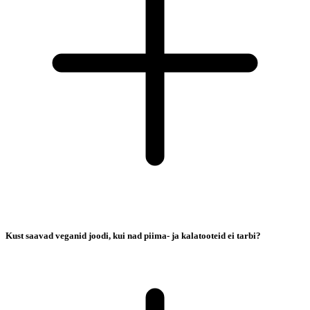
Kust saavad veganid joodi, kui nad piima- ja kalatooteid ei tarbi?