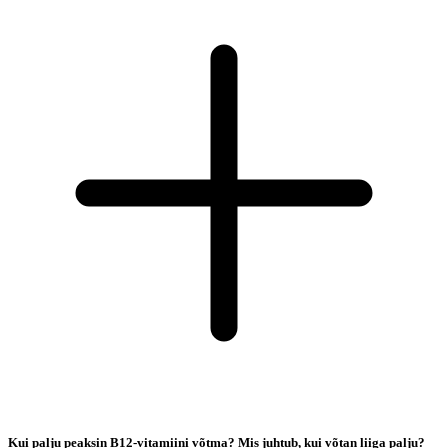
Kui palju peaksin B12-vitamiini võtma? Mis juhtub, kui võtan liiga palju?