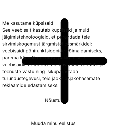
Me kasutame küpsiseid
See veebisait kasutab küpsiseid ja muid
jälgimistehnoloogiaid, et parandada teie
sirvimiskogemust järgmistel eesmärkidel:
veebisaidi põhifunktsioonide võimaldamiseks
,
parema kliendikogemuse pakkumiseks
veebisaidil
,
et mõõta teie huvi meie toodete ja
teenuste vastu ning isikupärastada
turundustegevusi
,
teie jaoks asjakohasemate
reklaamide edastamiseks
.
Nõustun
Keeldun
Muuda minu eelistusi