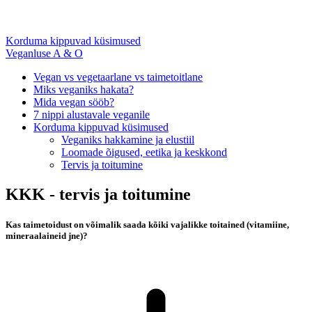
Korduma kippuvad küsimused
Veganluse A & O
Vegan vs vegetaarlane vs taimetoitlane
Miks veganiks hakata?
Mida vegan sööb?
7 nippi alustavale veganile
Korduma kippuvad küsimused
Veganiks hakkamine ja elustiil
Loomade õigused, eetika ja keskkond
Tervis ja toitumine
KKK - tervis ja toitumine
Kas taimetoidust on võimalik saada kõiki vajalikke toitained (vitamiine,
mineraalaineid jne)?