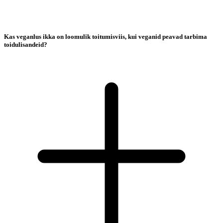
Kas veganlus ikka on loomulik toitumisviis, kui veganid peavad tarbima
toidulisandeid?