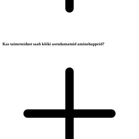
Kas taimetoidust saab kõiki asendamatuid aminohappeid?