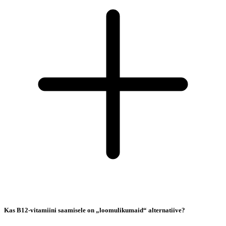
Kas B12-vitamiini saamisele on „loomulikumaid“ alternatiive?