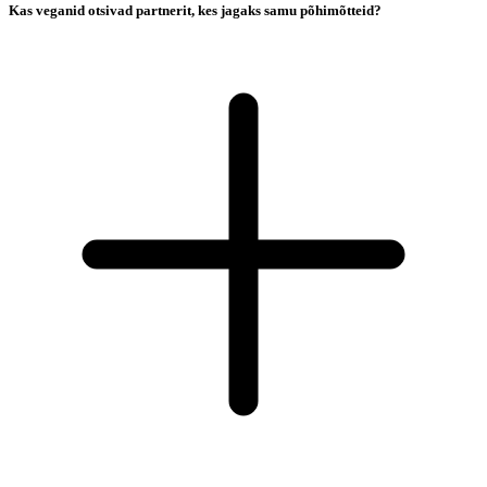
Kas veganid otsivad partnerit, kes jagaks samu põhimõtteid?