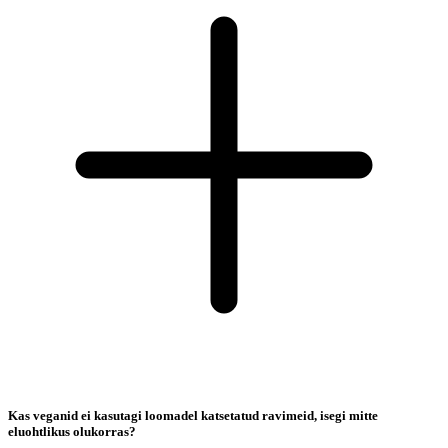
Kas veganid ei kasutagi loomadel katsetatud ravimeid, isegi mitte
eluohtlikus olukorras?