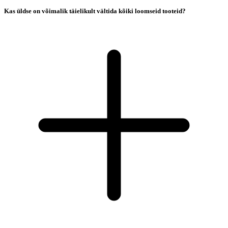
Kas üldse on võimalik täielikult vältida kõiki loomseid tooteid?