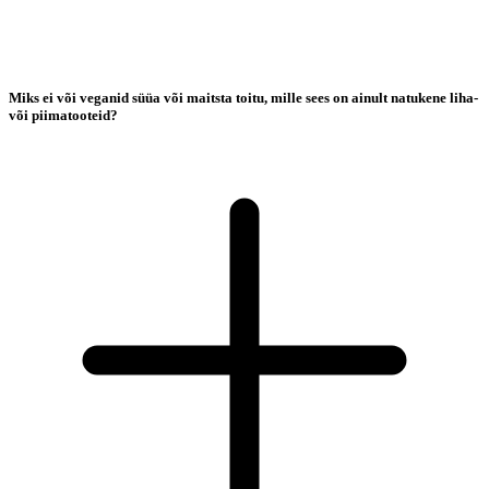
Miks ei või veganid süüa või maitsta toitu, mille sees on ainult natukene liha-
või piimatooteid?