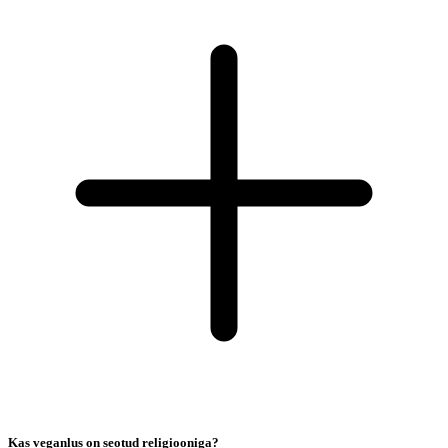
Kas veganlus on seotud religiooniga?