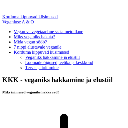
Korduma kippuvad küsimused
Veganluse A & O
Vegan vs vegetaarlane vs taimetoitlane
Miks veganiks hakata?
Mida vegan sööb?
7 nippi alustavale veganile
Korduma kippuvad küsimused
Veganiks hakkamine ja elustiil
Loomade õigused, eetika ja keskkond
Tervis ja toitumine
KKK - veganiks hakkamine ja elustiil
Miks inimesed veganiks hakkavad?