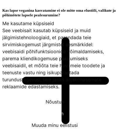
Kas lapse veganina kasvatamine ei ole mitte oma elustiili, valikute ja
põhimõtete lapsele pealesurumine?
Me kasutame küpsiseid
See veebisait kasutab küpsiseid ja muid
jälgimistehnoloogiaid, et parandada teie
sirvimiskogemust järgmistel eesmärkidel:
veebisaidi põhifunktsioonide võimaldamiseks
,
parema kliendikogemuse pakkumiseks
veebisaidil
,
et mõõta teie huvi meie toodete ja
teenuste vastu ning isikupärastada
turundustegevusi
,
teie jaoks asjakohasemate
reklaamide edastamiseks
.
Nõustun
Keeldun
Muuda minu eelistusi