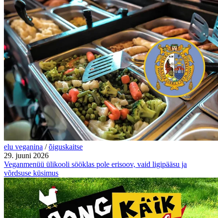
elu veganina
/
õiguskaitse
29. juuni 2026
Veganmenüü ülikooli sööklas pole erisoov, vaid ligipääsu ja
võrdsuse küsimus