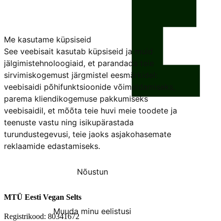
Me kasutame küpsiseid
See veebisait kasutab küpsiseid ja muid
jälgimistehnoloogiaid, et parandada teie
sirvimiskogemust järgmistel eesmärkidel:
veebisaidi põhifunktsioonide võimaldamiseks
,
parema kliendikogemuse pakkumiseks
veebisaidil
,
et mõõta teie huvi meie toodete ja
teenuste vastu ning isikupärastada
turundustegevusi
,
teie jaoks asjakohasemate
reklaamide edastamiseks
.
Nõustun
Keeldun
MTÜ Eesti Vegan Selts
Muuda minu eelistusi
Registrikood: 80341672