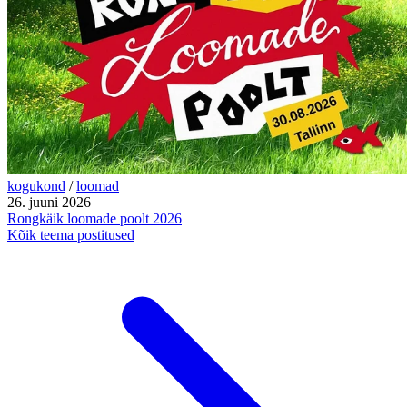
kogukond
/
loomad
26. juuni 2026
Rongkäik loomade poolt 2026
Kõik teema postitused