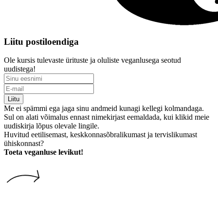
Liitu postiloendiga
Ole kursis tulevaste ürituste ja oluliste veganlusega seotud
uudistega!
Liitu
Me ei spämmi ega jaga sinu andmeid kunagi kellegi kolmandaga.
Sul on alati võimalus ennast nimekirjast eemaldada, kui klikid meie
uudiskirja lõpus olevale lingile.
Huvitud eetilisemast, keskkonnasõbralikumast ja tervislikumast
ühiskonnast?
Toeta veganluse levikut!