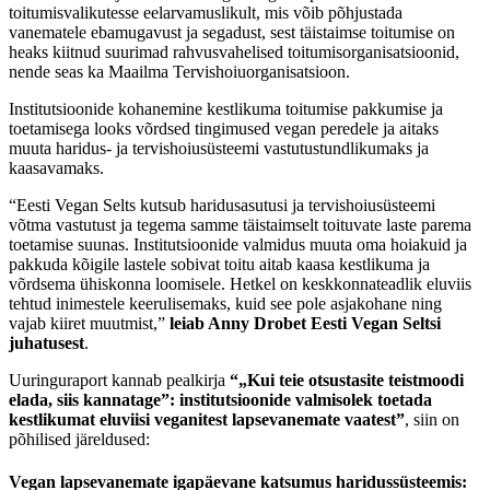
toitumisvalikutesse eelarvamuslikult, mis võib põhjustada
vanematele ebamugavust ja segadust, sest täistaimse toitumise on
heaks kiitnud suurimad rahvusvahelised toitumisorganisatsioonid,
nende seas ka Maailma Tervishoiuorganisatsioon.
Institutsioonide kohanemine kestlikuma toitumise pakkumise ja
toetamisega looks võrdsed tingimused vegan peredele ja aitaks
muuta haridus- ja tervishoiusüsteemi vastutustundlikumaks ja
kaasavamaks.
“Eesti Vegan Selts kutsub haridusasutusi ja tervishoiusüsteemi
võtma vastutust ja tegema samme täistaimselt toituvate laste parema
toetamise suunas. Institutsioonide valmidus muuta oma hoiakuid ja
pakkuda kõigile lastele sobivat toitu aitab kaasa kestlikuma ja
võrdsema ühiskonna loomisele. Hetkel on keskkonnateadlik eluviis
tehtud inimestele keerulisemaks, kuid see pole asjakohane ning
vajab kiiret muutmist,”
leiab Anny Drobet Eesti Vegan Seltsi
juhatusest
.
Uuringuraport kannab pealkirja
“„Kui teie otsustasite teistmoodi
elada, siis kannatage”: institutsioonide valmisolek toetada
kestlikumat eluviisi veganitest lapsevanemate vaatest”
, siin on
põhilised järeldused:
Vegan lapsevanemate igapäevane katsumus haridussüsteemis: