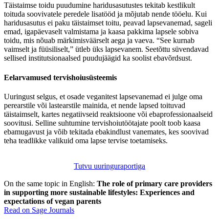
Täistaimse toidu puudumine haridusasutustes tekitab kestlikult
toituda soovivatele peredele lisatööd ja mõjutab nende tööelu. Kui
haridusasutus ei paku täistaimset toitu, peavad lapsevanemad, sageli
emad, igapäevaselt valmistama ja kaasa pakkima lapsele sobiva
toidu, mis nõuab märkimisväärselt aega ja vaeva. “See kurnab
vaimselt ja füüsiliselt,” ütleb üks lapsevanem. Seetõttu süvendavad
sellised institutsionaalsed puudujäägid ka soolist ebavõrdsust.
Eelarvamused tervishoiusüsteemis
Uuringust selgus, et osade veganitest lapsevanemad ei julge oma
perearstile või lastearstile mainida, et nende lapsed toituvad
täistaimselt, kartes negatiivseid reaktsioone või ebaprofessionaalseid
soovitusi. Selline suhtumine tervishoiutöötajate poolt toob kaasa
ebamugavust ja võib tekitada ebakindlust vanemates, kes soovivad
teha teadlikke valikuid oma lapse tervise toetamiseks.
Tutvu uuringuraportiga
On the same topic in English:
The role of primary care providers
in supporting more sustainable lifestyles: Experiences and
expectations of vegan parents
Read on Sage Journals