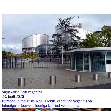
õiguskaitse
/
elu veganina
23. juuli 2026
Euroopa Inimõiguste Kohus leidis, et eetiline veganlus on
inimõiguste konventsiooniga kaitstud veendumus