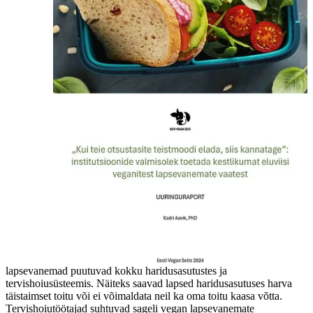
lapsevanemad puutuvad kokku haridusasutustes ja
tervishoiusüsteemis. Näiteks saavad lapsed haridusasutuses harva
täistaimset toitu või ei võimaldata neil ka oma toitu kaasa võtta.
Tervishoiutöötajad suhtuvad sageli vegan lapsevanemate