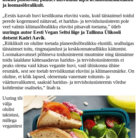
ja loomasõbralikult.
„Eestis kasvab huvi kestlikuma eluviisi vastu, kuid täistaimsel toidul
perede kogemused näitavad, et haridus- ja tervishoiusüsteem pole
veel valmis kliimasõbralikku eluviisi piisavalt toetama,” ütleb
uuringu autor Eesti Vegan Seltsi liige ja Tallinna Ülikooli
dotsent Kadri Aavik
.
„Riiklikult on oluline toetada planeedisõbralikku elustiili, sealhulgas
täistaimset toitu, ringmajandust ja keskkonnateadlikku käitumist.
Loomakasvatusel põhineva toidusüsteemi muutmine ning täistaimse
toidu laialdane kättesaadavus haridus- ja tervishoiusüsteemis ei
peaks olema vaid kitsas veganite huvi, vaid ühiskonna ühine
eesmärk, sest see toetab tervislikumat eluviisi ja kliimaeesmärke. On
oluline, et kõik lapsed, olenemata vanemate toitumis- ja
väärtusvalikutest, saaksid haridus- ja tervishoiusüsteemis võrdse
kohtlemise osaliseks,“ lisab ta.
Uuring tõi
välja
olulisi
takistusi,
millega
veganitest