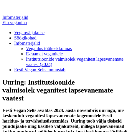
Infomaterjalid
Elu veganina
Veganväljakutse
Söögikohad
Infomaterjalid
Veganlus töökeskkonnas
E-raamat veganitele
Institutsioonide valmisolek veganitest lapsevanemate
vaatest (2024)
Eesti Vegan Selts tunnustab
Uuring: Institutsioonide
valmisolek veganitest lapsevanemate
vaatest
Eesti Vegan Selts avaldas 2024. aasta novembris uuringu, mis
keskendub veganitest lapsevanemate kogemustele Eesti
haridus- ja tervishoiusüsteemides. Uuring toob välja tõsiseid
puudujääke ning käsitleb väljakutseid, millega lapsevanemad
kokku puutuvad, püüdes kasvatada lapsi keskkonnasäästlikult