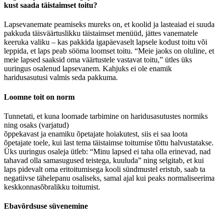
kust saada täistaimset toitu?
Lapsevanemate peamiseks mureks on, et koolid ja lasteaiad ei suuda
pakkuda täisväärtuslikku täistaimset menüüd, jättes vanematele
keeruka valiku – kas pakkida igapäevaselt lapsele kodust toitu või
leppida, et laps peab sööma loomset toitu. “Meie jaoks on oluline, et
meie lapsed saaksid oma väärtustele vastavat toitu,” ütles üks
uuringus osalenud lapsevanem. Kahjuks ei ole enamik
haridusasutusi valmis seda pakkuma.
Loomne toit on norm
Tunnetati, et kuna loomade tarbimine on haridusasutustes normiks
ning osaks (varjatud)
õppekavast ja enamiku õpetajate hoiakutest, siis ei saa loota
õpetajate toele, kui last tema täistaimse toitumise tõttu halvustatakse.
Üks uuringus osaleja ütleb: “Minu lapsed ei taha olla erinevad, nad
tahavad olla samasugused teistega, kuuluda” ning selgitab, et kui
laps pidevalt oma eritoitumisega kooli sündmustel eristub, saab ta
negatiivse tähelepanu osaliseks, samal ajal kui peaks normaliseerima
keskkonnasõbralikku toitumist.
Ebavõrdsuse süvenemine