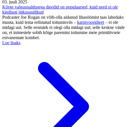
03. juuli 2025
Kõrge valgusisaldusega dieedid on populaarsed, kuid need ei ole
kindlasti jätkusuutlikud
Podcaster Joe Rogan on võib-olla aidanud lihasöömist taas lahedaks
muuta, kuid tema eelistatud toitumisviis –
karnivooridieet
– ei ole
midagi uut. Selle eesmärk ei olegi olla midagi uut; selle keskne väide
on, et inimestele sobib kõige paremini toitumine meie primitiivsete
esivanemate kombel.
Loe lisaks