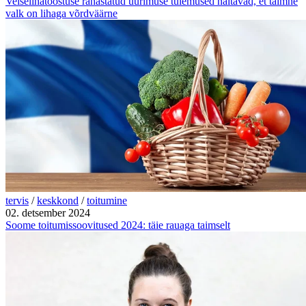
Veiselihatööstuse rahastatud uurimuse tulemused näitavad, et taimne
valk on lihaga võrdväärne
tervis
/
keskkond
/
toitumine
02. detsember 2024
Soome toitumissoovitused 2024: täie rauaga taimselt