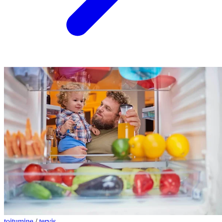
toitumine
/
tervis