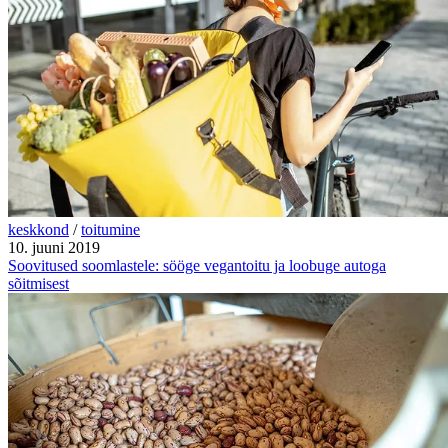
keskkond
/
toitumine
10. juuni 2019
Soovitused soomlastele: sööge vegantoitu ja loobuge autoga
sõitmisest