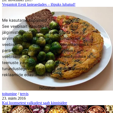
Vegantoit Eesti lasteaedades – lõpuks lubatud!
Me kasutame küpsiseid
See veebisait kasutab küpsiseid ja muid
jälgimistehnoloogiaid, et parandada teie
sirvimiskogemust järgmistel eesmärkidel:
veebisaidi põhifunktsioonide võimaldamiseks
,
parema kliendikogemuse pakkumiseks
veebisaidil
,
et mõõta teie huvi meie toodete ja
teenuste vastu ning isikupärastada
turundustegevusi
,
teie jaoks asjakohasemate
reklaamide edastamiseks
.
Nõustun
toitumine
/
tervis
Keeldun
23. märts 2016
Kui loomsetest valkudest saab kinnisidee
Muuda minu eelistusi