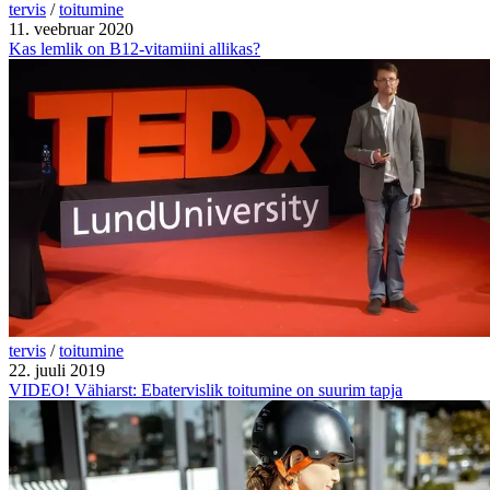
tervis
/
toitumine
11. veebruar 2020
Kas lemlik on B12-vitamiini allikas?
tervis
/
toitumine
22. juuli 2019
VIDEO! Vähiarst: Ebatervislik toitumine on suurim tapja