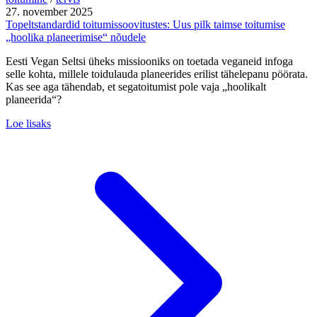
27. november 2025
Topeltstandardid toitumissoovitustes: Uus pilk taimse toitumise
„hoolika planeerimise“ nõudele
Eesti Vegan Seltsi üheks missiooniks on toetada veganeid infoga
selle kohta, millele toidulauda planeerides erilist tähelepanu pöörata.
Kas see aga tähendab, et segatoitumist pole vaja „hoolikalt
planeerida“?
Loe lisaks