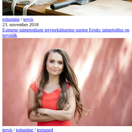
toitumine
/
tervis
23. november 2018
Esimene taimetoitlaste tervisekäitumise uuring Eestis: taimetoitlus on
tervislik
tervis
/
toitumine
/
teenused