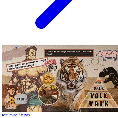
toitumine
/
tervis