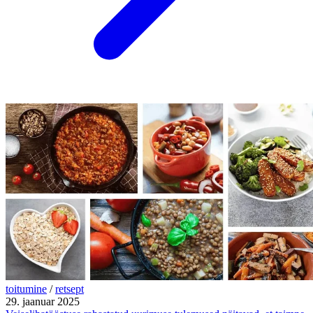
toitumine
/
retsept
29. jaanuar 2025