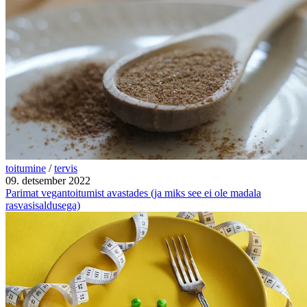
toitumine
/
tervis
09. detsember 2022
Parimat vegantoitumist avastades (ja miks see ei ole madala
rasvasisaldusega)