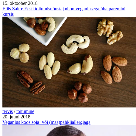
15. oktoober 2018
Eliis Salm: Eesti toitumisnõustajad on veganlusega üha paremini
kursis
tervis
/
toitumine
20. juuni 2018
Veganlus koos soja- või (maa)pähkliallergiaga