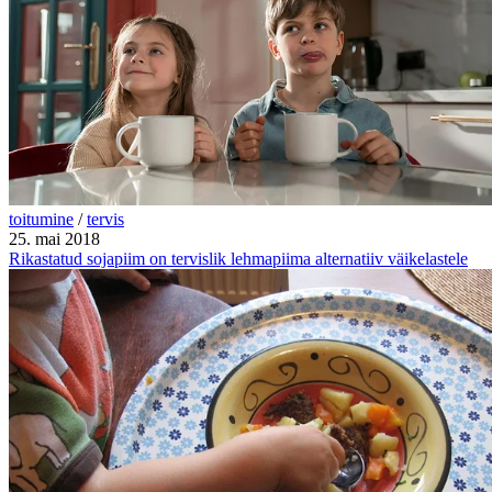
toitumine
/
tervis
25. mai 2018
Rikastatud sojapiim on tervislik lehmapiima alternatiiv väikelastele