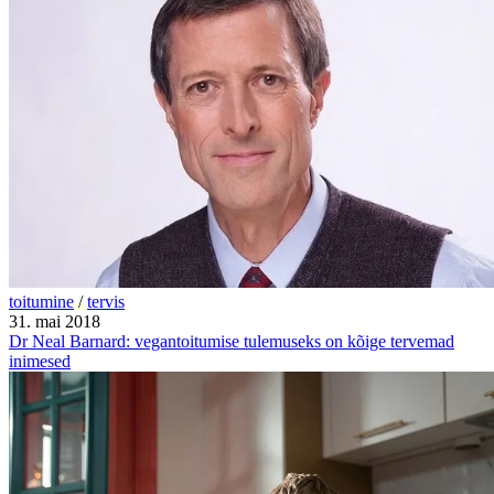
toitumine
/
tervis
31. mai 2018
Dr Neal Barnard: vegantoitumise tulemuseks on kõige tervemad
inimesed