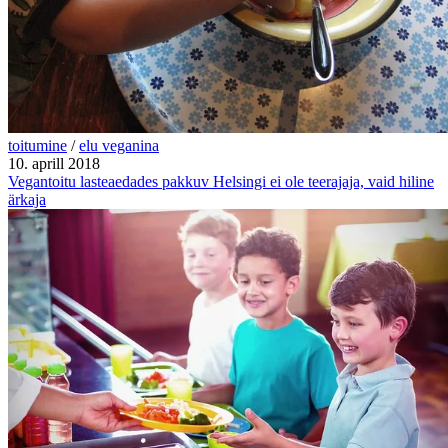
toitumine
/
elu veganina
10. aprill 2018
Vegantoitu lasteaedades pakkuv Helsingi ei ole teerajaja, vaid hiline
ärkaja