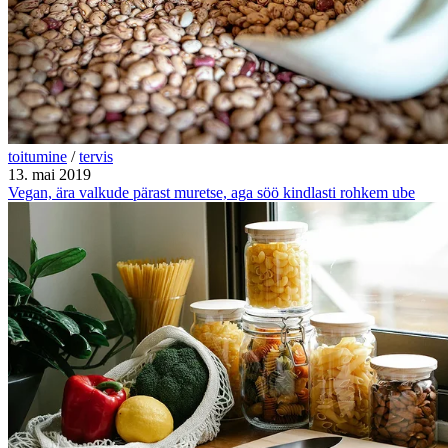
toitumine
/
tervis
13. mai 2019
Vegan, ära valkude pärast muretse, aga söö kindlasti rohkem ube