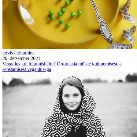
tervis
/
toitumine
20. detsember 2021
Veganlus kui toitumishäire? Ortoreksia mõiste kujunemisest ja
seostamisest veganlusega