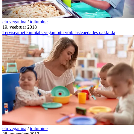
elu veganina
/
toitumine
19. veebruar 2018
Terviseamet kinnitab: vegantoitu võib lasteaedades pakkuda
elu veganina
/
toitumine
28. november 2017