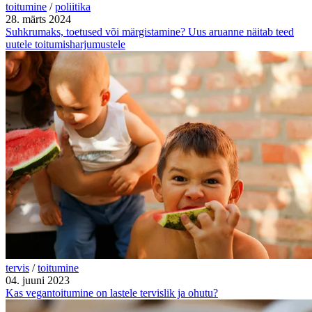
toitumine
/
poliitika
28. märts 2024
Suhkrumaks, toetused või märgistamine? Uus aruanne näitab teed
uutele toitumisharjumustele
tervis
/
toitumine
04. juuni 2023
Kas vegantoitumine on lastele tervislik ja ohutu?