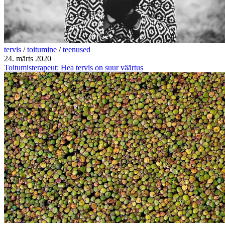
tervis
/
toitumine
/
teenused
24. märts 2020
Toitumisterapeut: Hea tervis on suur väärtus