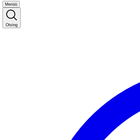
Menüü
Otsing