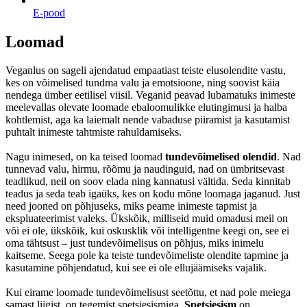
E-pood
Loomad
Veganlus on sageli ajendatud empaatiast teiste elusolendite vastu,
kes on võimelised tundma valu ja emotsioone, ning soovist käia
nendega ümber eetilisel viisil. Veganid peavad lubamatuks inimeste
meelevallas olevate loomade ebaloomulikke elutingimusi ja halba
kohtlemist, aga ka laiemalt nende vabaduse piiramist ja kasutamist
puhtalt inimeste tahtmiste rahuldamiseks.
Nagu inimesed, on ka teised loomad
tundevõimelised olendid
. Nad
tunnevad valu, hirmu, rõõmu ja naudinguid, nad on ümbritsevast
teadlikud, neil on soov elada ning kannatusi vältida. Seda kinnitab
teadus ja seda teab igaüks, kes on kodu mõne loomaga jaganud. Just
need jooned on põhjuseks, miks peame inimeste tapmist ja
ekspluateerimist valeks. Ükskõik, milliseid muid omadusi meil on
või ei ole, ükskõik, kui oskusklik või intelligentne keegi on, see ei
oma tähtsust – just tundevõimelisus on põhjus, miks inimelu
kaitseme. Seega pole ka teiste tundevõimeliste olendite tapmine ja
kasutamine põhjendatud, kui see ei ole ellujäämiseks vajalik.
Kui eirame loomade tundevõimelisust seetõttu, et nad pole meiega
samast liigist, on tegemist spetsiesismiga.
Spetsiesism
on