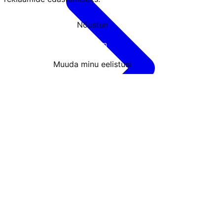
Nõustun
Keeldun
Muuda minu eelistusi