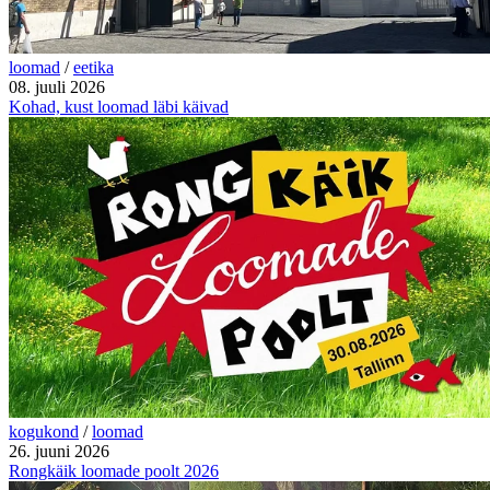
loomad
/
eetika
08. juuli 2026
Kohad, kust loomad läbi käivad
kogukond
/
loomad
26. juuni 2026
Rongkäik loomade poolt 2026