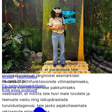
Me kasutame küpsiseid
See veebisait kasutab küpsiseid ja muid
jälgimistehnoloogiaid, et parandada teie
sirvimiskogemust järgmistel eesmärkidel:
loomad
/
elu veganina
veebisaidi põhifunktsioonide võimaldamiseks
,
08. aprill 2026
Elu parim loomaaiakülastus
parema kliendikogemuse pakkumiseks
Kõik teema postitused
veebisaidil
,
et mõõta teie huvi meie toodete ja
teenuste vastu ning isikupärastada
turundustegevusi
,
teie jaoks asjakohasemate
reklaamide edastamiseks
.