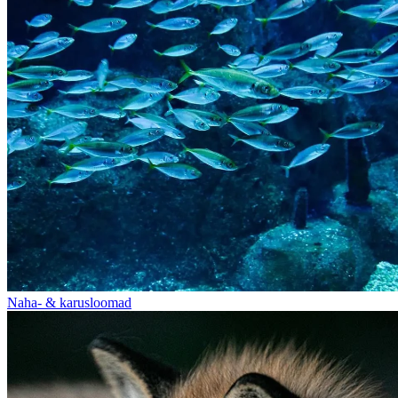
Naha- & karusloomad