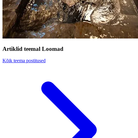
Artiklid teemal Loomad
Kõik teema postitused