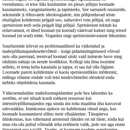
veendumus, et teise liiki kuulumine on piisav põhjus loomade
kasutamiseks, vangistamiseks ja tapmiseks. See sarnaneb rassismile,
seksismile jt rõhuvatele ideoloogiatele, mis põhjendavad teiste
ebaõiglast kohtlemist pelgalt soo, nahavärvi vms põhjal, nii nagu
spetsiesism teeb seda pelgalt liigi põhjal. Spetsiesism tekitab ka
eelarvamust, et ühed loomad (nt koerad) väärivad kaitset ning teised
loomad (nt sead) mitte. Veganlus ongi spetsiesismivastane liikumine.
Suurfarmide kõrval on problemaatilised ka väiketalud ja
mahepõllumajandusettevõtted – kuigi pidamistingimused võivad
neis olla paremad, teenivad loomad siiski vaid inimeste huve ning
olulisim näitaja on nende tootlikkus. Kellegi siia ilma toomine
selleks, et tema keha kasutada ja tappa, ei saa iial olla õiglane.
Loomade parem kohtlemine ei kaota spetsiesistlikku mõtlemist,
millega võtame endale voli teisi tundevõimelisi olendeid enda
tarbeks objektidena kasutada.
Väikesemahuline maheloomapidamine pole hea lahendus ka
seetõttu, et see nõuab kordi rohkem ressursse kui
intensiivpõllumajandus ega suuda ära toita maailma üha kasvavat
rahvastikku. Inimkonna ajaloos on kahtlemata olnud aegu, kus
loomade kasutamisest sõltus meie ellujäämine. Tänapäeva
ühiskonnas, kus vähemasti arenenud riikides on nii riiete, toidu kui
muu elu-olu puhul võimalik teha eetilisem valik, pole see aga enam
õigustatud ega vajalik. Teades, et loomsete toodete asendamine