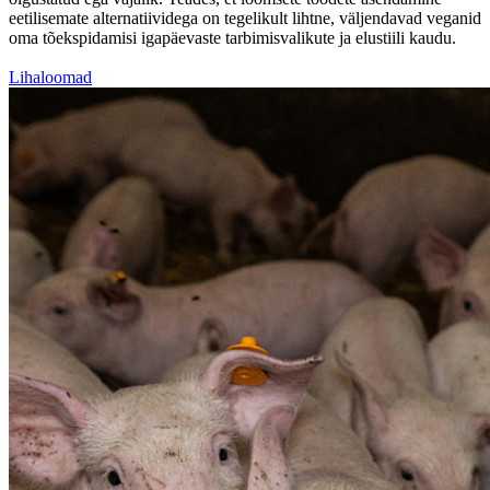
eetilisemate alternatiividega on tegelikult lihtne, väljendavad veganid
oma tõekspidamisi igapäevaste tarbimisvalikute ja elustiili kaudu.
Lihaloomad