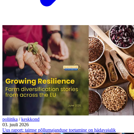
poliitika
/
keskkond
03. juuli 2026
Uus raport: taimse põllumajanduse toetamine on hädavajalik