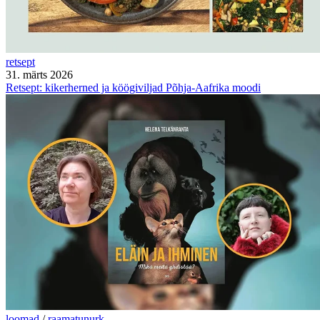
retsept
31. märts 2026
Retsept: kikerherned ja köögiviljad Põhja-Aafrika moodi
loomad
/
raamatunurk