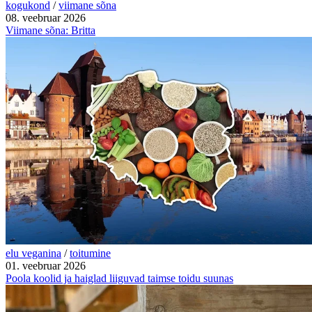
kogukond
/
viimane sõna
08. veebruar 2026
Viimane sõna: Britta
elu veganina
/
toitumine
01. veebruar 2026
Poola koolid ja haiglad liiguvad taimse toidu suunas