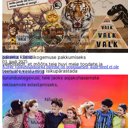
Me kasutame küpsiseid
See veebisait kasutab küpsiseid ja muid
jälgimistehnoloogiaid, et parandada teie
sirvimiskogemust järgmistel eesmärkidel:
veebisaidi põhifunktsioonide võimaldamiseks
,
toitumine
/
tervis
parema kliendikogemuse pakkumiseks
03. juuli 2025
veebisaidil
,
et mõõta teie huvi meie toodete ja
Kõrge valgusisaldusega dieedid on populaarsed, kuid need ei ole
teenuste vastu ning isikupärastada
kindlasti jätkusuutlikud
turundustegevusi
,
teie jaoks asjakohasemate
reklaamide edastamiseks
.
Nõustun
Keeldun
Muuda minu eelistusi