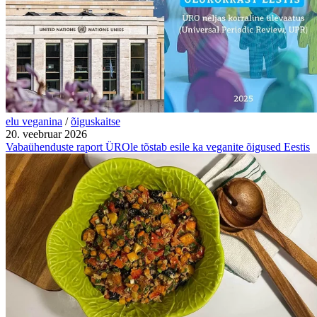
elu veganina
/
õiguskaitse
20. veebruar 2026
Vabaühenduste raport ÜROle tõstab esile ka veganite õigused Eestis