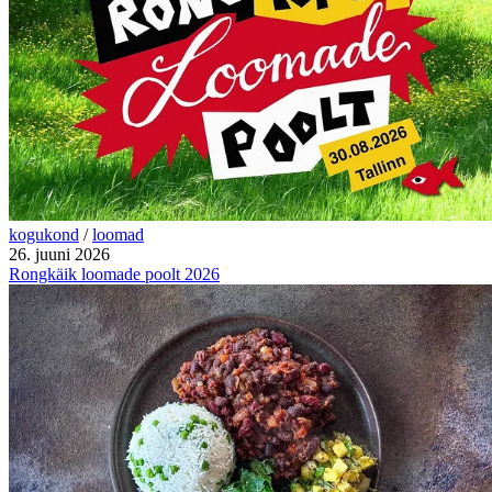
kogukond
/
loomad
26. juuni 2026
Rongkäik loomade poolt 2026