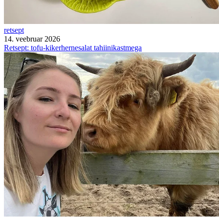
retsept
14. veebruar 2026
Retsept: tofu-kikerhernesalat tahiinikastmega