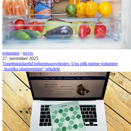
toitumine
/
tervis
27. november 2025
Topeltstandardid toitumissoovitustes: Uus pilk taimse toitumise
„hoolika planeerimise“ nõudele