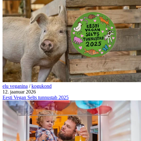
elu veganina
/
kogukond
12. jaanuar 2026
Eesti Vegan Selts tunnustab 2025