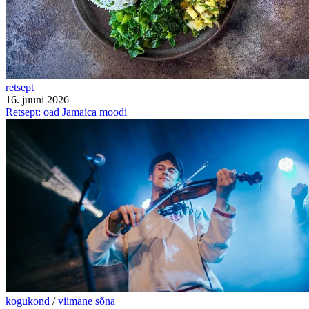
retsept
16. juuni 2026
Retsept: oad Jamaica moodi
kogukond
/
viimane sõna