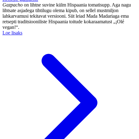
Gazpacho
on lihtne suvine külm Hispaania tomatisupp. Aga nagu
lihtsate asjadega tihtilugu olema kipub, on sellel mustmiljon
lahkarvamusi tekitavat versiooni. Siit leiad Mada Madariaga ema
retsepti traditsiooniliste Hispaania toitude kokaraamatust „¡Olé
vegan!“.
Loe lisaks