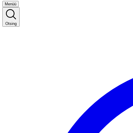
Menüü
Otsing