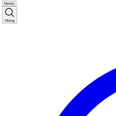
Menüü
Otsing