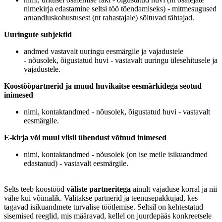
nimekirja edastamine seltsi töö tõendamiseks) - mitmesugused
aruandluskohustusest (nt rahastajale) sõltuvad tähtajad.
Uuringute subjektid
andmed vastavalt uuringu eesmärgile ja vajadustele
-
nõusolek, õigustatud huvi -
vastavalt uuringu ülesehitusele ja
vajadustele.
Koostööpartnerid ja muud huvikaitse eesmärkidega seotud
inimesed
nimi, kontaktandmed -
nõusolek, õigustatud huvi -
vastavalt
eesmärgile.
E-kirja või muul viisil ühendust võtnud inimesed
nimi, kontaktandmed -
nõusolek (on ise meile isikuandmed
edastanud) -
vastavalt eesmärgile.
Selts teeb koostööd
väliste partneritega
ainult vajaduse korral ja nii
vähe kui võimalik. Valitakse partnerid ja teenusepakkujad, kes
tagavad isikuandmete turvalise töötlemise. Seltsil on kehtestatud
sisemised reeglid, mis määravad, kellel on juurdepääs konkreetsele