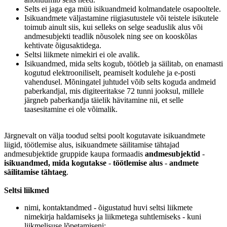
Selts ei jaga ega müü isikuandmeid kolmandatele osapooltele.
Isikuandmete väljastamine riigiasutustele või teistele isikutele
toimub ainult siis, kui selleks on selge seaduslik alus või
andmesubjekti teadlik nõusolek ning see on kooskõlas
kehtivate õigusaktidega.
Seltsi liikmete nimekiri ei ole avalik.
Isikuandmed, mida selts kogub, töötleb ja säilitab, on enamasti
kogutud elektrooniliselt, peamiselt kodulehe ja e-posti
vahendusel. Mõningatel juhtudel võib selts koguda andmeid
paberkandjal, mis digiteeritakse 72 tunni jooksul, millele
järgneb paberkandja täielik hävitamine nii, et selle
taasesitamine ei ole võimalik.
Järgnevalt on välja toodud seltsi poolt kogutavate isikuandmete
liigid, töötlemise alus, isikuandmete säilitamise tähtajad
andmesubjektide gruppide kaupa formaadis
andmesubjektid
-
isikuandmed, mida kogutakse
-
töötlemise alus
-
andmete
säilitamise tähtaeg
.
Seltsi liikmed
nimi, kontaktandmed - õigustatud huvi seltsi liikmete
nimekirja haldamiseks ja liikmetega suhtlemiseks - kuni
liikmelisuse lõpetamiseni;