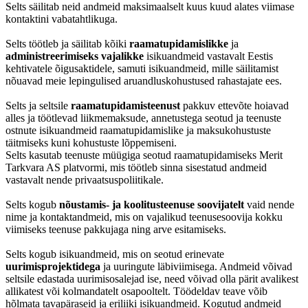
Selts säilitab neid andmeid maksimaalselt kuus kuud alates viimase
kontaktini vabatahtlikuga.
Selts töötleb ja säilitab kõiki
raamatupidamislikke
ja
administreerimiseks vajalikke
isikuandmeid vastavalt Eestis
kehtivatele õigusaktidele, samuti isikuandmeid, mille säilitamist
nõuavad meie lepingulised aruandluskohustused rahastajate ees.
Selts ja seltsile
raamatupidamisteenust
pakkuv ettevõte hoiavad
alles ja töötlevad liikmemaksude, annetustega seotud ja teenuste
ostnute isikuandmeid raamatupidamislike ja maksukohustuste
täitmiseks kuni kohustuste lõppemiseni.
Selts kasutab teenuste müügiga seotud raamatupidamiseks Merit
Tarkvara AS platvormi, mis töötleb sinna sisestatud andmeid
vastavalt nende privaatsuspoliitikale.
Selts kogub
nõustamis- ja koolitusteenuse soovijatelt
vaid nende
nime ja kontaktandmeid, mis on vajalikud teenusesoovija kokku
viimiseks teenuse pakkujaga ning arve esitamiseks.
Selts kogub isikuandmeid, mis on seotud erinevate
uurimisprojektidega
ja uuringute läbiviimisega. Andmeid võivad
seltsile edastada uurimisosalejad ise, need võivad olla pärit avalikest
allikatest või kolmandatelt osapooltelt. Töödeldav teave võib
hõlmata tavapäraseid ja eriliiki isikuandmeid. Kogutud andmeid