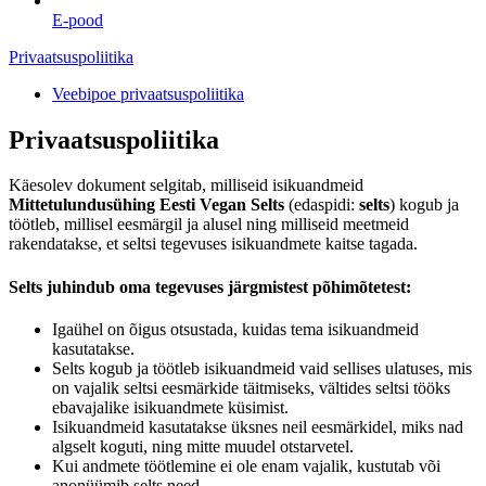
E-pood
Privaatsuspoliitika
Veebipoe privaatsuspoliitika
Privaatsuspoliitika
Käesolev dokument selgitab, milliseid isikuandmeid
Mittetulundusühing Eesti Vegan Selts
(edaspidi:
selts
) kogub ja
töötleb, millisel eesmärgil ja alusel ning milliseid meetmeid
rakendatakse, et seltsi tegevuses isikuandmete kaitse tagada.
Selts juhindub oma tegevuses järgmistest põhimõtetest:
Igaühel on õigus otsustada, kuidas tema isikuandmeid
kasutatakse.
Selts kogub ja töötleb isikuandmeid vaid sellises ulatuses, mis
on vajalik seltsi eesmärkide täitmiseks, vältides seltsi tööks
ebavajalike isikuandmete küsimist.
Isikuandmeid kasutatakse üksnes neil eesmärkidel, miks nad
algselt koguti, ning mitte muudel otstarvetel.
Kui andmete töötlemine ei ole enam vajalik, kustutab või
anonüümib selts need.