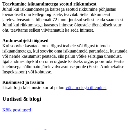
Teavitamine isikuandmetega seotud rikkumisest
Juhul kui isikuandmetega kaitsega seotud rikkumine põhjustas
tõenäoliselt ohu kellegi õigustele, teavitab Selts rikkumisest
järelevalveasutust hiljemalt 72 tunni jooksul sellest teada saamisest.
Juhul kui rikkumisega kaasnes inimese õigustele tõenäoliselt suur
oht, teavitame sellest viivitamatult ka seda inimest.
Andmesubjekti õigused
Kui soovite kasutada oma õigusi teabele või õigust tutvuda
isikuandmetega, kui soovite oma isikuandmeid parandada, kustutada
või nende kasutamist peatada, siis palun võtke seltsigaa ühendust.
Igal andmesubjektil on oma õiguste kaitseks õigus pöörduda Eestis
kaebusega sõltumatu järelevalveasutuse poole (Eestis Andmekaitse
Inspektsioon) või kohtusse.
Küsimused ja lisainfo
Lisainfo ja küsimuste korral palun
võtta meiega ühendust
.
Uudised & blogi
Kõik postitused