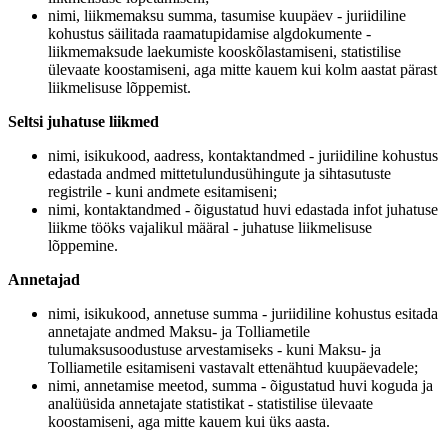
nimi, liikmemaksu summa, tasumise kuupäev - juriidiline
kohustus säilitada raamatupidamise algdokumente -
liikmemaksude laekumiste kooskõlastamiseni, statistilise
ülevaate koostamiseni, aga mitte kauem kui kolm aastat pärast
liikmelisuse lõppemist.
Seltsi juhatuse liikmed
nimi, isikukood, aadress, kontaktandmed -
juriidiline kohustus
edastada andmed mittetulundusühingute ja sihtasutuste
registrile -
kuni andmete esitamiseni;
nimi, kontaktandmed -
õigustatud huvi edastada infot juhatuse
liikme tööks vajalikul määral -
juhatuse liikmelisuse
lõppemine.
Annetajad
nimi, isikukood, annetuse summa -
juriidiline kohustus esitada
annetajate andmed Maksu- ja Tolliametile
tulumaksusoodustuse arvestamiseks -
kuni Maksu- ja
Tolliametile esitamiseni vastavalt ettenähtud kuupäevadele;
nimi, annetamise meetod, summa -
õigustatud huvi koguda ja
analüüsida annetajate statistikat -
statistilise ülevaate
koostamiseni, aga mitte kauem kui üks aasta.