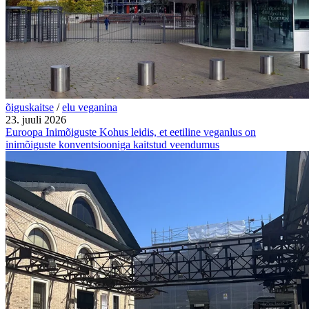
õiguskaitse
/
elu veganina
23. juuli 2026
Euroopa Inimõiguste Kohus leidis, et eetiline veganlus on
inimõiguste konventsiooniga kaitstud veendumus