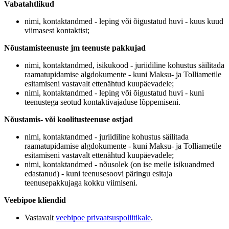
Vabatahtlikud
nimi, kontaktandmed -
leping või õigustatud huvi -
kuus kuud
viimasest kontaktist;
Nõustamisteenuste jm teenuste pakkujad
nimi, kontaktandmed, isikukood -
juriidiline kohustus säilitada
raamatupidamise algdokumente -
kuni Maksu- ja Tolliametile
esitamiseni vastavalt ettenähtud kuupäevadele;
nimi, kontaktandmed -
leping või õigustatud huvi -
kuni
teenustega seotud kontaktivajaduse lõppemiseni.
Nõustamis- või koolitusteenuse ostjad
nimi, kontaktandmed -
juriidiline kohustus säilitada
raamatupidamise algdokumente -
kuni Maksu- ja Tolliametile
esitamiseni vastavalt ettenähtud kuupäevadele;
nimi, kontaktandmed -
nõusolek (on ise meile isikuandmed
edastanud) -
kuni teenusesoovi päringu esitaja
teenusepakkujaga kokku viimiseni.
Veebipoe kliendid
Vastavalt
veebipoe privaatsuspoliitikale
.