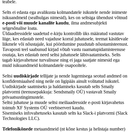
teabele.
Selts ei edasta ega avalikusta kolmandatele isikutele nende inimeste
isikuandmeid (sealhulgas nimesid), kes on seltsiga ühendust võtnud
e-posti või muude kanalite kaudu
, ilma andmesubjekti
selgesõnalise loata.
Üldaadressidele saadetud e-kirju kontrollib üks määratud vastutav
liige, kes edastab need vajaduse korral juhatusele, teemat käsitlevale
liikmele või nõustajale, kui pöördumine puudutab nõustamisteenust.
Tavaposti teel saabunud kirjad võtab vastu raamatupidamisteenuse
osutaja, kes edastab need seltsi juhatusele läbivaatamiseks. Selts
tagab kirjavahetuse turvalisuse ning ei jaga saatjate nimesid ega
muid isikuandmeid kolmandatele osapooltele.
Seltsi
uudiskirjade
tellijate ja nende lugemisega seotud andmed on
konfidentsiaalsed ning neile on ligipääs ainult volitatud isikutel.
Uudiskirjade saatmiseks ja haldamiseks kasutab selts Smaily
platvormi (teenusepakkuja: Sendsmaily OÜ) vastavalt Smaily
privaatsustingimustele.
Seltsi juhatuse ja muude seltsi meiliaadresside e-posti kirjavahetus
toimub XF Systems OÜ veebiserveri kaudu.
Sisemiseks infovahetuseks kasutab selts ka Slack-i platvormi (Slack
Technologies LLC).
Telefonikõnede
metaandmeid (nt kõne kestus ja helistaja number)