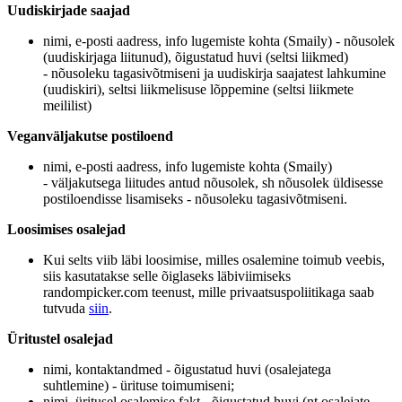
Uudiskirjade saajad
nimi, e-posti aadress, info lugemiste kohta (Smaily) -
nõusolek
(uudiskirjaga liitunud), õigustatud huvi (seltsi liikmed)
-
nõusoleku tagasivõtmiseni ja uudiskirja saajatest lahkumine
(uudiskiri), seltsi liikmelisuse lõppemine (seltsi liikmete
meililist)
Veganväljakutse postiloend
nimi, e-posti aadress, info lugemiste kohta (Smaily)
-
väljakutsega liitudes antud nõusolek, sh nõusolek üldisesse
postiloendisse lisamiseks -
nõusoleku tagasivõtmiseni.
Loosimises osalejad
Kui selts viib läbi loosimise, milles osalemine toimub veebis,
siis kasutatakse selle õiglaseks läbiviimiseks
randompicker.com teenust, mille privaatsuspoliitikaga saab
tutvuda
siin
.
Üritustel osalejad
nimi, kontaktandmed -
õigustatud huvi (osalejatega
suhtlemine) -
ürituse toimumiseni;
nimi, üritusel osalemise fakt -
õigustatud huvi (nt osalejate