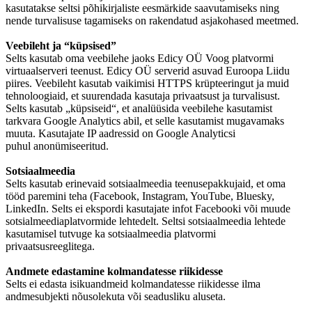
kasutatakse seltsi põhikirjaliste eesmärkide saavutamiseks ning
nende turvalisuse tagamiseks on rakendatud asjakohased meetmed.
Veebileht ja “küpsised”
Selts kasutab oma veebilehe jaoks Edicy OÜ Voog platvormi
virtuaalserveri teenust. Edicy OÜ serverid asuvad Euroopa Liidu
piires. Veebileht kasutab vaikimisi HTTPS krüpteeringut ja muid
tehnoloogiaid, et suurendada kasutaja privaatsust ja turvalisust.
Selts kasutab „küpsiseid“, et analüüsida veebilehe kasutamist
tarkvara Google Analytics abil, et selle kasutamist mugavamaks
muuta. Kasutajate IP aadressid on Google Analyticsi
puhul anonümiseeritud.
Sotsiaalmeedia
Selts kasutab erinevaid sotsiaalmeedia teenusepakkujaid, et oma
tööd paremini teha (Facebook, Instagram, YouTube, Bluesky,
LinkedIn. Selts ei ekspordi kasutajate infot Facebooki või muude
sotsialmeediaplatvormide lehtedelt. Seltsi sotsiaalmeedia lehtede
kasutamisel tutvuge ka sotsiaalmeedia platvormi
privaatsusreeglitega.
Andmete edastamine kolmandatesse riikidesse
Selts ei edasta isikuandmeid kolmandatesse riikidesse ilma
andmesubjekti nõusolekuta või seadusliku aluseta.