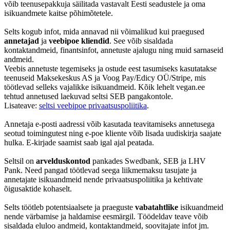
võib teenusepakkuja säilitada vastavalt Eesti seadustele ja oma
isikuandmete kaitse põhimõtetele.
Selts kogub infot, mida annavad nii võimalikud kui praegused
annetajad
ja
veebipoe kliendid
. See võib sisaldada
kontaktandmeid, finantsinfot, annetuste ajalugu ning muid sarnaseid
andmeid.
Veebis annetuste tegemiseks ja ostude eest tasumiseks kasutatakse
teenuseid Maksekeskus AS ja Voog Pay/Edicy OÜ/Stripe, mis
töötlevad selleks vajalikke isikuandmeid. Kõik lehelt vegan.ee
tehtud annetused laekuvad seltsi SEB pangakontole.
Lisateave:
seltsi veebipoe privaatsuspoliitika
.
Annetaja e-posti aadressi võib kasutada teavitamiseks annetusega
seotud toimingutest ning e-poe kliente võib lisada uudiskirja saajate
hulka. E-kirjade saamist saab igal ajal peatada.
Seltsil on
arvelduskontod
pankades Swedbank, SEB ja LHV
Pank. Need pangad töötlevad seega liikmemaksu tasujate ja
annetajate isikuandmeid nende privaatsuspoliitika ja kehtivate
õigusaktide kohaselt.
Selts töötleb potentsiaalsete ja praeguste
vabatahtlike
isikuandmeid
nende värbamise ja haldamise eesmärgil. Töödeldav teave võib
sisaldada eluloo andmeid, kontaktandmeid, soovitajate infot jm.