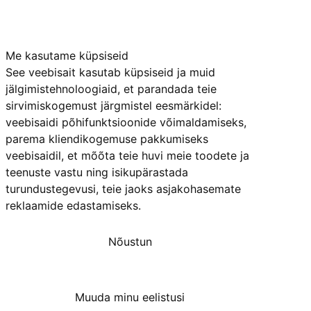
Me kasutame küpsiseid
See veebisait kasutab küpsiseid ja muid
jälgimistehnoloogiaid, et parandada teie
sirvimiskogemust järgmistel eesmärkidel:
veebisaidi põhifunktsioonide võimaldamiseks
,
parema kliendikogemuse pakkumiseks
veebisaidil
,
et mõõta teie huvi meie toodete ja
teenuste vastu ning isikupärastada
turundustegevusi
,
teie jaoks asjakohasemate
reklaamide edastamiseks
.
Nõustun
Keeldun
Muuda minu eelistusi