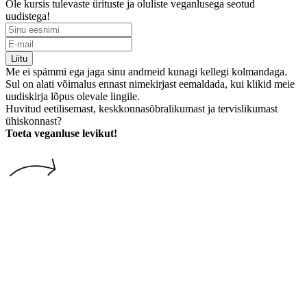
Ole kursis tulevaste ürituste ja oluliste veganlusega seotud
uudistega!
Liitu
Me ei spämmi ega jaga sinu andmeid kunagi kellegi kolmandaga.
Sul on alati võimalus ennast nimekirjast eemaldada, kui klikid meie
uudiskirja lõpus olevale lingile.
Huvitud eetilisemast, keskkonnasõbralikumast ja tervislikumast
ühiskonnast?
Toeta veganluse levikut!