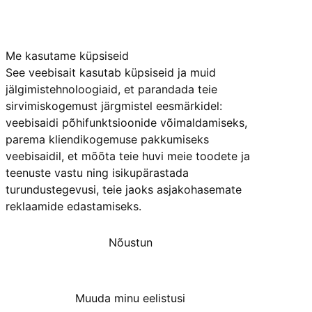
Me kasutame küpsiseid
See veebisait kasutab küpsiseid ja muid
jälgimistehnoloogiaid, et parandada teie
sirvimiskogemust järgmistel eesmärkidel:
veebisaidi põhifunktsioonide võimaldamiseks
,
parema kliendikogemuse pakkumiseks
veebisaidil
,
et mõõta teie huvi meie toodete ja
teenuste vastu ning isikupärastada
turundustegevusi
,
teie jaoks asjakohasemate
reklaamide edastamiseks
.
Nõustun
Keeldun
Muuda minu eelistusi