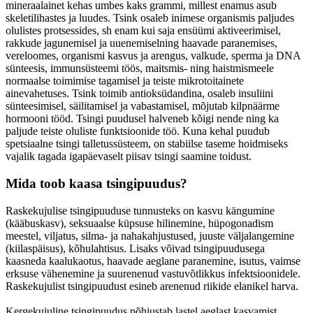
mineraalainet kehas umbes kaks grammi, millest enamus asub
skeletilihastes ja luudes. Tsink osaleb inimese organismis paljudes
olulistes protsessides, sh enam kui saja ensüümi aktiveerimisel,
rakkude jagunemisel ja uuenemiselning haavade paranemises,
vereloomes, organismi kasvus ja arengus, valkude, sperma ja DNA
sünteesis, immunsüsteemi töös, maitsmis- ning haistmismeele
normaalse toimimise tagamisel ja teiste mikrotoitainete
ainevahetuses. Tsink toimib antioksüdandina, osaleb insuliini
sünteesimisel, säilitamisel ja vabastamisel, mõjutab kilpnäärme
hormooni tööd. Tsingi puudusel halveneb kõigi nende ning ka
paljude teiste oluliste funktsioonide töö. Kuna kehal puudub
spetsiaalne tsingi talletussüsteem, on stabiilse taseme hoidmiseks
vajalik tagada igapäevaselt piisav tsingi saamine toidust.
Mida toob kaasa tsingipuudus?
Raskekujulise tsingipuuduse tunnusteks on kasvu kängumine
(kääbuskasv), seksuaalse küpsuse hilinemine, hüpogonadism
meestel, viljatus, silma- ja nahakahjustused, juuste väljalangemine
(kiilaspäisus), kõhulahtisus. Lisaks võivad tsingipuudusega
kaasneda kaalukaotus, haavade aeglane paranemine, isutus, vaimse
erksuse vähenemine ja suurenenud vastuvõtlikkus infektsioonidele.
Raskekujulist tsingipuudust esineb arenenud riikide elanikel harva.
Kergekujuline tsingipuudus põhjustab lastel aeglast kasvamist,