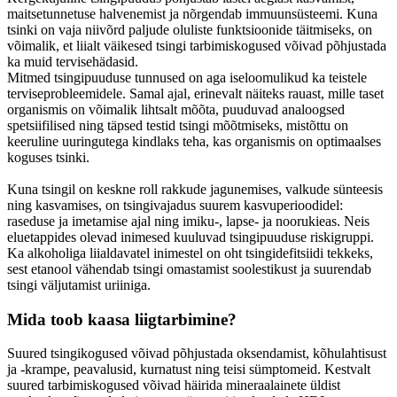
maitsetunnetuse halvenemist ja nõrgendab immuunsüsteemi. Kuna
tsinki on vaja niivõrd paljude oluliste funktsioonide täitmiseks, on
võimalik, et liialt väikesed tsingi tarbimiskogused võivad põhjustada
ka muid tervisehädasid.
Mitmed tsingipuuduse tunnused on aga iseloomulikud ka teistele
terviseprobleemidele. Samal ajal, erinevalt näiteks rauast, mille taset
organismis on võimalik lihtsalt mõõta, puuduvad analoogsed
spetsiifilised ning täpsed testid tsingi mõõtmiseks, mistõttu on
keeruline uuringutega kindlaks teha, kas organismis on optimaalses
koguses tsinki.
Kuna tsingil on keskne roll rakkude jagunemises, valkude sünteesis
ning kasvamises, on tsingivajadus suurem kasvuperioodidel:
raseduse ja imetamise ajal ning imiku-, lapse- ja noorukieas. Neis
eluetappides olevad inimesed kuuluvad tsingipuuduse riskigruppi.
Ka alkoholiga liialdavatel inimestel on oht tsingidefitsiidi tekkeks,
sest etanool vähendab tsingi omastamist soolestikust ja suurendab
tsingi väljutamist uriiniga.
Mida toob kaasa liigtarbimine?
Suured tsingikogused võivad põhjustada oksendamist, kõhulahtisust
ja -krampe, peavalusid, kurnatust ning teisi sümptomeid. Kestvalt
suured tarbimiskogused võivad häirida mineraalainete üldist