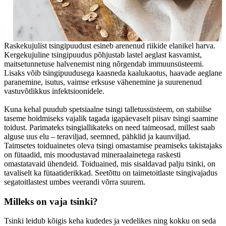
Raskekujulist tsingipuudust esineb arenenud riikide elanikel harva.
Kergekujuline tsingipuudus põhjustab lastel aeglast kasvamist,
maitsetunnetuse halvenemist ning nõrgendab immuunsüsteemi.
Lisaks võib tsingipuudusega kaasneda kaalukaotus, haavade aeglane
paranemine, isutus, vaimse erksuse vähenemine ja suurenenud
vastuvõtlikkus infektsioonidele.
Kuna kehal puudub spetsiaalne tsingi talletussüsteem, on stabiilse
taseme hoidmiseks vajalik tagada igapäevaselt piisav tsingi saamine
toidust. Parimateks tsingiallikateks on need taimeosad, millest saab
alguse uus elu – teraviljad, seemned, pähklid ja kaunviljad.
Taimsetes toiduainetes oleva tsingi omastamise peamiseks takistajaks
on fütaadid, mis moodustavad mineraalainetega raskesti
omastatavaid ühendeid. Toiduained, mis sisaldavad palju tsinki, on
tavaliselt ka fütaatiderikkad. Seetõttu on taimetoitlaste tsingivajadus
segatoitlastest umbes veerandi võrra suurem.
Milleks on vaja tsinki?
Tsinki leidub kõigis keha kudedes ja vedelikes ning kokku on seda