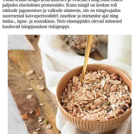
paljudes eluolulistes protsessides. Kuna tsingil on keskne roll
rakkude jagunemises ja valkude sünteesis, siis on tsingivajadus
suurenenud kasvuperioodidel: raseduse ja imetamise ajal ning
imiku-, lapse- ja noorukieas. Neis eluetappides olevad inimesed
kuuluvad tsingipuuduse riskigruppi.