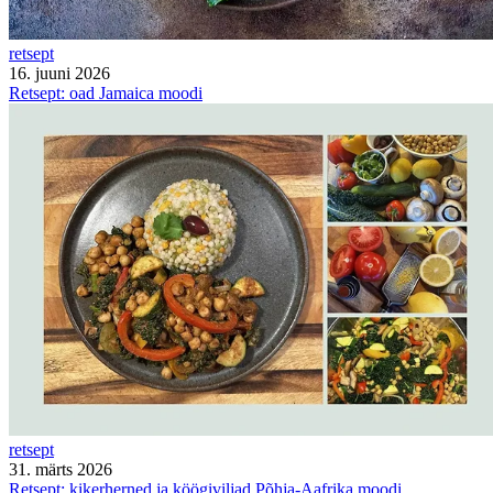
retsept
16. juuni 2026
Retsept: oad Jamaica moodi
retsept
31. märts 2026
Retsept: kikerherned ja köögiviljad Põhja-Aafrika moodi