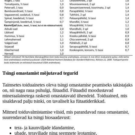
Tsingi omastamist mõjutavad tegurid
Taimsetes toiduainetes oleva tsingi omastamise peamiseks takistajaks
on, nii nagu raua puhulgi, fütaadid. Fütaadid moodustavad
mineraalainetega raskesti omastatavaid ühendeid. Toiduained, mis
sisaldavad palju tsinki, on tavaliselt ka fütaatiderikkad.
Mitmed toiduvalmistamise viisid, mis parandavad raua omastamist,
suurendavad ka tsingi biosaadavust:
tera- ja kaunviljade idandamine,
ubade, teraviljade ning seemnete leotamine,