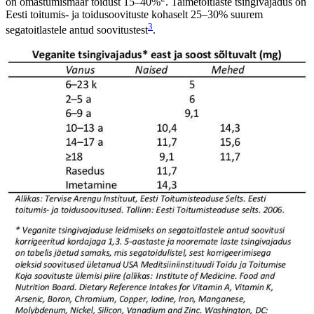
on omastumismäär toidust 15–40%
. Taimetoitlaste tsingivajadus on
Eesti toitumis- ja toidusoovituste kohaselt 25–30% suurem
3
segatoitlastele antud soovitustest
.