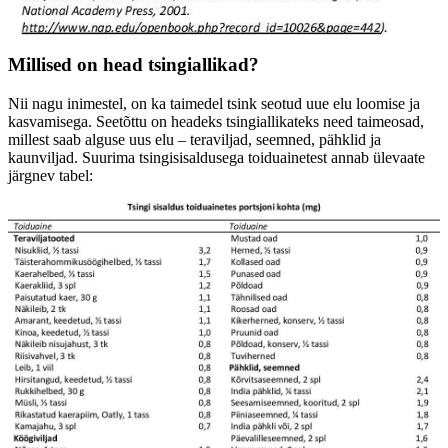
Millised on head tsingiallikad?
Nii nagu inimestel, on ka taimedel tsink seotud uue elu loomise ja
kasvamisega. Seetõttu on headeks tsingiallikateks need taimeosad,
millest saab alguse uus elu – teraviljad, seemned, pähklid ja
kaunviljad. Suurima tsingisisaldusega toiduainetest annab ülevaate
järgnev tabel: