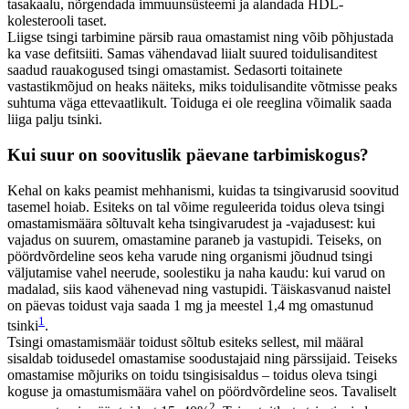
tasakaalu, nõrgendada immuunsüsteemi ja alandada HDL-
kolesterooli taset.
Liigse tsingi tarbimine pärsib raua omastamist ning võib põhjustada
ka vase defitsiiti. Samas vähendavad liialt suured toidulisanditest
saadud rauakogused tsingi omastamist. Sedasorti toitainete
vastastikmõjud on heaks näiteks, miks toidulisandite võtmisse peaks
suhtuma väga ettevaatlikult. Toiduga ei ole reeglina võimalik saada
liiga palju tsinki.
Kui suur on soovituslik päevane tarbimiskogus?
Kehal on kaks peamist mehhanismi, kuidas ta tsingivarusid soovitud
tasemel hoiab. Esiteks on tal võime reguleerida toidus oleva tsingi
omastamismäära sõltuvalt keha tsingivarudest ja -vajadusest: kui
vajadus on suurem, omastamine paraneb ja vastupidi. Teiseks, on
pöördvõrdeline seos keha varude ning organismi jõudnud tsingi
väljutamise vahel neerude, soolestiku ja naha kaudu: kui varud on
madalad, siis kaod vähenevad ning vastupidi. Täiskasvanud naistel
on päevas toidust vaja saada 1 mg ja meestel 1,4 mg omastunud
1
tsinki
.
Tsingi omastamismäär toidust sõltub esiteks sellest, mil määral
sisaldab toidusedel omastamise soodustajaid ning pärssijaid. Teiseks
omastamise mõjuriks on toidu tsingisisaldus – toidus oleva tsingi
koguse ja omastumismäära vahel on pöördvõrdeline seos. Tavaliselt
2