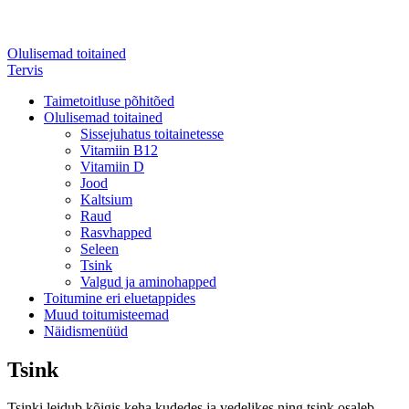
Olulisemad toitained
Tervis
Taimetoitluse põhitõed
Olulisemad toitained
Sissejuhatus toitainetesse
Vitamiin B12
Vitamiin D
Jood
Kaltsium
Raud
Rasvhapped
Seleen
Tsink
Valgud ja aminohapped
Toitumine eri eluetappides
Muud toitumisteemad
Näidismenüüd
Tsink
Tsinki leidub kõigis keha kudedes ja vedelikes ning tsink osaleb