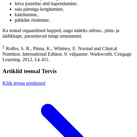
leiva juuretise abil hapendamine,
saia pärmiga kergitamine,
kääritamine,
pähklite röstimine.
Ka teatud orgaanilised happed, nagu näiteks sidrun-, piim- ja
äädikhape, parandavad tsingi omastamist.
2
Rolfes, S. R., Pinna, K., Whitney, E. Normal and Clinical
Nutrition. International Edition. 9. väljaanne. Wadsworth, Cengage
Learning. 2012. Lk 411.
Artiklid teemal Tervis
Kõik teema postitused