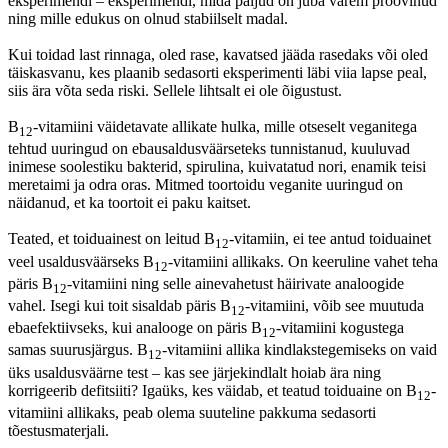
eksperimendi – eksperimendi, mida paljud on juba varem proovinud
ning mille edukus on olnud stabiilselt madal.
Kui toidad last rinnaga, oled rase, kavatsed jääda rasedaks või oled
täiskasvanu, kes plaanib sedasorti eksperimenti läbi viia lapse peal,
siis ära võta seda riski. Sellele lihtsalt ei ole õigustust.
B
-vitamiini väidetavate allikate hulka, mille otseselt veganitega
12
tehtud uuringud on ebausaldusväärseteks tunnistanud, kuuluvad
inimese soolestiku bakterid, spirulina, kuivatatud nori, enamik teisi
meretaimi ja odra oras. Mitmed toortoidu veganite uuringud on
näidanud, et ka toortoit ei paku kaitset.
Teated, et toiduainest on leitud B
-vitamiin, ei tee antud toiduainet
12
veel usaldusväärseks B
-vitamiini allikaks. On keeruline vahet teha
12
päris B
-vitamiini ning selle ainevahetust häirivate analoogide
12
vahel. Isegi kui toit sisaldab päris B
-vitamiini, võib see muutuda
12
ebaefektiivseks, kui analooge on päris B
-vitamiini kogustega
12
samas suurusjärgus. B
-vitamiini allika kindlakstegemiseks on vaid
12
üks usaldusväärne test – kas see järjekindlalt hoiab ära ning
korrigeerib defitsiiti? Igaüks, kes väidab, et teatud toiduaine on B
-
12
vitamiini allikaks, peab olema suuteline pakkuma sedasorti
tõestusmaterjali.