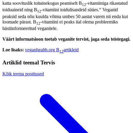
katta soovituslik toitainekogus peamiselt B
-vitamiiniga rikastatud
12
toiduaineid ning B
-vitamiini toidulisandeid süües.“ Veganid
12
peaksid seda nõu kuulda võtma umbes 50 aastat varem nii enda kui
loomade pärast. B
-vitamiini ei peaks iial olema probleemiks
12
hästiinformeeritud veganitele.
Väärt informatsioon toetab veganite tervist, jaga seda teistegagi.
Loe lisaks:
veganhealth.org B
artikleid
12
Artiklid teemal Tervis
Kõik teema postitused