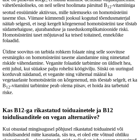
vähetõenäoliseks, on neil sellest hoolimata pärsitud B
-vitamiiniga
12
seotud ensüümide aktiivsus, mille tulemuseks on homotsüsteiini
taseme tõus. Viimase kümnendi jooksul kogutud tõendusmaterjal
näitab selgesti, et isegi kergelt kõrgenenud homotsüsteiini tase tõstab
südamehaiguse, ajurabanduse ja raseduskomplikatsioonide riski.
Homotsüsteiini taset mõjutavad ka teised toitained, ennekõike
folaadid.
Üldine soovitus on tarbida rohkem folaate ning selle soovituse
eesmärgiks on homotsüsteiini taseme alandamine ning nimetatud
riskide vähendamine. Veganite folaatide tarbimine on üldiselt hea,
eriti juhul, kui süüakse palju rohelisi köögivilju. Siiski on uuringud
korduvalt näidanud, et veganite ning vähemal määral ka
vegetaarlaste homotsüsteiin on kõrgenenud, mis tõestab selgelt, et ka
B
-vitamiini tarbimine peab olema piisav, et hoida ära tarbetuid
12
riske.
Kas B12-ga rikastatud toiduainetele ja B12
toidulisanditele on vegan alternatiive?
Kui otsustad mingisugusel põhjusel rikastatud toiduaineid või
toidulisandeid mitte kasutada, siis tea, et oled ette võtnud ohtliku