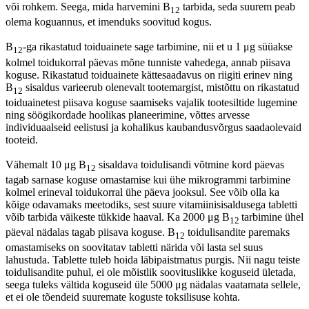
või rohkem. Seega, mida harvemini B
tarbida, seda suurem peab
12
olema koguannus, et imenduks soovitud kogus.
B
-ga rikastatud toiduainete sage tarbimine, nii et u 1 μg süüakse
12
kolmel toidukorral päevas mõne tunniste vahedega, annab piisava
koguse. Rikastatud toiduainete kättesaadavus on riigiti erinev ning
B
sisaldus varieerub olenevalt tootemargist, mistõttu on rikastatud
12
toiduainetest piisava koguse saamiseks vajalik tootesiltide lugemine
ning söögikordade hoolikas planeerimine, võttes arvesse
individuaalseid eelistusi ja kohalikus kaubandusvõrgus saadaolevaid
tooteid.
Vähemalt 10 μg B
sisaldava toidulisandi võtmine kord päevas
12
tagab sarnase koguse omastamise kui ühe mikrogrammi tarbimine
kolmel erineval toidukorral ühe päeva jooksul. See võib olla ka
kõige odavamaks meetodiks, sest suure vitamiinisisaldusega tabletti
võib tarbida väikeste tükkide haaval. Ka 2000 μg B
tarbimine ühel
12
päeval nädalas tagab piisava koguse. B
toidulisandite paremaks
12
omastamiseks on soovitatav tabletti närida või lasta sel suus
lahustuda. Tablette tuleb hoida läbipaistmatus purgis. Nii nagu teiste
toidulisandite puhul, ei ole mõistlik soovituslikke koguseid ületada,
seega tuleks vältida koguseid üle 5000 μg nädalas vaatamata sellele,
et ei ole tõendeid suuremate koguste toksilisuse kohta.