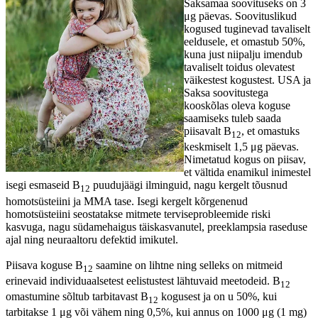
Saksamaa soovituseks on 3
μg päevas. Soovituslikud
kogused tuginevad tavaliselt
eeldusele, et omastub 50%,
kuna just niipalju imendub
tavaliselt toidus olevatest
väikestest kogustest. USA ja
Saksa soovitustega
kooskõlas oleva koguse
saamiseks tuleb saada
piisavalt B
, et omastuks
12
keskmiselt 1,5 μg päevas.
Nimetatud kogus on piisav,
et vältida enamikul inimestel
isegi esmaseid B
puudujäägi ilminguid, nagu kergelt tõusnud
12
homotsüsteiini ja MMA tase. Isegi kergelt kõrgenenud
homotsüsteiini seostatakse mitmete terviseprobleemide riski
kasvuga, nagu südamehaigus täiskasvanutel, preeklampsia raseduse
ajal ning neuraaltoru defektid imikutel.
Piisava koguse B
saamine on lihtne ning selleks on mitmeid
12
erinevaid individuaalsetest eelistustest lähtuvaid meetodeid. B
12
omastumine sõltub tarbitavast B
kogusest ja on u 50%, kui
12
tarbitakse 1 μg või vähem ning 0,5%, kui annus on 1000 μg (1 mg)