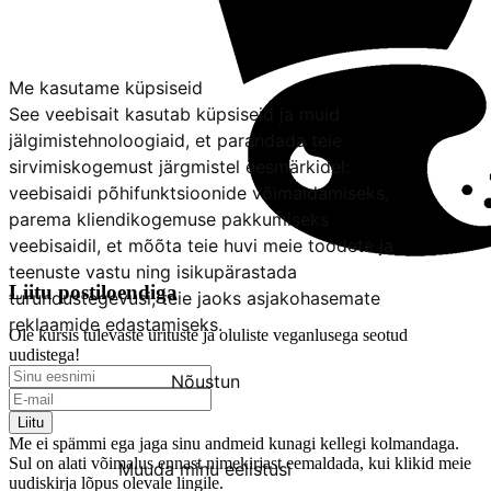
Me kasutame küpsiseid
See veebisait kasutab küpsiseid ja muid
jälgimistehnoloogiaid, et parandada teie
sirvimiskogemust järgmistel eesmärkidel:
veebisaidi põhifunktsioonide võimaldamiseks
,
parema kliendikogemuse pakkumiseks
veebisaidil
,
et mõõta teie huvi meie toodete ja
teenuste vastu ning isikupärastada
Liitu postiloendiga
turundustegevusi
,
teie jaoks asjakohasemate
reklaamide edastamiseks
.
Ole kursis tulevaste ürituste ja oluliste veganlusega seotud
uudistega!
Nõustun
Liitu
Keeldun
Me ei spämmi ega jaga sinu andmeid kunagi kellegi kolmandaga.
Sul on alati võimalus ennast nimekirjast eemaldada, kui klikid meie
Muuda minu eelistusi
uudiskirja lõpus olevale lingile.