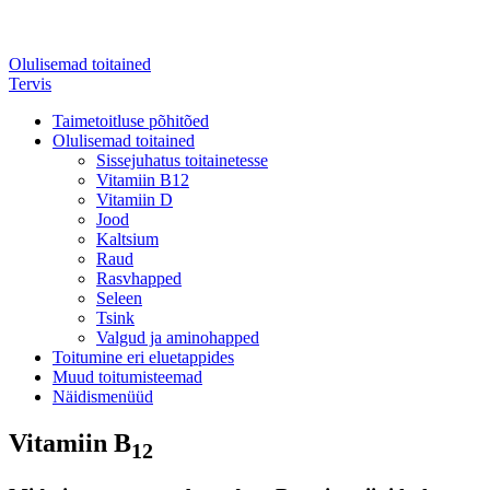
Olulisemad toitained
Tervis
Taimetoitluse põhitõed
Olulisemad toitained
Sissejuhatus toitainetesse
Vitamiin B12
Vitamiin D
Jood
Kaltsium
Raud
Rasvhapped
Seleen
Tsink
Valgud ja aminohapped
Toitumine eri eluetappides
Muud toitumisteemad
Näidismenüüd
Vitamiin B
12