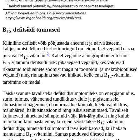
B
defitsiidi tunnused
12
Kliiniline defitsiit võib põhjustada aneemiat ja närvisüsteemi
kahjustumist. Mitmed kohortuuringud on leidnud, et veganid ei saa
2
piisavalt B
-vitamiini
. Kahel veganite alamgrupil on eriti suur
12
B
-vitamiini defitsiidi risk: pikaaegsed veganid, kes väldivad
12
rikastatud toiduainete söömist (nagu nt toortoidu- ja makrobiootilised
veganid) ning rinnapiima saavad imikud, kelle ema B
-vitamiini
12
tarbimine on madal.
Täiskasvanute tavalisteks defitsiidisümptomiteks on energiapuudus,
surin, tuimus, vähenenud tundlikkus valule ja pigistamisele,
ähmastunud nägemine, ebanormaalne kõnnak, keele valulikkus,
mäluhäired, hallutsinatsioonid ning isiksusemuutused. Tavaliselt
kujunevad nimetatud sümptomid välja järk-järguliselt ning kulub
mitu kuud kuni aasta enne, kui neid seostatakse B
-vitamiini
12
defitsiidiga; nimetatud sümptomid tavaliselt kaovad, kui hakata
manustama B
-vitamiini. Samas puuduvad ühesed ning
12