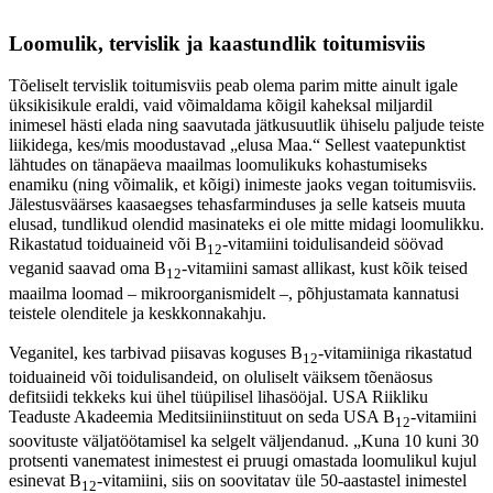
Loomulik, tervislik ja kaastundlik toitumisviis
Tõeliselt tervislik toitumisviis peab olema parim mitte ainult igale
üksikisikule eraldi, vaid võimaldama kõigil kaheksal miljardil
inimesel hästi elada ning saavutada jätkusuutlik ühiselu paljude teiste
liikidega, kes/mis moodustavad „elusa Maa.“ Sellest vaatepunktist
lähtudes on tänapäeva maailmas loomulikuks kohastumiseks
enamiku (ning võimalik, et kõigi) inimeste jaoks vegan toitumisviis.
Jälestusväärses kaasaegses tehasfarminduses ja selle katseis muuta
elusad, tundlikud olendid masinateks ei ole mitte midagi loomulikku.
Rikastatud toiduaineid või B
-vitamiini toidulisandeid söövad
12
veganid saavad oma B
-vitamiini samast allikast, kust kõik teised
12
maailma loomad – mikroorganismidelt –, põhjustamata kannatusi
teistele olenditele ja keskkonnakahju.
Veganitel, kes tarbivad piisavas koguses B
-vitamiiniga rikastatud
12
toiduaineid või toidulisandeid, on oluliselt väiksem tõenäosus
defitsiidi tekkeks kui ühel tüüpilisel lihasööjal. USA Riikliku
Teaduste Akadeemia Meditsiiniinstituut on seda USA B
-vitamiini
12
soovituste väljatöötamisel ka selgelt väljendanud. „Kuna 10 kuni 30
protsenti vanematest inimestest ei pruugi omastada loomulikul kujul
esinevat B
-vitamiini, siis on soovitatav üle 50-aastastel inimestel
12