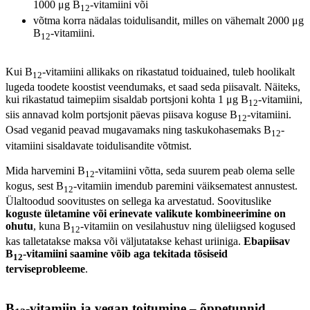
1000 μg B
-vitamiini või
12
võtma korra nädalas toidulisandit, milles on vähemalt 2000 μg
B
-vitamiini.
12
Kui B
-vitamiini allikaks on rikastatud toiduained, tuleb hoolikalt
12
lugeda toodete koostist veendumaks, et saad seda piisavalt. Näiteks,
kui rikastatud taimepiim sisaldab portsjoni kohta 1 μg B
-vitamiini,
12
siis annavad kolm portsjonit päevas piisava koguse B
-vitamiini.
12
Osad veganid peavad mugavamaks ning taskukohasemaks B
-
12
vitamiini sisaldavate toidulisandite võtmist.
Mida harvemini B
-vitamiini võtta, seda suurem peab olema selle
12
kogus, sest B
-vitamiin imendub paremini väiksematest annustest.
12
Ülaltoodud soovitustes on sellega ka arvestatud. Soovituslike
koguste ületamine või erinevate valikute kombineerimine on
ohutu
, kuna B
-vitamiin on vesilahustuv ning üleliigsed kogused
12
kas talletatakse maksa või väljutatakse kehast uriiniga.
Ebapiisav
B
-vitamiini saamine võib aga tekitada tõsiseid
12
terviseprobleeme
.
B
-vitamiin ja vegan toitumine – õppetunnid