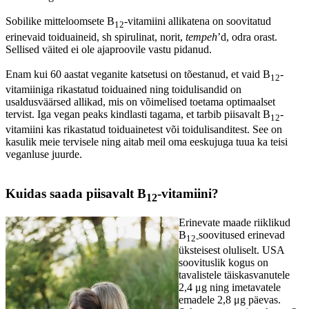
Sobilike mitteloomsete B
-vitamiini allikatena on soovitatud
12
erinevaid toiduaineid, sh spirulinat, norit,
tempeh
’d, odra orast.
Sellised väited ei ole ajaproovile vastu pidanud.
Enam kui 60 aastat veganite katsetusi on tõestanud, et vaid B
-
12
vitamiiniga rikastatud toiduained ning toidulisandid on
usaldusväärsed allikad, mis on võimelised toetama optimaalset
tervist. Iga vegan peaks kindlasti tagama, et tarbib piisavalt B
-
12
vitamiini kas rikastatud toiduainetest või toidulisanditest. See on
kasulik meie tervisele ning aitab meil oma eeskujuga tuua ka teisi
veganluse juurde.
Kuidas saada piisavalt B
-vitamiini?
12
Erinevate maade riiklikud
B
soovitused erinevad
12-
üksteisest oluliselt. USA
soovituslik kogus on
tavalistele täiskasvanutele
2,4 μg ning imetavatele
emadele 2,8 μg päevas.