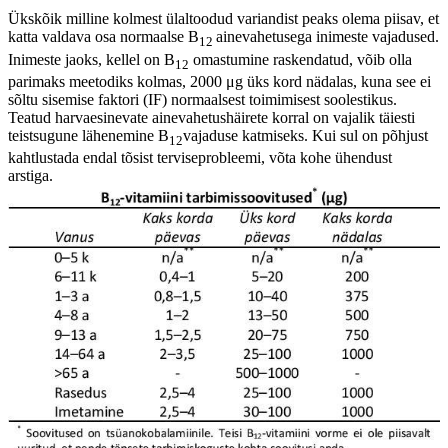
Ükskõik milline kolmest ülaltoodud variandist peaks olema piisav, et
katta valdava osa normaalse B
ainevahetusega inimeste vajadused.
12
Inimeste jaoks, kellel on B
omastumine raskendatud, võib olla
12
parimaks meetodiks kolmas, 2000 μg üks kord nädalas, kuna see ei
sõltu sisemise faktori (IF) normaalsest toimimisest soolestikus.
Teatud harvaesinevate ainevahetushäirete korral on vajalik täiesti
teistsugune lähenemine B
vajaduse katmiseks. Kui sul on põhjust
12
kahtlustada endal tõsist terviseprobleemi, võta kohe ühendust
arstiga.