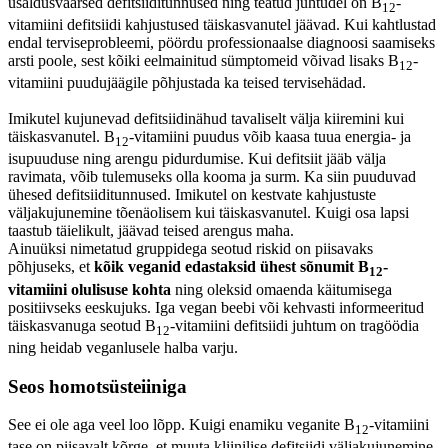
usaldusväärsed defitsiiditunnused ning teatud juhtudel on B
-
12
vitamiini defitsiidi kahjustused täiskasvanutel jäävad. Kui kahtlustad
endal terviseprobleemi, pöördu professionaalse diagnoosi saamiseks
arsti poole, sest kõiki eelmainitud sümptomeid võivad lisaks B
-
12
vitamiini puudujäägile põhjustada ka teised tervisehädad.
Imikutel kujunevad defitsiidinähud tavaliselt välja kiiremini kui
täiskasvanutel. B
-vitamiini puudus võib kaasa tuua energia- ja
12
isupuuduse ning arengu pidurdumise. Kui defitsiit jääb välja
ravimata, võib tulemuseks olla kooma ja surm. Ka siin puuduvad
ühesed defitsiiditunnused. Imikutel on kestvate kahjustuste
väljakujunemine tõenäolisem kui täiskasvanutel. Kuigi osa lapsi
taastub täielikult, jäävad teised arengus maha.
Ainuüksi nimetatud gruppidega seotud riskid on piisavaks
põhjuseks, et
kõik veganid edastaksid ühest sõnumit B
-
12
vitamiini olulisuse kohta
ning oleksid omaenda käitumisega
positiivseks eeskujuks. Iga vegan beebi või kehvasti informeeritud
täiskasvanuga seotud B
-vitamiini defitsiidi juhtum on tragöödia
12
ning heidab veganlusele halba varju.
Seos homotsüsteiiniga
See ei ole aga veel loo lõpp. Kuigi enamiku veganite B
-vitamiini
12
tase on piisavalt kõrge, et muuta kliinilise defitsiidi väljakujunemine