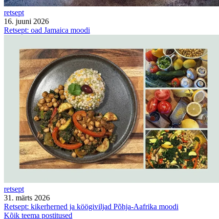
retsept
16. juuni 2026
Retsept: oad Jamaica moodi
retsept
31. märts 2026
Retsept: kikerherned ja köögiviljad Põhja-Aafrika moodi
Kõik teema postitused