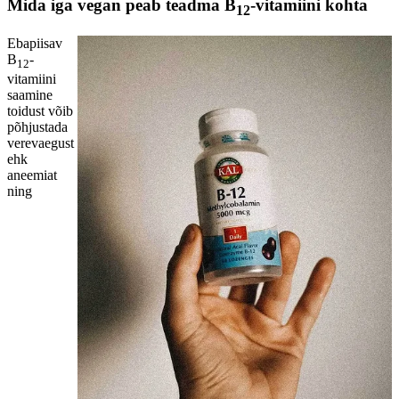
Mida iga vegan peab teadma B
-vitamiini kohta
12
Ebapiisav
B
-
12
vitamiini
saamine
toidust võib
põhjustada
verevaegust
ehk
aneemiat
ning