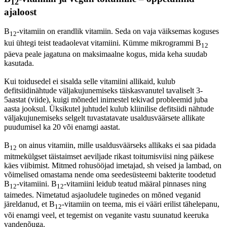
12
ajaloost
B
-vitamiin on erandlik vitamiin. Seda on vaja väiksemas koguses
12
kui ühtegi teist teadaolevat vitamiini. Kümme mikrogrammi B
12
päeva peale jagatuna on maksimaalne kogus, mida keha suudab
kasutada.
Kui toidusedel ei sisalda selle vitamiini allikaid, kulub
defitsiidinähtude väljakujunemiseks täiskasvanutel tavaliselt 3-
5aastat (viide), kuigi mõnedel inimestel tekivad probleemid juba
aasta jooksul. Üksikutel juhtudel kulub kliinilise defitsiidi nähtude
väljakujunemiseks selgelt tuvastatavate usaldusväärsete allikate
puudumisel ka 20 või enamgi aastat.
B
on ainus vitamiin, mille usaldusväärseks allikaks ei saa pidada
12
mitmekülgset täistaimset aeviljade rikast toitumisviisi ning päikese
käes viibimist. Mitmed rohusööjad imetajad, sh veised ja lambad, on
võimelised omastama nende oma seedesüsteemi bakterite toodetud
B
-vitamiini. B
-vitamiini leidub teatud määral pinnases ning
12
12
taimedes. Nimetatud asjaoludele tuginedes on mõned veganid
järeldanud, et B
-vitamiin on teema, mis ei vääri erilist tähelepanu,
12
või enamgi veel, et tegemist on veganite vastu suunatud keeruka
vandenõuga.