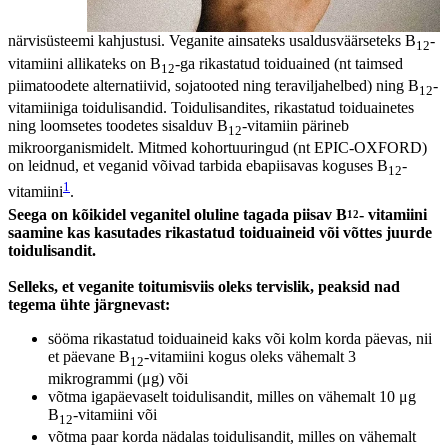
närvisüsteemi kahjustusi. Veganite ainsateks usaldusväärseteks B
-
12
vitamiini allikateks on B
-ga rikastatud toiduained (nt taimsed
12
piimatoodete alternatiivid, sojatooted ning teraviljahelbed) ning B
-
12
vitamiiniga toidulisandid. Toidulisandites, rikastatud toiduainetes
ning loomsetes toodetes sisalduv B
-vitamiin pärineb
12
mikroorganismidelt. Mitmed kohortuuringud (nt EPIC-OXFORD)
on leidnud, et veganid võivad tarbida ebapiisavas koguses B
-
12
1
vitamiini
.
Seega on kõikidel veganitel oluline tagada piisav B
- vitamiini
12
saamine kas kasutades rikastatud toiduaineid või võttes juurde
toidulisandit.
Selleks, et veganite toitumisviis oleks tervislik, peaksid nad
tegema ühte järgnevast:
sööma rikastatud toiduaineid kaks või kolm korda päevas, nii
et päevane B
-vitamiini kogus oleks vähemalt 3
12
mikrogrammi (μg) või
võtma igapäevaselt toidulisandit, milles on vähemalt 10 μg
B
-vitamiini või
12
võtma paar korda nädalas toidulisandit, milles on vähemalt