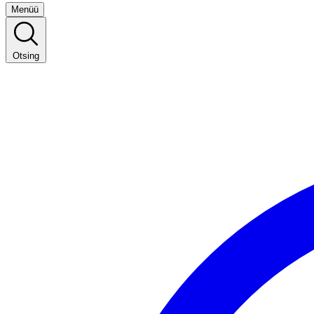
Menüü
Otsing