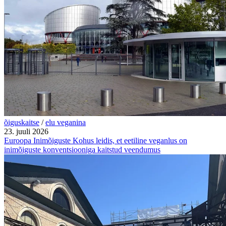
õiguskaitse
/
elu veganina
23. juuli 2026
Euroopa Inimõiguste Kohus leidis, et eetiline veganlus on
inimõiguste konventsiooniga kaitstud veendumus