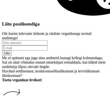
Liitu postiloendiga
Ole kursis tulevaste ürituste ja oluliste veganlusega seotud
uudistega!
Liitu
Me ei spämmi ega jaga sinu andmeid kunagi kellegi kolmandaga.
Sul on alati võimalus ennast nimekirjast eemaldada, kui klikid meie
uudiskirja lõpus olevale lingile.
Huvitud eetilisemast, keskkonnasõbralikumast ja tervislikumast
ühiskonnast?
Toeta veganluse levikut!