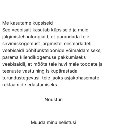
Me kasutame küpsiseid
See veebisait kasutab küpsiseid ja muid
jälgimistehnoloogiaid, et parandada teie
sirvimiskogemust järgmistel eesmärkidel:
veebisaidi põhifunktsioonide võimaldamiseks
,
parema kliendikogemuse pakkumiseks
veebisaidil
,
et mõõta teie huvi meie toodete ja
teenuste vastu ning isikupärastada
turundustegevusi
,
teie jaoks asjakohasemate
reklaamide edastamiseks
.
Nõustun
Keeldun
Muuda minu eelistusi