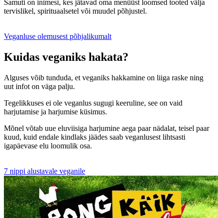
Samuti on inimesi, kes jätavad oma menüüst loomsed tooted välja
tervislikel, spirituaalsetel või muudel põhjustel.
Veganluse olemusest põhjalikumalt
Kuidas veganiks hakata?
Alguses võib tunduda, et veganiks hakkamine on liiga raske ning
uut infot on väga palju.
Tegelikkuses ei ole veganlus sugugi keeruline, see on vaid
harjutamise ja harjumise küsimus.
Mõnel võtab uue eluviisiga harjumine aega paar nädalat, teisel paar
kuud, kuid endale kindlaks jäädes saab veganlusest lihtsasti
igapäevase elu loomulik osa.
7 nippi alustavale veganile