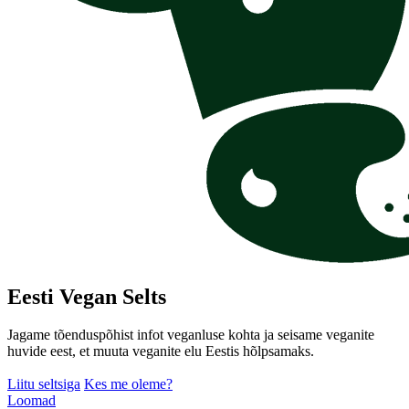
Eesti Vegan Selts
Jagame tõenduspõhist infot veganluse kohta ja seisame veganite
huvide eest, et muuta veganite elu Eestis hõlpsamaks.
Liitu seltsiga
Kes me oleme?
Loomad