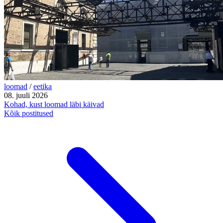
loomad
/
eetika
08. juuli 2026
Kohad, kust loomad läbi käivad
Kõik postitused