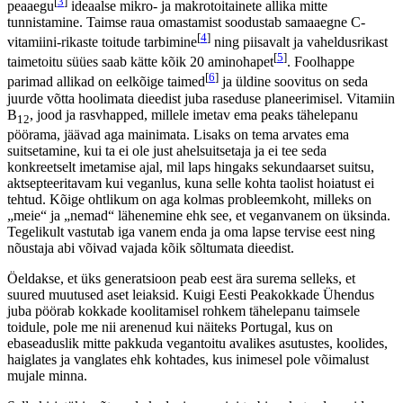
on kõige rohkem niisugused ained, mida on raske saada
taimetoitlasel või, veel hullem, puhta veganil. Ta peab siis ise süvalt
tegelema oma toitumisega.“ Lisaks selgitas nõustaja, et on teinud
kuninglikku dieeti
pidavale emale vereproove ja nendes oli valgu osa
väga väike, mistõttu ei ole „ekstreemdieedid“ sobilikud.
Tervishoiutöötaja vastus on probleemne mitmel põhjusel. Esiteks
demonstreerib see, et tal on põhjendamatu vastuseis veganlusele. Ei
ole küll selge, mis täpsemalt on
kuninglik dieet
(otsingumootor
pakkus kahtlaseid vasteid), aga selle põhjal veganluse kohta
järelduste tegemine on kohatu. Niisama „kõige“ söömine ei taga
tervist ja selline omamoodi laisk üldistamine ongi see, millele meie
tervisehädadega kimpus üksluise toidulauaga rahvas tugineb.
Teiseks probleemiks on mitmekesise taimse toidu kui
[
3
]
peaaegu
ideaalse mikro- ja makrotoitainete allika mitte
tunnistamine. Taimse raua omastamist soodustab samaaegne C-
[
4
]
vitamiini-rikaste toitude tarbimine
ning piisavalt ja vaheldusrikast
[
5
]
taimetoitu süües saab kätte kõik 20 aminohapet
. Foolhappe
[
6
]
parimad allikad on eelkõige taimed
ja üldine soovitus on seda
juurde võtta hoolimata dieedist juba raseduse planeerimisel. Vitamiin
B
, jood ja rasvhapped, millele imetav ema peaks tähelepanu
12
pöörama, jäävad aga mainimata. Lisaks on tema arvates ema
suitsetamine, kui ta ei ole just ahelsuitsetaja ja ei tee seda