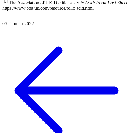
https://vegan.ee/tervis/olulisemad-toitained/vitamiin-b12
[4]
MacCormick, Holly (06.10.2017), Ways to boost blood iron
levels while eating a vegan or vegetarian diet, Scope, Stanford
Medicine, https://scopeblog.stanford.edu/2017/10/06/ways-to-boost-
blood-iron-levels-while-eating-a-vegan-or-vegetarian-diet/
[5]
D Gardner, Christopher et al (06.02.2019), Maximizing the
intersection of human health and the health of the environment with
regard to the amount and type of protein produced and consumed in
the United States, Oxford Academic,
Nutrition Reviews
, Volume 77,
Issue 4, 197–215,
https://academic.oup.com/nutritionreviews/article/77/4/197/5307079
[6]
The Association of UK Dietitians,
Folic Acid: Food Fact Sheet
,
https://www.bda.uk.com/resource/folic-acid.html
05. jaanuar 2022