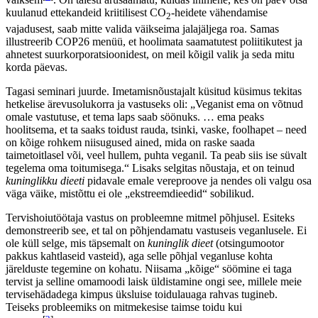
Oleme praeguseks jõudnud punkti, kus võime arutleda statistikas ja
uuringutes toodud protsentide üle, aga üldpildis jäävad need kolm
veganluse alustala printsiipideks, millest peaks lähtuma ka riik kui
meie jätkusuutliku eksistentsi haldaja ja seda nii keskkondlikust,
rahvatervise kui ühiskondliku eetika vaatenurgast. Lisaks kasvab
meie hulgas nende inimeste osakaal, kes on võtnud isikliku
vastutuse ja otsuse oma tarbijakäitumist muuta.
COP26 kliimakonverentsil, mis muidu ümara jutu ajamise pärast
palju kriitikat sai, kerkis omamoodi irooniliselt esile isiklike valikute
probleem. Osalistele serveeriti menüü, kus oli kolm toitu, kõigil
juures nende genereeritav CO
kogus. Suurim jalajälg oli liharoal ja
2
väikseim täistaimsel toidul, mille jalajälg oli liharoast 5.7 korda
[
2
]
väiksem
. On täiesti arusaamatu, kuidas inimene, kes on päev otsa
kuulanud ettekandeid kriitilisest CO
-heidete vähendamise
2
vajadusest, saab mitte valida väikseima jalajäljega roa. Samas
illustreerib COP26 menüü, et hoolimata saamatutest poliitikutest ja
ahnetest suurkorporatsioonidest, on meil kõigil valik ja seda mitu
korda päevas.
Tagasi seminari juurde. Imetamisnõustajalt küsitud küsimus tekitas
hetkelise ärevusolukorra ja vastuseks oli: „Veganist ema on võtnud
omale vastutuse, et tema laps saab söönuks. … ema peaks
hoolitsema, et ta saaks toidust rauda, tsinki, vaske, foolhapet – need