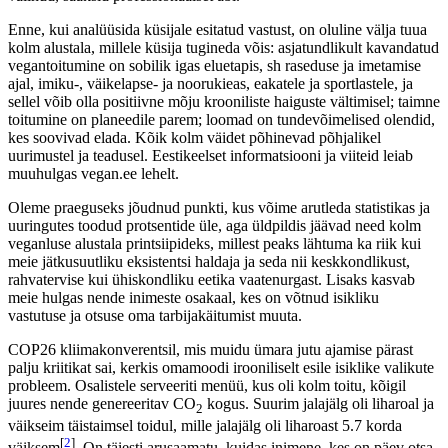
tahtmatuse ja isiklike eelarvamuste käes, on täistaimse toidu ja sellel
põhineva nõustamise kättesaadavus meie haridusasutustes ja
meditsiinisüsteemis.
[
1
]
Oktoobri lõpus sattusin jälgima veebiseminari
, mis küll erasektori
korraldatud, kuid kus esines ka Tartu Ülikooli Kliinikumi
imetamisnõustaja. Tema ettekanne käsitles muuhulgas imetava ema
toitumist ning väitis, et toitumises ei tule millelegi tähelepanu
pöörata, kui imetav ema sööb „kõike“. Muid variante ei käsitletud ja
kas või paarisõnalist pakkumist nõustamiseks alternatiivse toitumise
puhul ei tehtud.
Ettekande lõpus küsiti, kas nõustajatel oleks võimalik end harida
täistaimse toitumise alal, et ka need inimesed, kes on selle endale
valinud, saaksid professionaalset abi.
Enne, kui analüüsida küsijale esitatud vastust, on oluline välja tuua
kolm alustala, millele küsija tugineda võis: asjatundlikult kavandatud
vegantoitumine on sobilik igas eluetapis, sh raseduse ja imetamise
ajal, imiku-, väikelapse- ja noorukieas, eakatele ja sportlastele, ja
sellel võib olla positiivne mõju krooniliste haiguste vältimisel; taimne
toitumine on planeedile parem; loomad on tundevõimelised olendid,
kes soovivad elada. Kõik kolm väidet põhinevad põhjalikel
uurimustel ja teadusel. Eestikeelset informatsiooni ja viiteid leiab
muuhulgas vegan.ee lehelt.