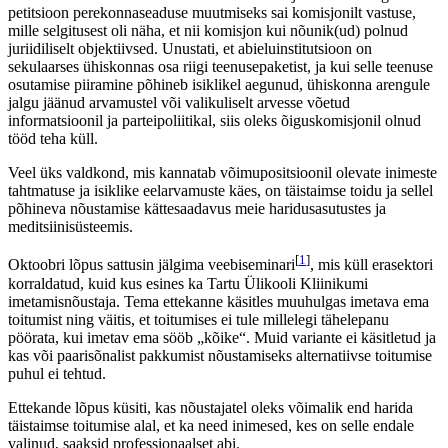
omavalitsuse istungil, kus arutati piirkonna ööelu reguleerimist,
ärkas äkitselt üks vanem ilmselgelt segaduses komisjoniliige ja
teatas: „Aga mina ei saa aru, miks inimesed üldse peale südaööd
väljas käivad?” Õnneks istub istungitel laua otsas alati ka jurist, kes
suunab komisjoni vastavalt seadusandlusele ja kohalikule poliitikale
nii, et selliste isiklike kimbatustega otsuseid kaaperdada ei saa. Juristi
nõu sellisel tasemel on oluline ka selleks, et vältida ebaõiglaste ja
seadusevastaste otsuste edasikaebamist kohtusse, mis oleks
omavalitsusele piinlikkuse tekitamisele lisaks ka ilmselge
maksumaksja raha raiskamine.
Novembri alguses oli Eesti Riigikogu õiguskomisjoni jurist-nõunikel
võimalus suunata valget keskealist enamasti juba abielus
cis
-hetero
komisjoni, et nad süüviksid põhiseaduse ülesandesse mitte
diskrimineerida. Seda võimalust ei kasutatud ja Roheliste algatatud
petitsioon perekonnaseaduse muutmiseks sai komisjonilt vastuse,
mille selgitusest oli näha, et nii komisjon kui nõunik(ud) polnud
juriidiliselt objektiivsed. Unustati, et abieluinstitutsioon on
sekulaarses ühiskonnas osa riigi teenusepaketist, ja kui selle teenuse
osutamise piiramine põhineb isiklikel aegunud, ühiskonna arengule
jalgu jäänud arvamustel või valikuliselt arvesse võetud
informatsioonil ja parteipoliitikal, siis oleks õiguskomisjonil olnud
tööd teha küll.
Veel üks valdkond, mis kannatab võimupositsioonil olevate inimeste