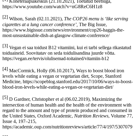
on tänapäeval iseenesestmõistetav. Pealegi, kui rahva tervis on riigi
mure ja me teeskleme edasi, et veganlus ei ole lastele sobiv või isegi
optimaalne, siis sellega me kedagi ei aita. Kui meil ongi veganist
laste pärast mure, kas siis poleks loogiline koolitada nõustajaid ja
kokku panna koolimenüü, kust laps saab kõik vajaliku? Me ei pea
ootama generatsioonide vahetust. Mõnikord on lihtsam faktidele otsa
vaadata ja mitte jalgu jääda juba täna.
Novembris 2021 korraldasime üleilmse vegankuu tähistamiseks
esseevõistluse. Heleni essee on üks kolmest võidutööst.
___
[1]
Kõneteraapiakeskus (21.10.2021), Toetatud beebiiga,
https://www.youtube.com/watch?v=nG8ReC6H1z8
[2]
Wilson, Sarah (02.11.2021),
The COP26 menu is ‘like serving
cigarettes at a lung cancer conference’,
The Big Issue,
https://www.bigissue.com/news/environment/cop26-haggis-the-
most-unsustainable-dish-at-glasgow-climate-conference/
[3]
Vegan ei saa toidust B12 vitamiini, kui ei tarbi sellega rikastatud
toiduaineid. Soovitatav on seda toidulisandina juurde võtta.