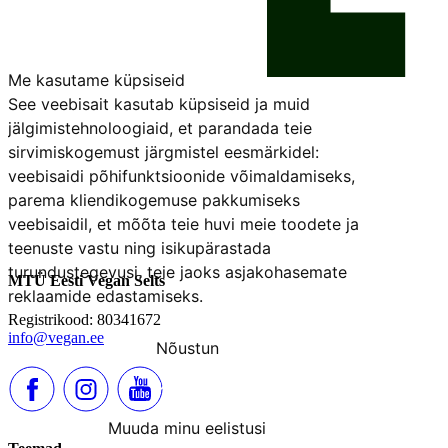
Me kasutame küpsiseid
See veebisait kasutab küpsiseid ja muid
jälgimistehnoloogiaid, et parandada teie
sirvimiskogemust järgmistel eesmärkidel:
veebisaidi põhifunktsioonide võimaldamiseks
,
parema kliendikogemuse pakkumiseks
veebisaidil
,
et mõõta teie huvi meie toodete ja
teenuste vastu ning isikupärastada
turundustegevusi
,
teie jaoks asjakohasemate
reklaamide edastamiseks
.
Nõustun
Keeldun
Muuda minu eelistusi