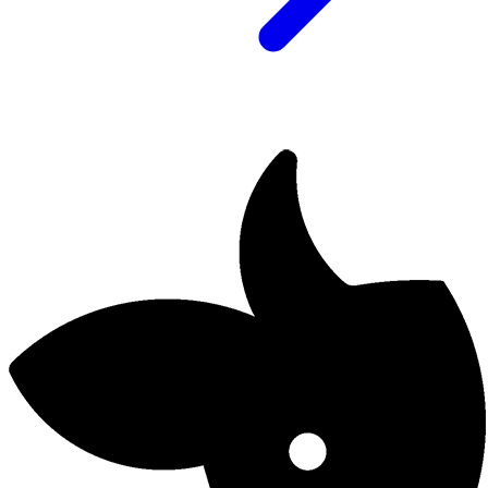
Esseevõistluse võidutöö. Kellele kuuluvad geenid?
18. jaanuar 2022
Esseevõistluse eriauhind. Miks sa siis liha ei söö!?