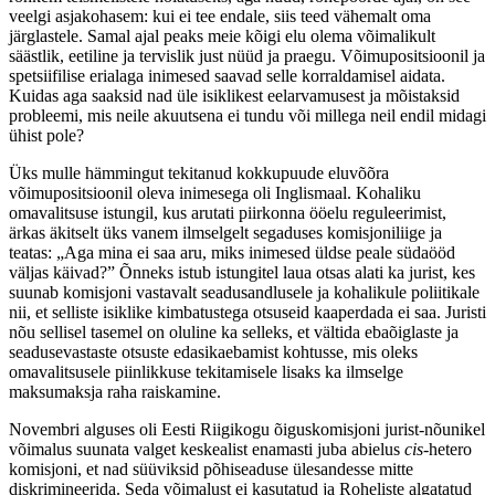
Kui sa leiad ennast võimupositsioonilt, siis on oluline mõelda ja
tegutseda väljaspool isiklikku mugavustsooni.
Foto: Dilok / Adobe Stock
Helen Kamenjuk
Rahvasuu ütleb, et kõik, mis teed, teed endale. Vanasti öeldi seda
rohkem teismelistele hoiatuseks, aga nüüd, rohepöörde ajal, on see
veelgi asjakohasem: kui ei tee endale, siis teed vähemalt oma
järglastele. Samal ajal peaks meie kõigi elu olema võimalikult
säästlik, eetiline ja tervislik just nüüd ja praegu. Võimupositsioonil ja
spetsiifilise erialaga inimesed saavad selle korraldamisel aidata.
Kuidas aga saaksid nad üle isiklikest eelarvamusest ja mõistaksid
probleemi, mis neile akuutsena ei tundu või millega neil endil midagi
ühist pole?
Üks mulle hämmingut tekitanud kokkupuude eluvõõra
võimupositsioonil oleva inimesega oli Inglismaal. Kohaliku