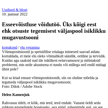
Uudised & blogi
10. jaanuar 2022
Esseevõistluse võidutöö. Üks kõigi eest
ehk otsuste tegemisest väljaspool isiklikku
mugavustsooni
kogukond
/
elu veganina
Võimupositsioonil ja spetsiifilise erialaga inimesed saavad aidata
korraldada, et meie elu oleks võimalikult säästlik, eetiline ja tervislik.
Kuidas aga saaksid nad üle isiklikest eelarvamusest ja mõistaksid
probleemi, mis neile akuutsena ei tundu või millega neil endil midagi
ühist pole?