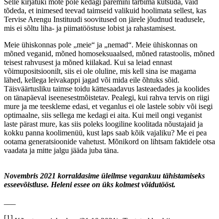
konkreetselt imetamise ajal, mil laps hingaks sekundaarset suitsu,
aktsepteeritavam kui veganlus, kuna selle kohta taolist hoiatust ei
tehtud. Kõige ohtlikum on aga kolmas probleemkoht, milleks on
„meie“ ja „nemad“ lähenemine ehk see, et veganvanem on üksinda.
Tegelikult vastutab iga vanem enda ja oma lapse tervise eest ning
nõustaja abi võivad vajada kõik sõltumata dieedist.
Öeldakse, et üks generatsioon peab eest ära surema selleks, et
suured muutused aset leiaksid. Kuigi Eesti Peakokkade Ühendus
juba pöörab kokkade koolitamisel rohkem tähelepanu taimsele
toidule, pole me nii arenenud kui näiteks Portugal, kus on
ebaseaduslik mitte pakkuda vegantoitu avalikes asutustes, koolides,
haiglates ja vanglates ehk kohtades, kus inimesel pole võimalust
mujale minna.
Selle kirjatüki mõte pole kedagi paremini tarbima kutsuda, vaid
tõdeda, et inimesed teevad taimseid valikuid hoolimata sellest, kas
Tervise Arengu Instituudi soovitused on järele jõudnud teadusele,
mis ei sõltu liha- ja piimatööstuse lobist ja rahastamisest.
Meie ühiskonnas pole „meie“ ja „nemad“. Meie ühiskonnas on
mõned veganid, mõned homoseksuaalsed, mõned ratastoolis, mõned
teisest rahvusest ja mõned kiilakad. Kui sa leiad ennast
võimupositsioonilt, siis ei ole oluline, mis kell sina ise magama
lähed, kellega leivakappi jagad või mida eile õhtuks sõid.
Täisväärtusliku taimse toidu kättesaadavus lasteaedades ja koolides