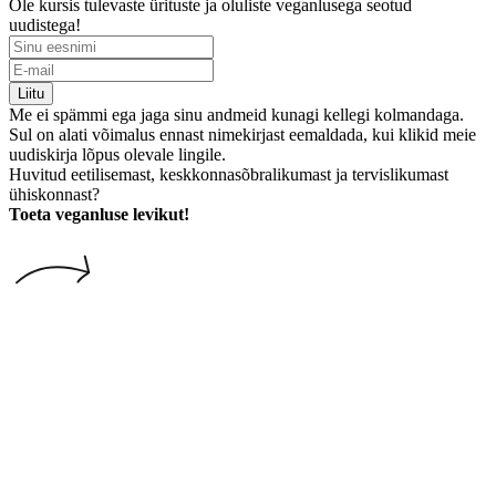
Liitu postiloendiga