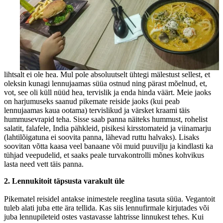
lihtsalt ei ole hea. Mul pole absoluutselt ühtegi mälestust sellest, et
oleksin kunagi lennujaamas süüa ostnud ning pärast mõelnud, et,
vot, see oli küll nüüd hea, tervislik ja enda hinda väärt. Meie jaoks
on harjumuseks saanud pikemate reiside jaoks (kui peab
lennujaamas kaua ootama) tervislikud ja värsket kraami täis
hummusevrapid teha. Sisse saab panna näiteks hummust, rohelist
salatit, falafele, India pähkleid, pisikesi kirsstomateid ja viinamarju
(lahtilõigatuna ei soovita panna, lähevad ruttu halvaks). Lisaks
soovitan võtta kaasa veel banaane või muid puuvilju ja kindlasti ka
tühjad veepudelid, et saaks peale turvakontrolli mõnes kohvikus
lasta need vett täis panna.
2. Lennukitoit täpsusta varakult üle
Pikematel reisidel antakse inimestele reeglina tasuta süüa. Vegantoit
tuleb alati juba ette ära tellida. Kas siis lennufirmale kirjutades või
juba lennupileteid ostes vastavasse lahtrisse linnukest tehes. Kui