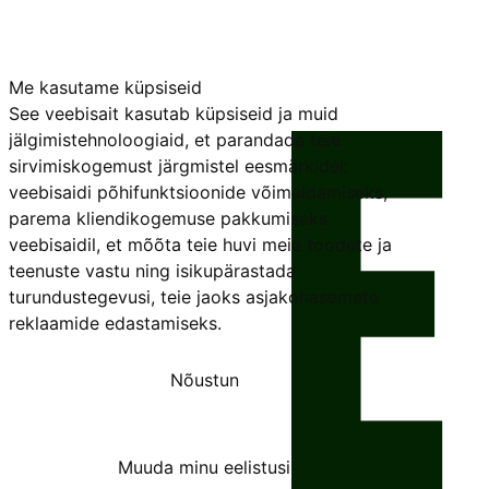
Me kasutame küpsiseid
See veebisait kasutab küpsiseid ja muid
jälgimistehnoloogiaid, et parandada teie
sirvimiskogemust järgmistel eesmärkidel:
veebisaidi põhifunktsioonide võimaldamiseks
,
parema kliendikogemuse pakkumiseks
veebisaidil
,
et mõõta teie huvi meie toodete ja
teenuste vastu ning isikupärastada
turundustegevusi
,
teie jaoks asjakohasemate
reklaamide edastamiseks
.
Nõustun
Keeldun
Muuda minu eelistusi