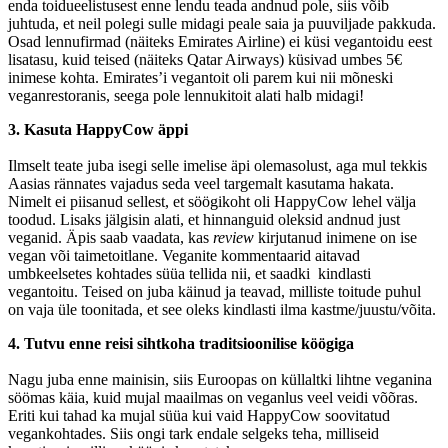
enda toidueelistusest enne lendu teada andnud pole, siis võib
juhtuda, et neil polegi sulle midagi peale saia ja puuviljade pakkuda.
Osad lennufirmad (näiteks Emirates Airline) ei küsi vegantoidu eest
lisatasu, kuid teised (näiteks Qatar Airways) küsivad umbes 5€
inimese kohta. Emirates’i vegantoit oli parem kui nii mõneski
veganrestoranis, seega pole lennukitoit alati halb midagi!
3. Kasuta HappyCow äppi
Ilmselt teate juba isegi selle imelise äpi olemasolust, aga mul tekkis
Aasias rännates vajadus seda veel targemalt kasutama hakata.
Nimelt ei piisanud sellest, et söögikoht oli HappyCow lehel välja
toodud. Lisaks jälgisin alati, et hinnanguid oleksid andnud just
veganid. Äpis saab vaadata, kas
review
kirjutanud inimene on ise
vegan või taimetoitlane. Veganite kommentaarid aitavad
umbkeelsetes kohtades süüa tellida nii, et saadki kindlasti
vegantoitu. Teised on juba käinud ja teavad, milliste toitude puhul
on vaja üle toonitada, et see oleks kindlasti ilma kastme/juustu/võita.
4. Tutvu enne reisi sihtkoha traditsioonilise köögiga
Nagu juba enne mainisin, siis Euroopas on küllaltki lihtne veganina
söömas käia, kuid mujal maailmas on veganlus veel veidi võõras.
Eriti kui tahad ka mujal süüa kui vaid HappyCow soovitatud
vegankohtades. Siis ongi tark endale selgeks teha, milliseid