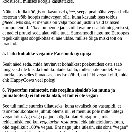
koostisosi, millises köögis kasutatakse.
Näiteks India köögis on kasutusel
ghee
, seega pealtnäha vegan India
restoran võib hoopis mittevegan olla, kuna kasutab igas toidus
ghee
d. Mis siis, et menüüs on välja toodud justkui vaid taimsed
komponendid.
Ghee
on nende jaoks nii tavaline osa toidutegemisest,
et nad ei pruugi seda alati välja tuua. Samamoodi nagu me Euroopas
tegelikult igas söögikohas ei näe üldse, millise õliga miski toit on
praetud.
5. Liitu kohalike veganite Facebooki grupiga
Sealt näed seda, mida huvitavat kohalikest poekettidest osta saab
ning saad üle küsida toidukohtade kohta, milles pole kindel. Või
uurida, kas selles linnaosas, kus ise ööbid, on häid vegankohti, mida
ehk HappyCows veel polegi.
6.
Vegetarian
(taimetoit, mis reeglina sisaldab ka muna ja
piimatooteid) ei tähenda alati, et toit ei ole vegan
See tuli mulle suureks üllatuseks, kuna tavaliselt on vastupidi, et
taimetoidukohtades juhtub olema nii, et menüüs pole mitte ühtegi
vegantoitu. Aga väga paljud söögikohtad Singapuris, mis
reklaamisid end kui
vegetarian restaurant
ehk taimetoidurestoran,
olid tegelikult 100% vegan. Ent nagu juba ütlesin, siis sõna “vegan”