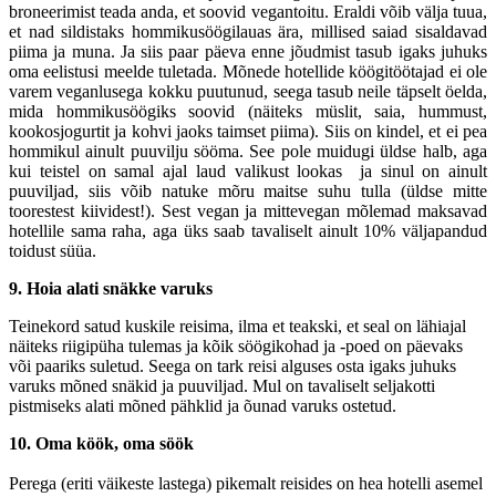
broneerimist teada anda, et soovid vegantoitu. Eraldi võib välja tuua,
et nad sildistaks hommikusöögilauas ära, millised saiad sisaldavad
piima ja muna. Ja siis paar päeva enne jõudmist tasub igaks juhuks
oma eelistusi meelde tuletada. Mõnede hotellide köögitöötajad ei ole
varem veganlusega kokku puutunud, seega tasub neile täpselt öelda,
mida hommikusöögiks soovid (näiteks müslit, saia, hummust,
kookosjogurtit ja kohvi jaoks taimset piima). Siis on kindel, et ei pea
hommikul ainult puuvilju sööma. See pole muidugi üldse halb, aga
kui teistel on samal ajal laud valikust lookas ja sinul on ainult
puuviljad, siis võib natuke mõru maitse suhu tulla (üldse mitte
toorestest kiividest!). Sest vegan ja mittevegan mõlemad maksavad
hotellile sama raha, aga üks saab tavaliselt ainult 10% väljapandud
toidust süüa.
9. Hoia alati snäkke varuks
Teinekord satud kuskile reisima, ilma et teakski, et seal on lähiajal
näiteks riigipüha tulemas ja kõik söögikohad ja -poed on päevaks
või paariks suletud. Seega on tark reisi alguses osta igaks juhuks
varuks mõned snäkid ja puuviljad. Mul on tavaliselt seljakotti
pistmiseks alati mõned pähklid ja õunad varuks ostetud.
10. Oma köök, oma söök
Perega (eriti väikeste lastega) pikemalt reisides on hea hotelli asemel