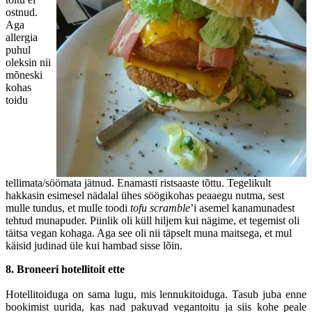
ostnud.
Aga
allergia
puhul
oleksin nii
mõneski
kohas
toidu
tellimata/söömata jätnud. Enamasti ristsaaste tõttu. Tegelikult
hakkasin esimesel nädalal ühes söögikohas peaaegu nutma, sest
mulle tundus, et mulle toodi
tofu scramble
’i asemel kanamunadest
tehtud munapuder. Piinlik oli küll hiljem kui nägime, et tegemist oli
täitsa vegan kohaga. Aga see oli nii täpselt muna maitsega, et mul
käisid judinad üle kui hambad sisse lõin.
8.
Broneeri hotellitoit ette
Hotellitoiduga on sama lugu, mis lennukitoiduga. Tasub juba enne
bookimist uurida, kas nad pakuvad vegantoitu ja siis kohe peale