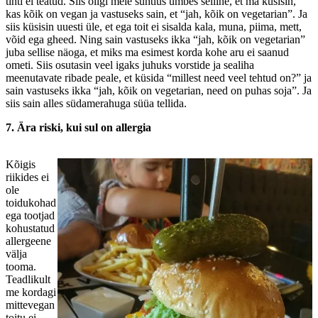
tihti ei teatud. Siis oligi meie suhtlus umbes selline, et ma küsisin,
kas kõik on vegan ja vastuseks sain, et “jah, kõik on vegetarian”. Ja
siis küsisin uuesti üle, et ega toit ei sisalda kala, muna, piima, mett,
võid ega gheed. Ning sain vastuseks ikka “jah, kõik on vegetarian”
juba sellise näoga, et miks ma esimest korda kohe aru ei saanud
ometi. Siis osutasin veel igaks juhuks vorstide ja sealiha
meenutavate ribade peale, et küsida “millest need veel tehtud on?” ja
sain vastuseks ikka “jah, kõik on vegetarian, need on puhas soja”. Ja
siis sain alles südamerahuga süüa tellida.
7. Ära riski, kui sul on allergia
Kõigis
riikides ei
ole
toidukohad
ega tootjad
kohustatud
allergeene
välja
tooma.
Teadlikult
me kordagi
mittevegan
toitu ei