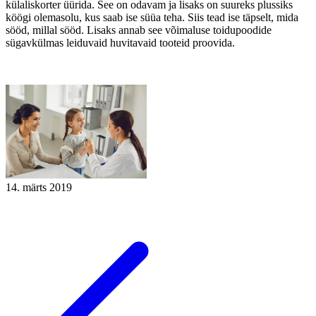
külaliskorter üürida. See on odavam ja lisaks on suureks plussiks
köögi olemasolu, kus saab ise süüa teha. Siis tead ise täpselt, mida
sööd, millal sööd. Lisaks annab see võimaluse toidupoodide
sügavkülmas leiduvaid huvitavaid tooteid proovida.
14. märts 2019