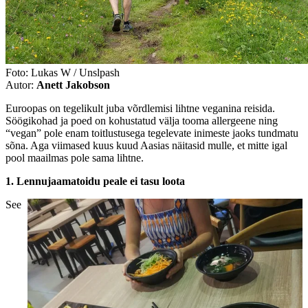
Foto: Lukas W / Unslpash
Autor:
Anett Jakobson
Euroopas on tegelikult juba võrdlemisi lihtne veganina reisida.
Söögikohad ja poed on kohustatud välja tooma allergeene ning
“vegan” pole enam toitlustusega tegelevate inimeste jaoks tundmatu
sõna. Aga viimased kuus kuud Aasias näitasid mulle, et mitte igal
pool maailmas pole sama lihtne.
1. Lennujaamatoidu peale ei tasu loota
See