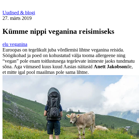
Uudised & blogi
27. märts 2019
Kümme nippi veganina reisimiseks
elu veganina
Euroopas on tegelikult juba võrdlemisi lihtne veganina reisida.
Söögikohad ja poed on kohustatud välja tooma allergeene ning
“vegan” pole enam toitlustusega tegelevate inimeste jaoks tundmatu
sõna. Aga viimased kuus kuud Aasias näitasid
Anett Jakobson
ile,
et mitte igal pool maailmas pole sama lihtne.