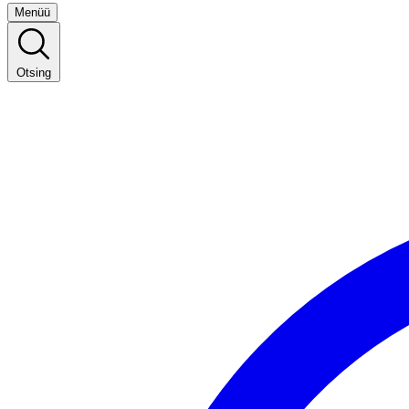
Menüü
Otsing