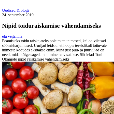
Uudised & blogi
24. september 2019
Nipid toiduraiskamise vähendamiseks
elu veganina
Peamisteks toidu raiskajateks pole mitte inimesed, kel on viletsad
söömisharjumused. Uurijad leidsid, et hoopis tervislikult toituvate
inimeste kodudes eksitakse enim, kuna just puu- ja juurviljad on
need, mida kõige sagedamini minema visatakse. Siit leiad Toni
Okamoto nipid raiskamise vähendamiseks.