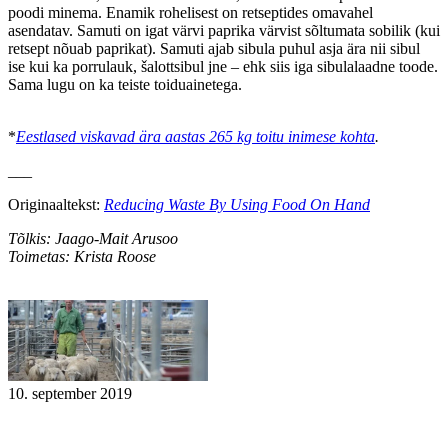
poodi minema. Enamik rohelisest on retseptides omavahel
asendatav. Samuti on igat värvi paprika värvist sõltumata sobilik (kui
retsept nõuab paprikat). Samuti ajab sibula puhul asja ära nii sibul
ise kui ka porrulauk, šalottsibul jne – ehk siis iga sibulalaadne toode.
Sama lugu on ka teiste toiduainetega.
*
Eestlased viskavad ära aastas 265 kg toitu inimese kohta
.
___
Originaaltekst:
Reducing Waste By Using Food On Hand
Tõlkis: Jaago-Mait Arusoo
Toimetas: Krista Roose
10. september 2019