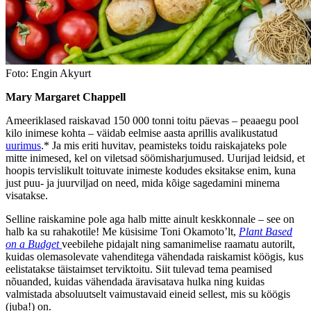
Foto: Engin Akyurt
Mary Margaret Chappell
Ameeriklased raiskavad 150 000 tonni toitu päevas – peaaegu pool
kilo inimese kohta – väidab eelmise aasta aprillis avalikustatud
uurimus
.* Ja mis eriti huvitav, peamisteks toidu raiskajateks pole
mitte inimesed, kel on viletsad söömisharjumused. Uurijad leidsid, et
hoopis tervislikult toituvate inimeste kodudes eksitakse enim, kuna
just puu- ja juurviljad on need, mida kõige sagedamini minema
visatakse.
Selline raiskamine pole aga halb mitte ainult keskkonnale – see on
halb ka su rahakotile! Me küsisime Toni Okamoto’lt,
Plant Based
on a Budget
veebilehe pidajalt ning samanimelise raamatu autorilt,
kuidas olemasolevate vahenditega vähendada raiskamist köögis, kus
eelistatakse täistaimset terviktoitu. Siit tulevad tema peamised
nõuanded, kuidas vähendada äravisatava hulka ning kuidas
valmistada absoluutselt vaimustavaid eineid sellest, mis su köögis
(juba!) on.