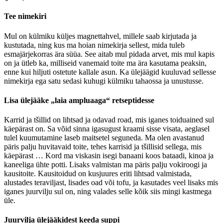
Tee nimekiri
Mul on külmiku küljes magnettahvel, millele saab kirjutada ja
kustutada, ning kus ma hoian nimekirja sellest, mida tuleb
esmajärjekorras ära süüa. See aitab mul pidada arvet, mis mul kapis
on ja ütleb ka, milliseid vanemaid toite ma ära kasutama peaksin,
enne kui hiljuti ostetute kallale asun. Ka ülejäägid kuuluvad sellesse
nimekirja ega satu sedasi kuhugi külmiku tahaossa ja unustusse.
Lisa ülejääke „laia ampluaaga“ retseptidesse
Karrid ja tšillid on lihtsad ja odavad road, mis iganes toiduained sul
käepärast on. Sa võid sinna igasugust kraami sisse visata, aeglasel
tulel kuumutamine laseb maitsetel seguneda. Ma olen avastanud
päris palju huvitavaid toite, tehes karrisid ja tšillisid sellega, mis
käepärast … Kord ma viskasin isegi banaani koos bataadi, kinoa ja
kaneeliga ühte potti. Lisaks valmistan ma päris palju vokiroogi ja
kausitoite. Kausitoidud on kusjuures eriti lihtsad valmistada,
alustades teraviljast, lisades oad või tofu, ja kasutades veel lisaks mis
iganes juurvilju sul on, ning valades selle kõik siis mingi kastmega
üle.
Juurvilja ülejääkidest keeda suppi