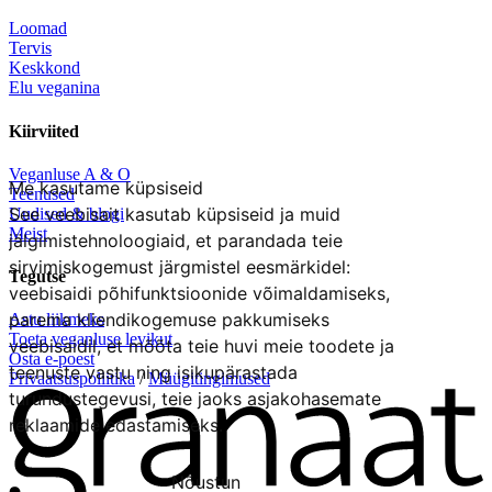
Loomad
Tervis
Keskkond
Elu veganina
Kiirviited
Veganluse A & O
Me kasutame küpsiseid
Teenused
See veebisait kasutab küpsiseid ja muid
Uudised & blogi
Meist
jälgimistehnoloogiaid, et parandada teie
sirvimiskogemust järgmistel eesmärkidel:
Tegutse
veebisaidi põhifunktsioonide võimaldamiseks
,
parema kliendikogemuse pakkumiseks
Astu liikmeks
Toeta veganluse levikut
veebisaidil
,
et mõõta teie huvi meie toodete ja
Osta e-poest
teenuste vastu ning isikupärastada
Privaatsuspoliitika
/
Müügitingimused
turundustegevusi
,
teie jaoks asjakohasemate
reklaamide edastamiseks
.
Nõustun