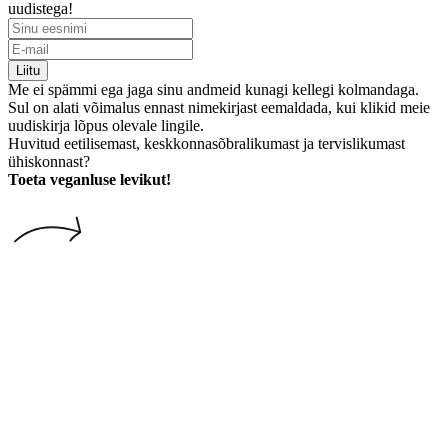
uudistega!
Liitu
Me ei spämmi ega jaga sinu andmeid kunagi kellegi kolmandaga.
Sul on alati võimalus ennast nimekirjast eemaldada, kui klikid meie
uudiskirja lõpus olevale lingile.
Huvitud eetilisemast, keskkonnasõbralikumast ja tervislikumast
ühiskonnast?
Toeta veganluse levikut!