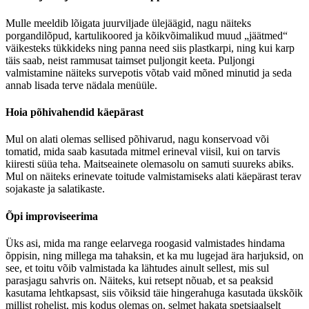
Mulle meeldib lõigata juurviljade ülejäägid, nagu näiteks
porgandilõpud, kartulikoored ja kõikvõimalikud muud „jäätmed“
väikesteks tükkideks ning panna need siis plastkarpi, ning kui karp
täis saab, neist rammusat taimset puljongit keeta. Puljongi
valmistamine näiteks survepotis võtab vaid mõned minutid ja seda
annab lisada terve nädala menüüle.
Hoia põhivahendid käepärast
Mul on alati olemas sellised põhivarud, nagu konservoad või
tomatid, mida saab kasutada mitmel erineval viisil, kui on tarvis
kiiresti süüa teha. Maitseainete olemasolu on samuti suureks abiks.
Mul on näiteks erinevate toitude valmistamiseks alati käepärast terav
sojakaste ja salatikaste.
Õpi improviseerima
Üks asi, mida ma range eelarvega roogasid valmistades hindama
õppisin, ning millega ma tahaksin, et ka mu lugejad ära harjuksid, on
see, et toitu võib valmistada ka lähtudes ainult sellest, mis sul
parasjagu sahvris on. Näiteks, kui retsept nõuab, et sa peaksid
kasutama lehtkapsast, siis võiksid täie hingerahuga kasutada ükskõik
millist rohelist, mis kodus olemas on, selmet hakata spetsiaalselt