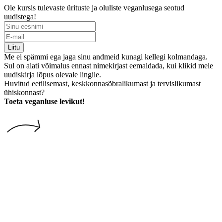
Ole kursis tulevaste ürituste ja oluliste veganlusega seotud
uudistega!
Liitu
Me ei spämmi ega jaga sinu andmeid kunagi kellegi kolmandaga.
Sul on alati võimalus ennast nimekirjast eemaldada, kui klikid meie
uudiskirja lõpus olevale lingile.
Huvitud eetilisemast, keskkonnasõbralikumast ja tervislikumast
ühiskonnast?
Toeta veganluse levikut!