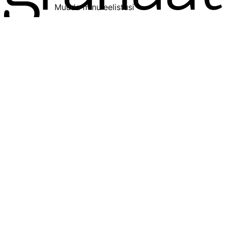
Muuda minu eelistusi