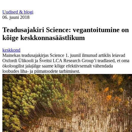
Uudised & blogi
06. juuni 2018
Teadusajakiri Science: vegantoitumine on
kõige keskkonnasäästlikum
keskkond
Mainekas teadusajakirjas Science 1. juunil ilmunud artiklis leiavad
Oxfordi Ülikooli ja Šveitsi LCA Research Group’i teadlased, et oma
ökoloogilist jalajälge saame kõige efektiivsemalt vähendada
loobudes liha- ja piimatoodete tarbimisest.