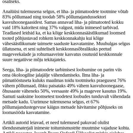
osaliseks.
Analüüsi tulemusena selgus, et liha- ja piimatoodete tootmine võtab
83% põllumaad ning toodab 58% põllumajandussektori
kasvuhoonegaasidest. Samas annavad liha- ja piimatooted kokku
vaid 18% kaloritest ning 37% valgust, mida inimesed tarbivad.
Teadlased leidsid ka, et ka kõige keskkonnasäästlikumad loomsed
tooted põhjustavad rohkem keskkonnakahju kui kõige
vähesäästlikumate taimsete saaduste kasvatamine. Muuhulgas selgus
üllatusena, et seni suhteliselt keskkonnasõbralikuks peetud
mageveekalade ja rohumaaveiste kasvatus osutusid keskkonnale
suure negatiivse mõju tekitajateks.
Seega, liha- ja piimatoodete tarbimisest loobumine on parim viis
oma ökoloogilise jalajälje vähendamiseks. Ilma liha- ja
piimatööstuseta kuluks maailmas toidu tootmiseks praegusest 76%
vähem põllumaad, õhku paisataks 49% vähem kasvuhoonegaase,
õhusaaste väheneks 50%, veesaaste 49% ja magevee kasutus 19%.
Samuti saaksime loomsetest toodetest loobudes tunduvalt vähendada
metsade kadu. Uurimuse tulemusena selgus, et 67%
põllumajandustegevuse käigus metsade hävitamise põhjuseks on
loomasööda kasvatamine.
Artikli autorid leiavad, et need tulemused pakuvad olulist
tõendusmaterjali inimeste toitumismustrite muutmise vajaduse kohta.