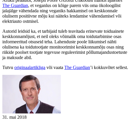
Artikli peaautor, Joseph Poore Oxfordi Ülikoolist märkis ajalehes
The Guardian
, et veganlus on kõige parem viis oma ökoloogilist
jalajälge vähendada ning veganiks hakkamisel on keskkonnale
olulisem positiivne mõju kui näiteks lendamise vähendamisel või
elektriauto ostmisel.
Autorid leidsid ka, et tarbijaid tuleb teavitada erinevate toiduainete
keskkonnamõjust, et neil oleks võimalik oma toidutarbimise osas
informeeritud otsuseid teha. Lahenduste poole liikumisel nähti
olulisena ka toidutootjate monitoorimist keskkonnamõju osas ning
riikide poolset tootjate tegevuse reguleerimist põllumajandustoetuste
ja maksude abil.
Tutvu
originaalartikliga
või vaata
The Guardian
’i kokkuvõtet sellest.
31. mai 2018