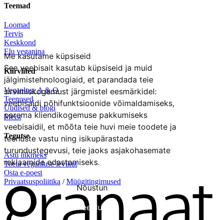
Teemad
Loomad
Tervis
Keskkond
Elu veganina
Me kasutame küpsiseid
See veebisait kasutab küpsiseid ja muid
Kiirviited
jälgimistehnoloogiaid, et parandada teie
Veganluse A & O
sirvimiskogemust järgmistel eesmärkidel:
Teenused
veebisaidi põhifunktsioonide võimaldamiseks
,
Uudised & blogi
parema kliendikogemuse pakkumiseks
Meist
veebisaidil
,
et mõõta teie huvi meie toodete ja
Tegutse
teenuste vastu ning isikupärastada
turundustegevusi
,
teie jaoks asjakohasemate
Astu liikmeks
reklaamide edastamiseks
.
Toeta veganluse levikut
Osta e-poest
Privaatsuspoliitika
/
Müügitingimused
Nõustun
Keeldun