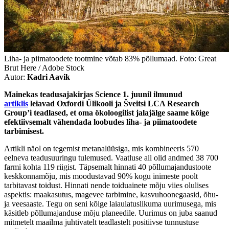
Liha- ja piimatoodete tootmine võtab 83% põllumaad. Foto: Great
Brut Here / Adobe Stock
Autor:
Kadri Aavik
Mainekas teadusajakirjas Science 1. juunil ilmunud
artiklis
leiavad Oxfordi Ülikooli ja Šveitsi LCA Research
Group’i teadlased, et oma ökoloogilist jalajälge saame kõige
efektiivsemalt vähendada loobudes liha- ja piimatoodete
tarbimisest.
Artikli näol on tegemist metanalüüsiga, mis kombineeris 570
eelneva teadusuuringu tulemused. Vaatluse all olid andmed 38 700
farmi kohta 119 riigist. Täpsemalt hinnati 40 põllumajandustoote
keskkonnamõju, mis moodustavad 90% kogu inimeste poolt
tarbitavast toidust. Hinnati nende toiduainete mõju viies olulises
aspektis: maakasutus, magevee tarbimine, kasvuhoonegaasid, õhu-
ja veesaaste. Tegu on seni kõige laiaulatuslikuma uurimusega, mis
käsitleb põllumajanduse mõju planeedile. Uurimus on juba saanud
mitmetelt maailma juhtivatelt teadlastelt positiivse tunnustuse