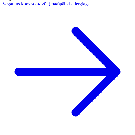
Veganlus koos soja- või (maa)pähkliallergiaga