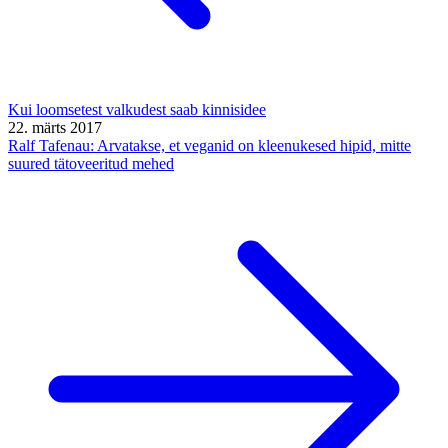
Kui loomsetest valkudest saab kinnisidee
22. märts 2017
Ralf Tafenau: Arvatakse, et veganid on kleenukesed hipid, mitte
suured tätoveeritud mehed