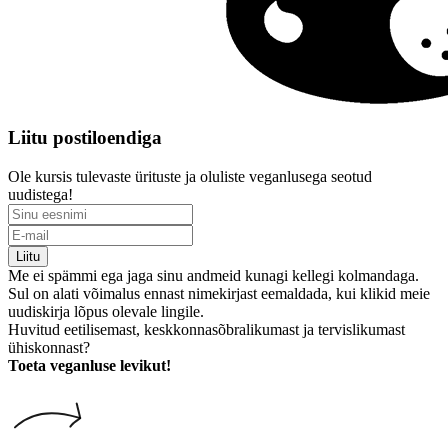
Liitu postiloendiga
Ole kursis tulevaste ürituste ja oluliste veganlusega seotud
uudistega!
Liitu
Me ei spämmi ega jaga sinu andmeid kunagi kellegi kolmandaga.
Sul on alati võimalus ennast nimekirjast eemaldada, kui klikid meie
uudiskirja lõpus olevale lingile.
Huvitud eetilisemast, keskkonnasõbralikumast ja tervislikumast
ühiskonnast?
Toeta veganluse levikut!