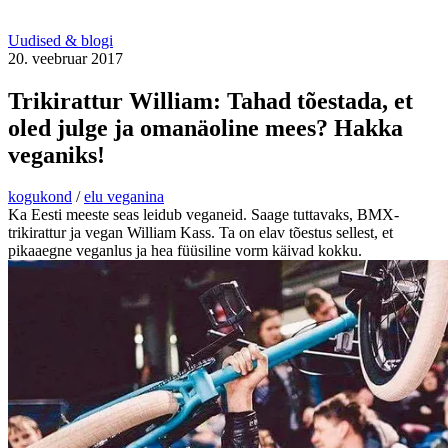
Uudised & blogi
20. veebruar 2017
Trikirattur William: Tahad tõestada, et
oled julge ja omanäoline mees? Hakka
veganiks!
kogukond
/
elu veganina
Ka Eesti meeste seas leidub veganeid. Saage tuttavaks, BMX-
trikirattur ja vegan William Kass. Ta on elav tõestus sellest, et
pikaaegne veganlus ja hea füüsiline vorm käivad kokku.