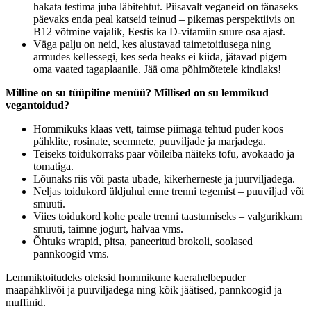
hakata testima juba läbitehtut. Piisavalt veganeid on tänaseks
päevaks enda peal katseid teinud – pikemas perspektiivis on
B12 võtmine vajalik, Eestis ka D-vitamiin suure osa ajast.
Väga palju on neid, kes alustavad taimetoitlusega ning
armudes kellessegi, kes seda heaks ei kiida, jätavad pigem
oma vaated tagaplaanile. Jää oma põhimõtetele kindlaks!
Milline on su tüüpiline menüü? Millised on su lemmikud
vegantoidud?
Hommikuks klaas vett, taimse piimaga tehtud puder koos
pähklite, rosinate, seemnete, puuviljade ja marjadega.
Teiseks toidukorraks paar võileiba näiteks tofu, avokaado ja
tomatiga.
Lõunaks riis või pasta ubade, kikerherneste ja juurviljadega.
Neljas toidukord üldjuhul enne trenni tegemist – puuviljad või
smuuti.
Viies toidukord kohe peale trenni taastumiseks – valgurikkam
smuuti, taimne jogurt, halvaa vms.
Õhtuks wrapid, pitsa, paneeritud brokoli, soolased
pannkoogid vms.
Lemmiktoitudeks oleksid hommikune kaerahelbepuder
maapähklivõi ja puuviljadega ning kõik jäätised, pannkoogid ja
muffinid.