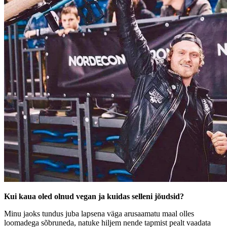
Kui kaua oled olnud vegan ja kuidas selleni jõudsid?
Minu jaoks tundus juba lapsena väga arusaamatu maal olles
loomadega sõbruneda, natuke hiljem nende tapmist pealt vaadata