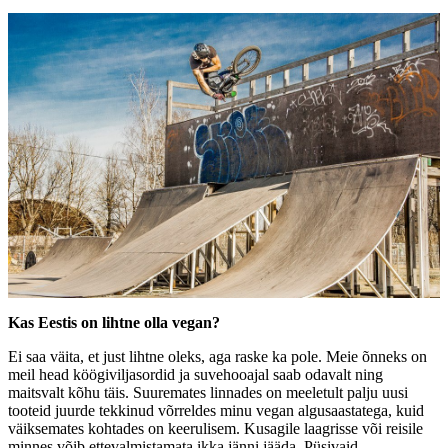
Kas Eestis on lihtne olla vegan?
Ei saa väita, et just lihtne oleks, aga raske ka pole. Meie õnneks on
meil head köögiviljasordid ja suvehooajal saab odavalt ning
maitsvalt kõhu täis. Suuremates linnades on meeletult palju uusi
tooteid juurde tekkinud võrreldes minu vegan algusaastatega, kuid
väiksemates kohtades on keerulisem. Kusagile laagrisse või reisile
minnes võib ettevalmistamata ikka jänni jääda. Püsivaid