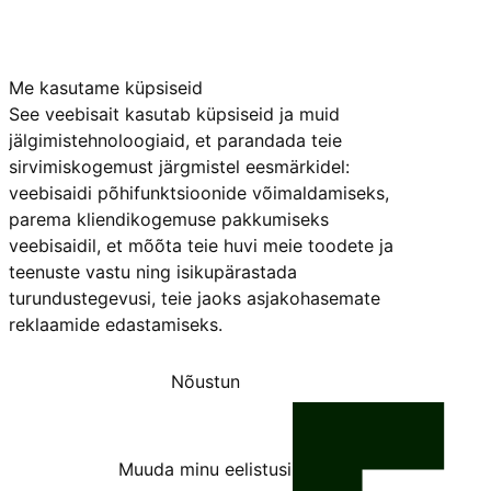
Me kasutame küpsiseid
See veebisait kasutab küpsiseid ja muid
jälgimistehnoloogiaid, et parandada teie
sirvimiskogemust järgmistel eesmärkidel:
veebisaidi põhifunktsioonide võimaldamiseks
,
parema kliendikogemuse pakkumiseks
veebisaidil
,
et mõõta teie huvi meie toodete ja
teenuste vastu ning isikupärastada
turundustegevusi
,
teie jaoks asjakohasemate
reklaamide edastamiseks
.
Nõustun
Keeldun
Muuda minu eelistusi