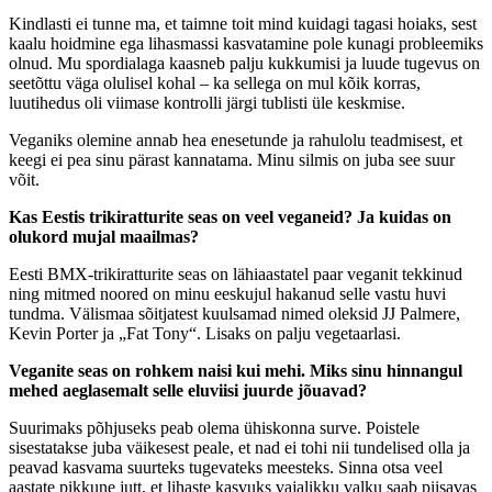
Kindlasti ei tunne ma, et taimne toit mind kuidagi tagasi hoiaks, sest
kaalu hoidmine ega lihasmassi kasvatamine pole kunagi probleemiks
olnud. Mu spordialaga kaasneb palju kukkumisi ja luude tugevus on
seetõttu väga olulisel kohal – ka sellega on mul kõik korras,
luutihedus oli viimase kontrolli järgi tublisti üle keskmise.
Veganiks olemine annab hea enesetunde ja rahulolu teadmisest, et
keegi ei pea sinu pärast kannatama. Minu silmis on juba see suur
võit.
Kas Eestis trikiratturite seas on veel veganeid? Ja kuidas on
olukord mujal maailmas?
Eesti BMX-trikiratturite seas on lähiaastatel paar veganit tekkinud
ning mitmed noored on minu eeskujul hakanud selle vastu huvi
tundma. Välismaa sõitjatest kuulsamad nimed oleksid JJ Palmere,
Kevin Porter ja „Fat Tony“. Lisaks on palju vegetaarlasi.
Veganite seas on rohkem naisi kui mehi. Miks sinu hinnangul
mehed aeglasemalt selle eluviisi juurde jõuavad?
Suurimaks põhjuseks peab olema ühiskonna surve. Poistele
sisestatakse juba väikesest peale, et nad ei tohi nii tundelised olla ja
peavad kasvama suurteks tugevateks meesteks. Sinna otsa veel
aastate pikkune jutt, et lihaste kasvuks vajalikku valku saab piisavas