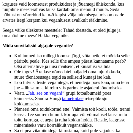
koguses vaid loomsetest produktidest ja jõuamegi ühiskonda, kus
tüüpiline meesterahvas lausa kardab oma menüüd muuta. Seda
nähtust on võrreldud ka n-ö kapist välja tulemisega, mis on osade
arvates isegi kergem kui veganlusest avalikult rääkimine.
Seega väike üleskutse meestele: Tahad tõestada, et oled julge ja
omanäoline mees? Hakka veganiks.
Mida soovitaksid algajale veganile?
Kui tunned isu millegi loomse järgi, võta hetk, et mõelda selle
päritolu peale. Kes selle ühe ampsu pärast kannatama peab?
Otsi alternatiive ja uusi maitseid, et kiusatusi vältida.
Ole tugev! Ära lase nõmedatel naljadel oma tuju rikkuda,
suure tõenäosusega tegid sa selliseid kunagi ise kah.
Loo tutvusi teiste veganitega, et nendega poes käia, süüa teha
jne – lihtsaim ja kiireim viis parimate asjadeni jõudmiseks.
Vaata „
Jah, see on vegan!
“ grupi fotoalbumeid poes
käimiseks, Sandra Vungi
taimetoit.ee
retseptikogu
kokkamiseks.
Planeeri oma toidukorrad ette! Valmista toit kooli, tööle, trenni
kaasa. Tee suurem hunnik korraga või võimalusel lausa mitu
toitu korraga, et aega ja raha kokku hoida. Reisile, laagrisse
minemiseks varu korralikult vegansnäkke.
Sa ei pea vitamiinidega kiirustama, kuid pole vajadust ka