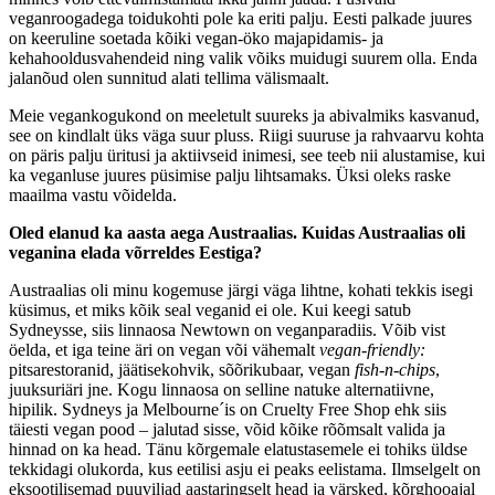
veganroogadega toidukohti pole ka eriti palju. Eesti palkade juures
on keeruline soetada kõiki vegan-öko majapidamis- ja
kehahooldusvahendeid ning valik võiks muidugi suurem olla. Enda
jalanõud olen sunnitud alati tellima välismaalt.
Meie vegankogukond on meeletult suureks ja abivalmiks kasvanud,
see on kindlalt üks väga suur pluss. Riigi suuruse ja rahvaarvu kohta
on päris palju üritusi ja aktiivseid inimesi, see teeb nii alustamise, kui
ka veganluse juures püsimise palju lihtsamaks. Üksi oleks raske
maailma vastu võidelda.
Oled elanud ka aasta aega Austraalias. Kuidas Austraalias oli
veganina elada võrreldes Eestiga?
Austraalias oli minu kogemuse järgi väga lihtne, kohati tekkis isegi
küsimus, et miks kõik seal veganid ei ole. Kui keegi satub
Sydneysse, siis linnaosa Newtown on veganparadiis. Võib vist
öelda, et iga teine äri on vegan või vähemalt
vegan-friendly:
pitsarestoranid, jäätisekohvik, sõõrikubaar, vegan
fish-n-chips
,
juuksuriäri jne. Kogu linnaosa on selline natuke alternatiivne,
hipilik. Sydneys ja Melbourne´is on Cruelty Free Shop ehk siis
täiesti vegan pood – jalutad sisse, võid kõike rõõmsalt valida ja
hinnad on ka head. Tänu kõrgemale elatustasemele ei tohiks üldse
tekkidagi olukorda, kus eetilisi asju ei peaks eelistama. Ilmselgelt on
eksootilisemad puuviljad aastaringselt head ja värsked, kõrghooajal