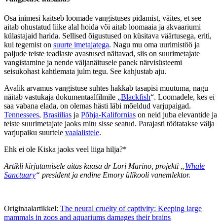
Osa inimesi kaitseb loomade vangistuses pidamist, väites, et see
aitab ohustatud liike alal hoida või aitab loomaaia ja akvaariumi
külastajaid harida. Sellised õigustused on küsitava väärtusega, eriti,
kui tegemist on
suurte imetajatega
. Nagu mu oma uurimistöö ja
paljude teiste teadlaste avastused näitavad, siis on suurimetajate
vangistamine ja nende väljanäitusele panek närvisüsteemi
seisukohast kahtlemata julm tegu. See kahjustab aju.
Avalik arvamus vangistuse suhtes hakkab tasapisi muutuma, nagu
näitab vastukaja dokumentaalfilmile „
Blackfish
“. Loomadele, kes ei
saa vabana elada, on olemas hästi läbi mõeldud varjupaigad.
Tennessees
,
Brasiilias
ja
Põhja-Kalifornias
on neid juba elevantide ja
teiste suurimetajate jaoks mitu sisse seatud. Parajasti töötatakse välja
varjupaiku suurtele
vaalalistele
.
Ehk ei ole Kiska jaoks veel liiga hilja?*
Artikli kirjutamisele aitas kaasa dr Lori Marino, projekti „
Whale
Sanctuary
“ president ja endine Emory ülikooli vanemlektor.
Originaalartikkel:
The neural cruelty of captivity: Keeping large
mammals in zoos and aquariums damages their brains