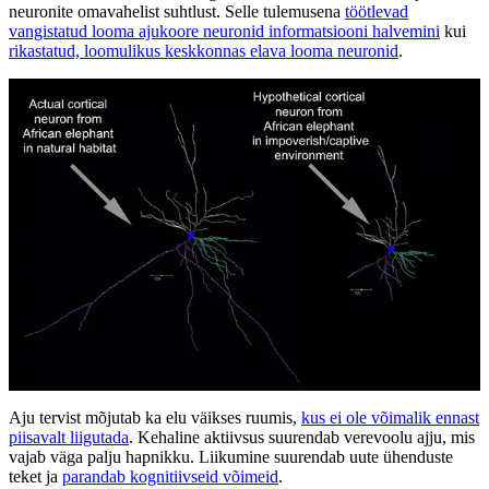
neuronite omavahelist suhtlust. Selle tulemusena
töötlevad
vangistatud looma ajukoore neuronid informatsiooni halvemini
kui
rikastatud, loomulikus keskkonnas elava looma neuronid
.
Aju tervist mõjutab ka elu väikses ruumis,
kus ei ole võimalik ennast
piisavalt liigutada
. Kehaline aktiivsus suurendab verevoolu ajju, mis
vajab väga palju hapnikku. Liikumine suurendab uute ühenduste
teket ja
parandab kognitiivseid võimeid
.