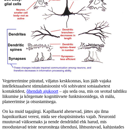
Vegeteerimine piiratud, viljatus keskkonnas, kus jääb vajaka
intellektuaalsest stimulatsioonist või sobivatest sotsiaalsetest
kontaktidest,
õhendab ajukoort
– aju seda osa, mis on seotud tahtliku
liikumise ja kõrgemate kognitiivsete funktsioonidega, sh mälu,
planeerimise ja otsustamisega.
On ka muid tagajärgi. Kapillaarid ahenevad, jättes aju ilma
hapnikurikast verest, mida see eluspüsimiseks vajab. Neuronid
muutuvad väiksemaks ja nende dendriidid ehk harud, mis
moodustavad teiste neuronitega ühendusi, lihtsustuvad, kahjustades