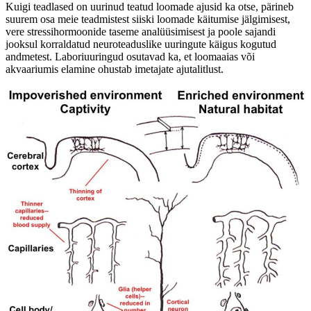
Kuigi teadlased on uurinud teatud loomade ajusid ka otse, pärineb
suurem osa meie teadmistest siiski loomade käitumise jälgimisest,
vere stressihormoonide taseme analüüsimisest ja poole sajandi
jooksul korraldatud neuroteaduslike uuringute käigus kogutud
andmetest. Laboriuuringud osutavad ka, et loomaaias või
akvaariumis elamine ohustab imetajate ajutalitlust.