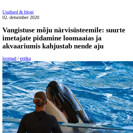
Uudised & blogi
02. detsember 2020
Vangistuse mõju närvisüsteemile: suurte
imetajate pidamine loomaaias ja
akvaariumis kahjustab nende aju
loomad
/
eetika