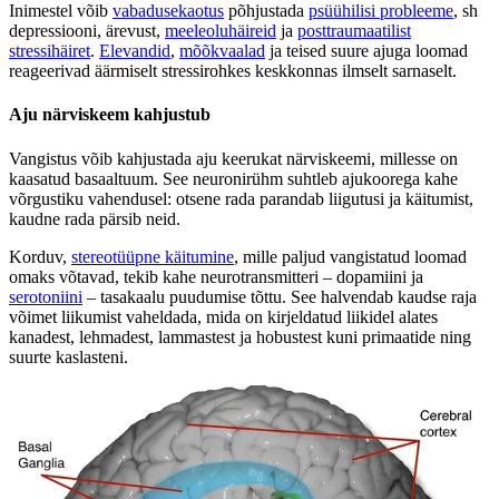
Inimestel võib
vabadusekaotus
põhjustada
psüühilisi probleeme
, sh
depressiooni, ärevust,
meeleoluhäireid
ja
posttraumaatilist
stressihäiret
.
Elevandid
,
mõõkvaalad
ja teised suure ajuga loomad
reageerivad äärmiselt stressirohkes keskkonnas ilmselt sarnaselt.
Aju närviskeem kahjustub
Vangistus võib kahjustada aju keerukat närviskeemi, millesse on
kaasatud basaaltuum. See neuronirühm suhtleb ajukoorega kahe
võrgustiku vahendusel: otsene rada parandab liigutusi ja käitumist,
kaudne rada pärsib neid.
Korduv,
stereotüüpne käitumine
, mille paljud vangistatud loomad
omaks võtavad, tekib kahe neurotransmitteri – dopamiini ja
serotoniini
– tasakaalu puudumise tõttu. See halvendab kaudse raja
võimet liikumist vaheldada, mida on kirjeldatud liikidel alates
kanadest, lehmadest, lammastest ja hobustest kuni primaatide ning
suurte kaslasteni.