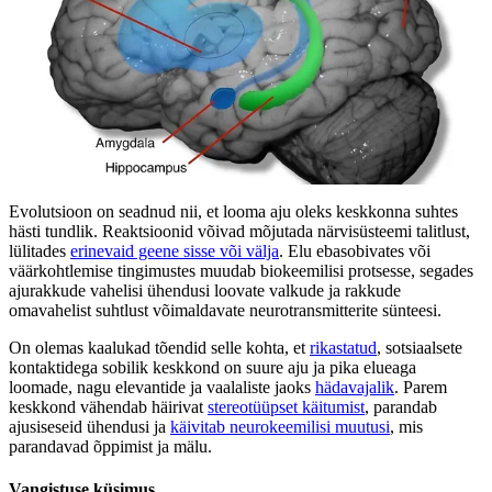
Evolutsioon on seadnud nii, et looma aju oleks keskkonna suhtes
hästi tundlik. Reaktsioonid võivad mõjutada närvisüsteemi talitlust,
lülitades
erinevaid geene sisse või välja
. Elu ebasobivates või
väärkohtlemise tingimustes muudab biokeemilisi protsesse, segades
ajurakkude vahelisi ühendusi loovate valkude ja rakkude
omavahelist suhtlust võimaldavate neurotransmitterite sünteesi.
On olemas kaalukad tõendid selle kohta, et
rikastatud
, sotsiaalsete
kontaktidega sobilik keskkond on suure aju ja pika elueaga
loomade, nagu elevantide ja vaalaliste jaoks
hädavajalik
. Parem
keskkond vähendab häirivat
stereotüüpset käitumist
, parandab
ajusiseseid ühendusi ja
käivitab neurokeemilisi muutusi
, mis
parandavad õppimist ja mälu.
Vangistuse küsimus