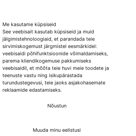
Me kasutame küpsiseid
See veebisait kasutab küpsiseid ja muid
jälgimistehnoloogiaid, et parandada teie
sirvimiskogemust järgmistel eesmärkidel:
veebisaidi põhifunktsioonide võimaldamiseks
,
parema kliendikogemuse pakkumiseks
veebisaidil
,
et mõõta teie huvi meie toodete ja
teenuste vastu ning isikupärastada
turundustegevusi
,
teie jaoks asjakohasemate
reklaamide edastamiseks
.
Nõustun
Keeldun
Muuda minu eelistusi