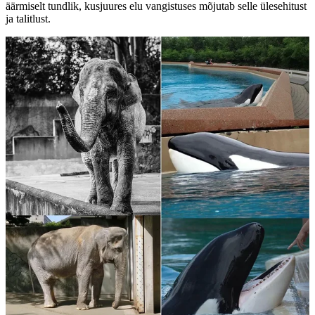
äärmiselt tundlik, kusjuures elu vangistuses mõjutab selle ülesehitust
ja talitlust.