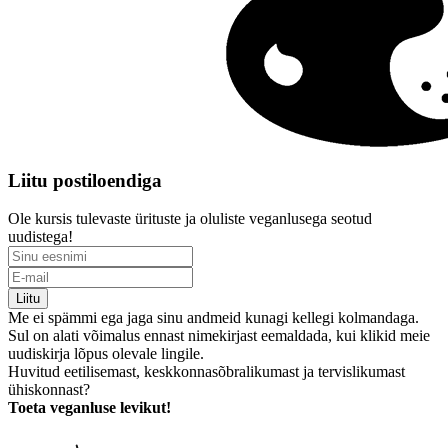
Liitu postiloendiga
Ole kursis tulevaste ürituste ja oluliste veganlusega seotud
uudistega!
Liitu
Me ei spämmi ega jaga sinu andmeid kunagi kellegi kolmandaga.
Sul on alati võimalus ennast nimekirjast eemaldada, kui klikid meie
uudiskirja lõpus olevale lingile.
Huvitud eetilisemast, keskkonnasõbralikumast ja tervislikumast
ühiskonnast?
Toeta veganluse levikut!