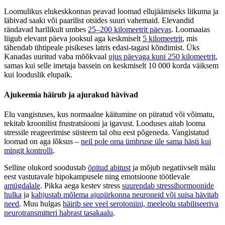
Loomulikus elukeskkonnas peavad loomad ellujäämiseks liikuma ja
läbivad saaki või paarilist otsides suuri vahemaid. Elevandid
rändavad harilikult umbes
25–200 kilomeetrit päevas
. Loomaaias
liigub elevant päeva jooksul aga keskmiselt
5 kilomeetrit
, mis
tähendab tihtipeale pisikeses latris edasi-tagasi kõndimist. Üks
Kanadas uuritud vaba mõõkvaal
ujus päevaga kuni 250 kilomeetrit
,
samas kui selle imetaja bassein on keskmiselt 10 000 korda väiksem
kui looduslik elupaik.
Ajukeemia häirub ja ajurakud hävivad
Elu vangistuses, kus normaalne käitumine on piiratud või võimatu,
tekitab kroonilist frustratsiooni ja igavust. Looduses aitab looma
stressile reageerimise süsteem tal ohu eest põgeneda. Vangistatud
loomad on aga lõksus –
neil pole oma ümbruse üle sama hästi kui
mingit kontrolli
.
Selline olukord soodustab
õpitud abitust
ja mõjub negatiivselt mälu
eest vastutavale hipokampusele ning emotsioone töötlevale
amügdalale
. Pikka aega kestev stress
suurendab stressihormoonide
hulka
ja
kahjustab mõlema ajupiirkonna neuroneid või suisa hävitab
need
. Muu hulgas
häirib see veel serotoniini, meeleolu stabiliseeriva
neurotransmitteri habrast tasakaalu
.