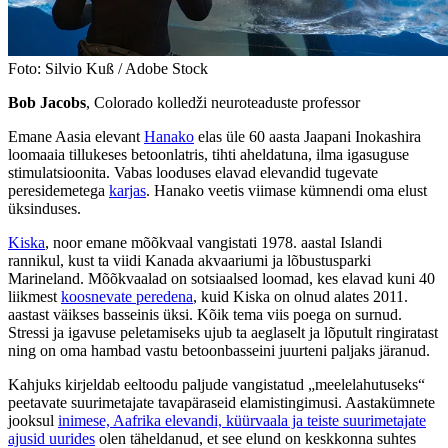
Foto: Silvio Kuß / Adobe Stock
Bob Jacobs
, Colorado kolledži neuroteaduste professor
Emane Aasia elevant
Hanako
elas üle 60 aasta Jaapani Inokashira
loomaaia tillukeses betoonlatris, tihti aheldatuna, ilma igasuguse
stimulatsioonita. Vabas looduses elavad elevandid tugevate
peresidemetega
karjas
. Hanako veetis viimase kümnendi oma elust
üksinduses.
Kiska
, noor emane mõõkvaal vangistati 1978. aastal Islandi
rannikul, kust ta viidi Kanada akvaariumi ja lõbustusparki
Marineland. Mõõkvaalad on sotsiaalsed loomad, kes elavad kuni 40
liikmest
koosnevate peredena
, kuid Kiska on olnud alates 2011.
aastast väikses basseinis üksi. Kõik tema viis poega on surnud.
Stressi ja igavuse peletamiseks ujub ta aeglaselt ja lõputult ringiratast
ning on oma hambad vastu betoonbasseini juurteni paljaks järanud.
Kahjuks kirjeldab eeltoodu paljude vangistatud „meelelahutuseks“
peetavate suurimetajate tavapäraseid elamistingimusi. Aastakümnete
jooksul
inimese, Aafrika elevandi, küürvaala ja teiste suurimetajate
ajusid uurides
olen täheldanud, et see elund on keskkonna suhtes