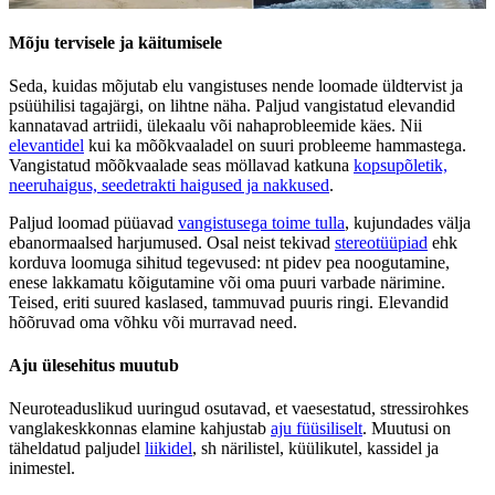
Mõju tervisele ja käitumisele
Seda, kuidas mõjutab elu vangistuses nende loomade üldtervist ja
psüühilisi tagajärgi, on lihtne näha. Paljud vangistatud elevandid
kannatavad artriidi, ülekaalu või nahaprobleemide käes. Nii
elevantidel
kui ka mõõkvaaladel on suuri probleeme hammastega.
Vangistatud mõõkvaalade seas möllavad katkuna
kopsupõletik,
neeruhaigus, seedetrakti haigused ja nakkused
.
Paljud loomad püüavad
vangistusega toime tulla
, kujundades välja
ebanormaalsed harjumused. Osal neist tekivad
stereotüüpiad
ehk
korduva loomuga sihitud tegevused: nt pidev pea noogutamine,
enese lakkamatu kõigutamine või oma puuri varbade närimine.
Teised, eriti suured kaslased, tammuvad puuris ringi. Elevandid
hõõruvad oma võhku või murravad need.
Aju ülesehitus muutub
Neuroteaduslikud uuringud osutavad, et vaesestatud, stressirohkes
vanglakeskkonnas elamine kahjustab
aju füüsiliselt
. Muutusi on
täheldatud paljudel
liikidel
, sh närilistel, küülikutel, kassidel ja
inimestel.