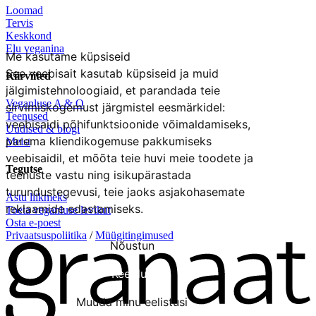
Loomad
Tervis
Keskkond
Elu veganina
Me kasutame küpsiseid
See veebisait kasutab küpsiseid ja muid
Kiirviited
jälgimistehnoloogiaid, et parandada teie
Veganluse A & O
sirvimiskogemust järgmistel eesmärkidel:
Teenused
veebisaidi põhifunktsioonide võimaldamiseks
,
Uudised & blogi
parema kliendikogemuse pakkumiseks
Meist
veebisaidil
,
et mõõta teie huvi meie toodete ja
Tegutse
teenuste vastu ning isikupärastada
turundustegevusi
,
teie jaoks asjakohasemate
Astu liikmeks
reklaamide edastamiseks
.
Toeta veganluse levikut
Osta e-poest
Privaatsuspoliitika
/
Müügitingimused
Nõustun
Keeldun
Muuda minu eelistusi