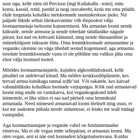
suur siga, kelle nimi oli Precious [ingl Kullakallis –toim], mitu
koera, kassid, rotid, pardid ja isegi oravabeebi, keda mu ema püüdis
elule turgutada kohaliku metsloomade taastuskeskuse jaoks. Nii
paljude liikide seltsis üleskasvamine viib tõepoolest välja
loomaarmastaja iseloomu kujunemiseni. Ma armastan loomi nende
kiiksude, nende armsuse ja nende tobedate süüdlaslike nägude
pärast, kui nad on kehvasti käitunud, ning nende dünaamiliste ja
mitmekülgsete isiksuste tõttu. Oma lemmikloomade armastamine ja
veganiks olemine on väga tihedalt seotud kogemused, aga armastus
toredate lemmikloomade vastu ei ole põhiline mu valikus jätta oma
elust välja loomsed tooted.
Mõeldes loomaarmastajatele, kujutlen algkoolitüdrukuid, kelle
pinalitel on sädelevad kiisud. Ma mõtlen keskkooliõpilastele, kes
teevad armsa kutsikaga rannal
selfie
’sid. Või eakatele, kes käivad
vabatahtlikuks kohalikus loomade varjupaigas. Kõik nad armastavad
loomi ning mulle on vastukarva, kui vegankogukond ütleb
inimestele, et liha süües ei saa nad päriselt oma lemmikuid
armastada. Need inimesed armastavad loomi tõeliselt ning usun, et
kui me saaksime piiluda nende südamesse, ei leiaks me sealt midagi
vastupidist.
Aga loomaarmastajate ja veganite vahel on fundamentaalne
erinevus. Ma ei ole vegan mitte sellepärast, et armastan loomi. Ma
olen vegan, sest ei näe end loomadest kõrgemalseisvana. Kuidas