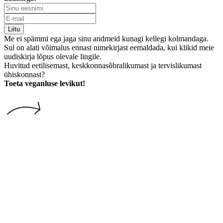
Liitu
Me ei spämmi ega jaga sinu andmeid kunagi kellegi kolmandaga.
Sul on alati võimalus ennast nimekirjast eemaldada, kui klikid meie
uudiskirja lõpus olevale lingile.
Huvitud eetilisemast, keskkonnasõbralikumast ja tervislikumast
ühiskonnast?
Toeta veganluse levikut!