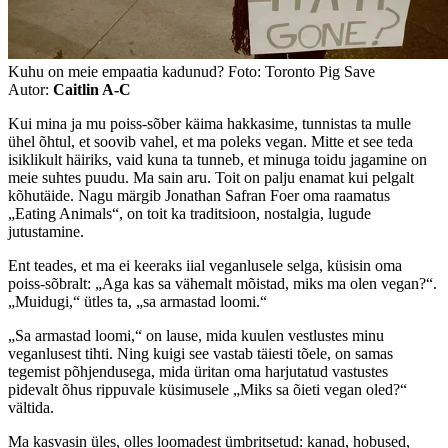
Kuhu on meie empaatia kadunud? Foto: Toronto Pig Save
Autor:
Caitlin A-C
Kui mina ja mu poiss-sõber käima hakkasime, tunnistas ta mulle
ühel õhtul, et soovib vahel, et ma poleks vegan. Mitte et see teda
isiklikult häiriks, vaid kuna ta tunneb, et minuga toidu jagamine on
meie suhtes puudu. Ma sain aru. Toit on palju enamat kui pelgalt
kõhutäide. Nagu märgib Jonathan Safran Foer oma raamatus
„Eating Animals“, on toit ka traditsioon, nostalgia, lugude
jutustamine.
Ent teades, et ma ei keeraks iial veganlusele selga, küsisin oma
poiss-sõbralt: „Aga kas sa vähemalt mõistad, miks ma olen vegan?“.
„Muidugi,“ ütles ta, „sa armastad loomi.“
„Sa armastad loomi,“ on lause, mida kuulen vestlustes minu
veganlusest tihti. Ning kuigi see vastab täiesti tõele, on samas
tegemist põhjendusega, mida üritan oma harjutatud vastustes
pidevalt õhus rippuvale küsimusele „Miks sa õieti vegan oled?“
vältida.
Ma kasvasin üles, olles loomadest ümbritsetud: kanad, hobused,