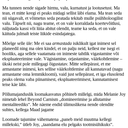
Ma tunnen nende sigade hirmu, valu, kurnatust ja lootusetust. Ma
tean, et mitte keegi ei peaks midagi sellist läbi elama. Ma tean seda
nii sügavalt, et võimetus seda peatada tekitab mulle psühholoogilist
valu. Täpselt nii, nagu teame, et on vale korraldada koertevõitlusi,
näljutada kassi või lüüa abitut olendit, teame ka seda, et on vale
käituda julmalt teiste liikide esindajatega.
Mõelge selle üle: Me ei saa
armastada
isiklikult igat inimest sel
planeedil ning ma olen kindel, et on palju neid, kellest me isegi ei
hooliks, aga sellele vaatamata on inimeste tahtlik vigastamine või
ekspluateerimine vale. Vägistamine, orjastamine, väärkohtlemine –
ükski neist pole millegagi õigustatav. Mitte sellepärast, et me
armastame inimesi, kes sellise väärkohtlemise all kannatavad (nagu
armastame oma lemmikloomi), vaid just sellepärast, et iga elusolend
peaks olema vaba piinamisest, ekspluateerimisest, kannatamisest
teise käe läbi.
Põllumajanduslik loomakasvatus põhineb millelgi, mida Melanie Joy
nimetab lehel Beyond Carnism „domineerimise ja allutamise
mentaliteediks“. Me näeme endid ülimuslikena nende olendite
suhtes, kellega Maad jagame
Loomade tajumine vähematena „paneb meid muutma kellegi
millekski,“ ütleb Joy, „taandama elu pelgaks tootmisühikuks“.