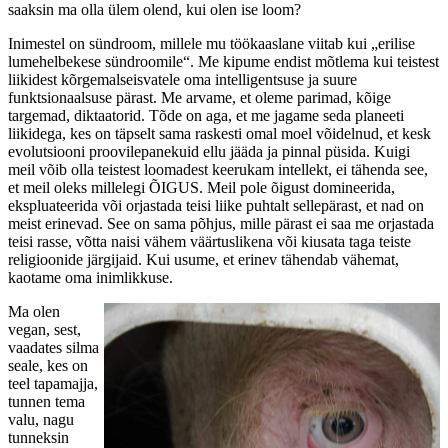
saaksin ma olla ülem olend, kui olen ise loom?
Inimestel on sündroom, millele mu töökaaslane viitab kui „erilise
lumehelbekese sündroomile“. Me kipume endist mõtlema kui teistest
liikidest kõrgemalseisvatele oma intelligentsuse ja suure
funktsionaalsuse pärast. Me arvame, et oleme parimad, kõige
targemad, diktaatorid. Tõde on aga, et me jagame seda planeeti
liikidega, kes on täpselt sama raskesti omal moel võidelnud, et kesk
evolutsiooni proovilepanekuid ellu jääda ja pinnal püsida. Kuigi
meil võib olla teistest loomadest keerukam intellekt, ei tähenda see,
et meil oleks millelegi ÕIGUS. Meil pole õigust domineerida,
ekspluateerida või orjastada teisi liike puhtalt sellepärast, et nad on
meist erinevad. See on sama põhjus, mille pärast ei saa me orjastada
teisi rasse, võtta naisi vähem väärtuslikena või kiusata taga teiste
religioonide järgijaid. Kui usume, et erinev tähendab vähemat,
kaotame oma inimlikkuse.
Ma olen
vegan, sest,
vaadates silma
seale, kes on
teel tapamajja,
tunnen tema
valu, nagu
tunneksin