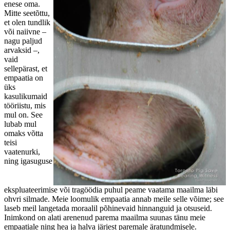
enese oma.
Mitte seetõttu,
et olen tundlik
või naiivne –
nagu paljud
arvaksid –,
vaid
sellepärast, et
empaatia on
üks
kasulikumaid
tööriistu, mis
mul on. See
lubab mul
omaks võtta
teisi
vaatenurki,
ning igasuguse
ekspluateerimise või tragöödia puhul peame vaatama maailma läbi
ohvri silmade. Meie loomulik empaatia annab meile selle võime; see
laseb meil langetada moraalil põhinevaid hinnanguid ja otsuseid.
Inimkond on alati arenenud parema maailma suunas tänu meie
empaatiale ning hea ja halva järjest paremale äratundmisele.