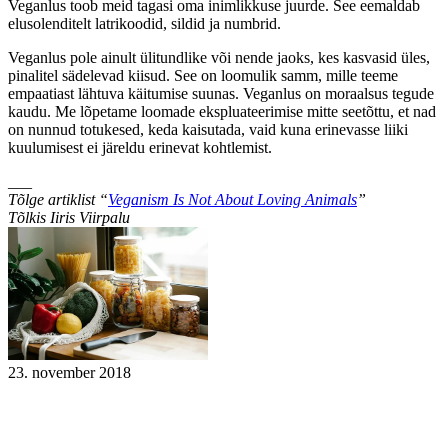
Veganlus toob meid tagasi oma inimlikkuse juurde. See eemaldab
elusolenditelt latrikoodid, sildid ja numbrid.
Veganlus pole ainult ülitundlike või nende jaoks, kes kasvasid üles,
pinalitel sädelevad kiisud. See on loomulik samm, mille teeme
empaatiast lähtuva käitumise suunas. Veganlus on moraalsus tegude
kaudu. Me lõpetame loomade ekspluateerimise mitte seetõttu, et nad
on nunnud totukesed, keda kaisutada, vaid kuna erinevasse liiki
kuulumisest ei järeldu erinevat kohtlemist.
___
Tõlge artiklist “
Veganism Is Not About Loving Animals
”
Tõlkis Iiris Viirpalu
23. november 2018