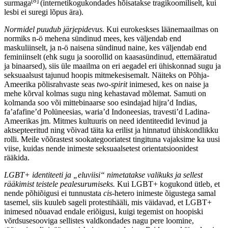
[8]
surmaga
(internetikogukondades hõisatakse tragikoomiliselt, kui
lesbi ei suregi lõpus ära).
Normidel puudub järjepidevus.
Kui eurokeskses läänemaailmas on
normiks n-ö mehena sündinud mees, kes väljendab end
maskuliinselt, ja n-ö naisena sündinud naine, kes väljendab end
feminiinselt (ehk sugu ja soorollid on kaasasündinud, ettemääratud
ja binaarsed), siis üle maailma on eri aegadel eri ühiskonnad sugu ja
seksuaalsust tajunud hoopis mitmekesisemalt. Näiteks on Põhja-
Ameerika põlisrahvaste seas
two-spirit
inimesed, kes on naise ja
mehe kõrval kolmas sugu ning kehastavad mõlemat. Samuti on
kolmanda soo või mittebinaarse soo esindajad hijra’d Indias,
fa’afafine’d Polüneesias, waria’d Indoneesias, travesti’d Ladina-
Ameerikas jm. Mitmes kultuuris on need identiteedid levinud ja
aktsepteeritud ning võivad täita ka erilist ja hinnatud ühiskondlikku
rolli. Meile võõrastest sookategooriatest tingituna vajaksime ka uusi
viise, kuidas nende inimeste seksuaalsetest orientatsioonidest
rääkida.
LGBT+ identiteeti ja „eluviisi“ nimetatakse valikuks ja sellest
rääkimist teistele pealesurumiseks.
Kui LGBT+ kogukond ütleb, et
nende põhiõigusi ei tunnustata
cis
-hetero inimeste õigustega samal
tasemel, siis kuuleb sageli protestihääli, mis väidavad, et LGBT+
inimesed nõuavad endale eriõigusi, kuigi tegemist on hoopiski
võrdsusesooviga sellistes valdkondades nagu pere loomine,