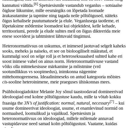
[6]
kannatusi vältida.
Spetsiesismile vastandub veganlus – sotsiaalse
õigluse liikumine, mille eesmärgiks on lõpetada loomade
ärakasutamine ja tapmine ning tagada neile põhiõigused, näiteks
õigus kehalisele puutumatusele ja elule. Veganlusega taotleme, et
lõpetaksime mõtlemise loomadest kui objektidest, kelle kehade,
territooriumi, perede ja elude suhtes meil on õigus dikteerida meie
enese soovidest ja tahtmistest lähtuvaid tingimusi.
Heteronormatiivsus on uskumus, et inimesed jaotuvad selgelt kaheks
sooks, meheks ja naiseks, et see on bioloogiliselt määratud, et
kummalgi sool on selge roll ja et heteroseksuaalsed suhted kahe eri
soost inimese vahel on ainus norm. Heteronormatiivsuse vastand
võiks olla mitmekesisuse märkamine ja mõistmine (vrd
sootundlikkus vs soopimedus), inimkonna nägemine
mittehomogeensena. Ideaalinimeseks on antud kategooria mõistes
cis
-sooline heteroinimene, meie praeguses ühiskonnas mees.
Psühholoogiadoktor Melanie Joy sõnul taastoodavad domineerivad
ideoloogiad end kolme põhiõigustuse kaudu, mille ta võtab kokku
[7]
fraasiga the
3N’s of justification: normal, natural, necessary
– kui
usume domineerivat ideoloogiat, usume, et enamlevinud normid on
normaalsed, loomulikud ja vajalikud. Spetsiesism ja
heteronormatiivsus on ideoloogiad, millele mõlemale annavad
vastupidavuse need samad kolm põhiõigustust. Vaatame, kuidas