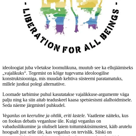
ideoloogiat juba võetakse loomulikuna, muutub see ka ellujäämiseks
„vajalikuks“. Tegemist on kõige tugevama ideoloogilise
konstruktsiooniga, mis muudab kehtiva süsteemi paratamatuks,
millele justkui polegi alternatiive.
Loomade tarbimise puhul kasutatakse vajalikkuse-argumente väga
palju ning ka siin aitab teaduskeel kaasa spetsiesismi alalhoidmisele.
Seda näeme järgmistel puhkudel.
Veganlus on keeruline ja ohtlik, eriti lastele.
Vaatleme näiteks, kus
on fookus debatis veganluse üle. Kuigi veganlus on
vabadusliikumine ja oluliselt laiem toitumisküsimustest, käib arutelu
hoogsalt just selle üle, kas veganlus on tervislik. Siiski on