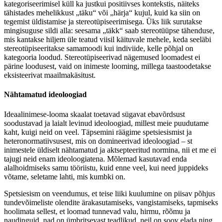
kategoriseerimisel küll ka justkui positiivses kontekstis, näiteks
tähistades mehelikkust „täku“ või „härja“ kujul, kuid ka siin on
tegemist üldistamise ja stereotüpiseerimisega. Üks liik surutakse
mingisuguse sildi alla: seesama „täkk“ saab stereotüüpse tähenduse,
mis kantakse hiljem üle teatud viisil käituvale mehele, keda seeläbi
stereotüpiseeritakse samamoodi kui indiviide, kelle põhjal on
kategooria loodud. Stereotüpiseerivad nägemused loomadest ei
pärine loodusest, vaid on inimeste looming, millega taastoodetakse
eksisteerivat maailmakäsitust.
Nähtamatud ideoloogiad
Ideaalinimese-looma skaalat toetavad sügavat ebavõrdsust
soodustavad ja laialt levinud ideoloogiad, millest meie puudutame
kaht, kuigi neid on veel. Täpsemini räägime spetsiesismist ja
heteronormatiivsusest, mis on domineerivad ideoloogiad – st
inimestele üldiselt nähtamatud ja aktsepteeritud normina, nii et me ei
tajugi neid enam ideoloogiatena. Mõlemad kasutavad enda
alalhoidmiseks samu tööriistu, kuid enne veel, kui need juppideks
võtame, seletame lahti, mis kumbki on.
Spetsiesism on veendumus, et teise liiki kuulumine on piisav põhjus
tundevõimeliste olendite ärakasutamiseks, vangistamiseks, tapmiseks
hoolimata sellest, et loomad tunnevad valu, hirmu, rõõmu ja
naudinguid, nad on ümbritsevast teadlikud, neil on soov elada ning