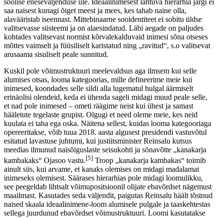
soolise eneseväljenduse üle. Ideaalinimesest lähtuva hierarhia järgi ei
saa naisest kunagi õiget meest ja mees, kes tahab naine olla,
alavääristab iseennast. Mittebinaarne sooidentiteet ei sobitu üldse
valitsevasse süsteemi ja on alaesindatud. Läbi aegade on paljudes
kohtades valitsevast normist kõrvalekalduvaid inimesi sõna otseses
mõttes vaimselt ja füüsiliselt karistatud ning „ravitud“, s.o valitsevat
arusaama sisuliselt peale sunnitud.
Kuskil pole võimustruktuuri meelevaldsus aga ilmsem kui selle
alumises otsas, looma kategoorias, mille defineerime meie kui
inimesed, koondades selle sildi alla lugematul hulgal äärmiselt
erinäolisi olendeid, keda ei ühenda sageli midagi muud peale selle,
et nad pole inimesed – ometi räägime neist kui ühest ja samast
hääletute tegelaste grupist. Olgugi et need oleme meie, kes neid
kuulata ei taha ega oska. Näitena sellest, kuidas looma kategooriaga
opereeritakse, võib tuua 2018. aasta algusest presidendi vastuvõtul
esitatud lavastuse juhtumi, kui justiitsminister Reinsalu kutsus
meedias ilmunud naisõiguslaste seisukohti ja sõnavõtte „kanakarja
[5]
kambakaks“ Ojasoo vastu.
Troop „kanakarja kambakas“ toimib
ainult siis, kui arvame, et kanaks olemises on midagi madalamat
inimeseks olemisest. Säärases hierarhias pole midagi loomulikku,
see peegeldab lihtsalt võimupositsioonil olijate ebavõrdset nägemust
maailmast. Kasutades seda väljendit, paigutas Reinsalu häält tõstnud
naised skaala ideaalinimene-loom alumisele pulgale ja taaskehtestas
sellega juurdunud ebavõrdset võimustruktuuri. Loomi kasutatakse