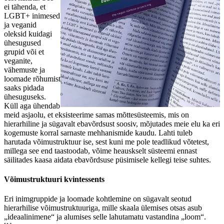
ei tähenda, et
LGBT+ inimesed
ja veganid
oleksid kuidagi
ühesugused
grupid või et
veganite,
vähemuste ja
loomade rõhumist
saaks pidada
ühesuguseks.
Küll aga ühendab
meid asjaolu, et eksisteerime samas mõttesüsteemis, mis on
hierarhiline ja sügavalt ebavõrdsust soosiv, mõjutades meie elu ka eri
kogemuste korral sarnaste mehhanismide kaudu. Lahti tuleb
harutada võimustruktuur ise, sest kuni me pole teadlikud võtetest,
millega see end taastoodab, võime heauskselt süsteemi ennast
säilitades kaasa aidata ebavõrdsuse püsimisele kellegi teise suhtes.
Võimustruktuuri kvintessents
Eri inimgruppide ja loomade kohtlemine on sügavalt seotud
hierarhilise võimustruktuuriga, mille skaala ülemises otsas asub
„ideaalinimene“ ja alumises selle lahutamatu vastandina „loom“.