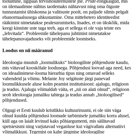
töötamine, ligipääs tervishoiuteenustele jne.
Pride
-rongkäigud, mis
on ülemaailmne nähtus taotlemaks nähtavust ning oma õiguste
tunnustamist ühiskonna ja valitsuste poolt, on paljude silmis pelgalt
ebanormaalsusega uhkustamine. Oma mittehetero identiteedist
rääkimist nimetatakse pealesurumiseks, lisades, et on ükskõik, mida
keegi kinniste uste taga teeb, aga et sellega ei ole vaja teiste ees
„lehvitada“. Probleemile tähelepanu juhtimist nimetatakse
tähelepanuvajaduseks või probleemide loomiseks.
Loodus on nii määranud
Ideoloogia muutub „loomulikuks“ bioloogiliste põhjenduste kaudu,
mis viitavad kooskõlale loodusega. Põhjendusi loovad aga need, kes
on ideaalinimese-looma hierarhia tipus ning omavad selleks
vahendeid ja võimu. Melanie Joy selgituste järgi panevad
loomulikkusele aluse kolm peamist institutsiooni: ajalugu, religioon
ja teadus. Ajalugu võimaldab väita, et „nii on alati olnud“, religioon
seob ideoloogia jumaliku tahtega ja teadus annab „bioloogilised“
põhjendused.
Olgugi et Eesti kuulub kristlikku kultuuriruumi, ei ole siin väga
olnud kuulda põhjendusi loomade tarbimisele jumaliku korra alusel,
küll aga on laialt levinud kaks põhiargumenti, mis säilitavad
spetsiesismi ning varjutavad veganluse kui vägivallatu alternatiivi
võimalikkust. Tegemist on kahe järgmise ideoloogilise