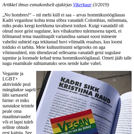
Artikkel ilmus esmakordselt ajakirjas
Vikerkaar
(3/2019)
„No hombres!“ – nii mehi küll ei saa – arvas hommikusöögilauas
Kadri veganluse kohta tema sõbra vanatädi Colombias, mõistmata,
miks peaks keegi keelduma tavalisest toidust. Kuigi vanatädil oli
olnud noor geist sugulane, kes vihakuriteo tulemusena tapeti, ei
hõlmanud tema maailmapilt variandina samast soost inimeste
vahelisi suhteid ega tekitanud huvi võimalik reaalsus, kus loomi
toiduks ei tarbita. Meie kultuuriruumi selgrooks on aga
võimusuhted, mis ühendavad sellesama vanatädi geist sugulase
tapmise ja loomade kehad tema hommikusöögilaual. Ometi jääb talle
nagu enamikule nähtamatuks seos nende kahe vahel.
Veganite ja
LGBT+
aktivistide peal
mängitakse sageli
läbi sarnaseid
hirme: et miks
surutakse teistele
peale oma
maailmavaadet
või et lapsi tuleb
selliste ohtude
eest kaitsta. See