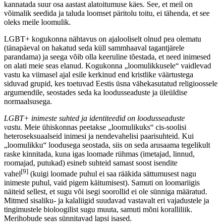
kannatada suur osa aastast alatoitumuse käes. See, et meil on
võimalik seedida ja taluda loomset päritolu toitu, ei tähenda, et see
oleks meile loomulik.
LGBT+ kogukonna nähtavus on ajalooliselt olnud pea olematu
(tänapäeval on hakatud seda küll sammhaaval tagantjärele
parandama) ja seega võib olla keeruline tõestada, et need inimesed
on alati meie seas elanud. Kogukonna „loomulikkusele“ vaidlevad
vastu ka viimasel ajal esile kerkinud end kristlike väärtustega
siduvad grupid, kes toetuvad Eestis üsna vähekasutatud religioossele
argumendile, seostades seda ka loodusseaduste ja üleüldise
normaalsusega.
LGBT+ inimeste suhted ja identiteedid on loodusseaduste
vastu.
Meie ühiskonnas peetakse „loomulikuks“ cis-soolisi
heteroseksuaalseid inimesi ja nendevahelisi paarisuhteid. Kui
„loomulikku“ loodusega seostada, siis on seda arusaama tegelikult
raske kinnitada, kuna igas loomade rühmas (imetajad, linnud,
roomajad, putukad) esineb suhteid samast soost isendite
[9]
vahel
(kuigi loomade puhul ei saa rääkida sättumusest nagu
inimeste puhul, vaid pigem käitumisest). Samuti on loomariigis
näiteid sellest, et sugu või isegi soorollid ei ole sünniga määratud.
Mitmed sisaliku- ja kalaliigid suudavad vastavalt eri vajadustele ja
tingimustele bioloogilist sugu muuta, samuti mõni koralliliik.
Merihobude seas sünnitavad lapsi isased.