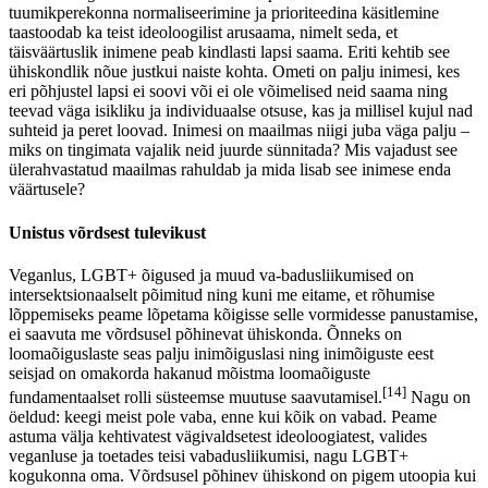
tuumikperekonna normaliseerimine ja prioriteedina käsitlemine
taastoodab ka teist ideoloogilist arusaama, nimelt seda, et
täisväärtuslik inimene peab kindlasti lapsi saama. Eriti kehtib see
ühiskondlik nõue justkui naiste kohta. Ometi on palju inimesi, kes
eri põhjustel lapsi ei soovi või ei ole võimelised neid saama ning
teevad väga isikliku ja individuaalse otsuse, kas ja millisel kujul nad
suhteid ja peret loovad. Inimesi on maailmas niigi juba väga palju –
miks on tingimata vajalik neid juurde sünnitada? Mis vajadust see
ülerahvastatud maailmas rahuldab ja mida lisab see inimese enda
väärtusele?
Unistus võrdsest tulevikust
Veganlus, LGBT+ õigused ja muud va-badusliikumised on
intersektsionaalselt põimitud ning kuni me eitame, et rõhumise
lõppemiseks peame lõpetama kõigisse selle vormidesse panustamise,
ei saavuta me võrdsusel põhinevat ühiskonda. Õnneks on
loomaõiguslaste seas palju inimõiguslasi ning inimõiguste eest
seisjad on omakorda hakanud mõistma loomaõiguste
[14]
fundamentaalset rolli süsteemse muutuse saavutamisel.
Nagu on
öeldud: keegi meist pole vaba, enne kui kõik on vabad. Peame
astuma välja kehtivatest vägivaldsetest ideoloogiatest, valides
veganluse ja toetades teisi vabadusliikumisi, nagu LGBT+
kogukonna oma. Võrdsusel põhinev ühiskond on pigem utoopia kui