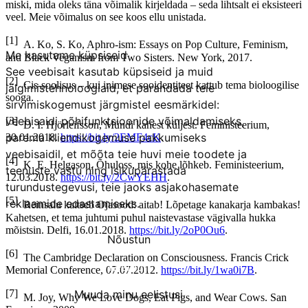
miski, mida oleks täna võimalik kirjeldada – seda lihtsalt ei eksisteeri
veel. Meie võimalus on see koos ellu unistada.
[1]
A. Ko, S. Ko, Aphro-ism: Essays on Pop Culture, Feminism,
Me kasutame küpsiseid
and Black Veganism from Two Sisters. New York, 2017.
See veebisait kasutab küpsiseid ja muid
[2]
Cis-soolisus – kui inimese sooidentiteet kattub tema bioloogilise
jälgimistehnoloogiaid, et parandada teie
sooga.
sirvimiskogemust järgmistel eesmärkidel:
veebisaidi põhifunktsioonide võimaldamiseks
,
[3]
D. I. Hjörleifsson, Mündi kahest küljest. Feministeerium,
parema kliendikogemuse pakkumiseks
30.01.2018.
https://bit.ly/2EMF4cK
.
veebisaidil
,
et mõõta teie huvi meie toodete ja
[4]
K. E. Helgason, Õhuloss, mis kohe lõhkeb. Feministeerium,
teenuste vastu ning isikupärastada
12.03.2018.
https://bit.ly/2CwYEHH
.
turundustegevusi
,
teie jaoks asjakohasemate
[5]
reklaamide edastamiseks
.
Reinsalu kaitseb Ojasood: aitab! Lõpetage kanakarja kambakas!
Kahetsen, et tema juhtumi puhul naistevastase vägivalla hukka
mõistsin. Delfi, 16.01.2018.
https://bit.ly/2oP0Ou6
.
Nõustun
[6]
The Cambridge Declaration on Consciousness. Francis Crick
Keeldun
Memorial Conference, 07.07.2012.
https://bit.ly/1wa0i7B
.
Muuda minu eelistusi
[7]
M. Joy, Why We Love Dogs, Eat Pigs, and Wear Cows. San