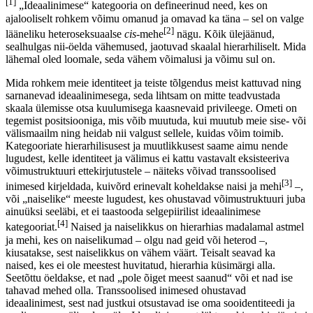
[1]
„Ideaalinimese“ kategooria on defineerinud need, kes on
ajalooliselt rohkem võimu omanud ja omavad ka täna – sel on valge
[2]
lääneliku heteroseksuaalse
cis
-mehe
nägu. Kõik ülejäänud,
sealhulgas nii-öelda vähemused, jaotuvad skaalal hierarhiliselt. Mida
lähemal oled loomale, seda vähem võimalusi ja võimu sul on.
Mida rohkem meie identiteet ja teiste tõlgendus meist kattuvad ning
sarnanevad ideaalinimesega, seda lihtsam on mitte teadvustada
skaala ülemisse otsa kuulumisega kaasnevaid privileege. Ometi on
tegemist positsiooniga, mis võib muutuda, kui muutub meie sise- või
välismaailm ning heidab nii valgust sellele, kuidas võim toimib.
Kategooriate hierarhilisusest ja muutlikkusest saame aimu nende
lugudest, kelle identiteet ja välimus ei kattu vastavalt eksisteeriva
võimustruktuuri ettekirjutustele – näiteks võivad transsoolised
[3]
inimesed kirjeldada, kuivõrd erinevalt koheldakse naisi ja mehi
–,
või „naiselike“ meeste lugudest, kes ohustavad võimustruktuuri juba
ainuüksi seeläbi, et ei taastooda selgepiirilist ideaalinimese
[4]
kategooriat.
Naised ja naiselikkus on hierarhias madalamal astmel
ja mehi, kes on naiselikumad – olgu nad geid või heterod –,
kiusatakse, sest naiselikkus on vähem väärt. Teisalt seavad ka
naised, kes ei ole meestest huvitatud, hierarhia küsimärgi alla.
Seetõttu öeldakse, et nad „pole õiget meest saanud“ või et nad ise
tahavad mehed olla. Transsoolised inimesed ohustavad
ideaalinimest, sest nad justkui otsustavad ise oma sooidentiteedi ja