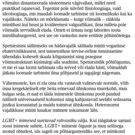
võimalus distantseeruda süsteemsest vägivallast, millel need
praktikad rajanevad. Tegemist pole niivõrd füsioloogiaga, vaid
ideoloogiaga, mis muudab loomade tarbimise nii loomulikuks kui ka
vajalikuks. Näiteks on mõeldamatu – kuigi võimalik – rääkida
inimlihast kui heast ja kvaliteetsest valguallikast, ilma milleta pole
võimalik tervislikult elada. Ometi ei üritata isegi laborites toota
inimlihaburgereid, sest see on vastuolus meie eetiliste põhimõtetega.
Spetsiesismi säilimiseks on hädavajalik säilitada müüti veganluse
ebatervislikkusest, sest taimetoitluse tervise-eeliste tunnistamine
tähendaks koheselt skaala kõigutamist ning praeguse
võimustruktuuri küsimärgi alla seadmist. Spetsiesistlik põhiõigustus,
et me ei saa loomi tarbimata olla terved või elada hästi, võimaldab
jätkata loomade tarbimist ilma põhjuseid ja tagajärgi nägemata.
Vähemustele, kes ei ela oma elu vastavalt valitsevale normile, võib
üsna kergekäeliselt ette heita erinevaid ühiskonna murekohti, muu
hulgas seda, et nad ei täida inimestele ühiskonna poolt pandud
näiliselt universaalseid kohustusi ning kahjustavad seeläbi sedasama
justkui korrastatud ja muidu toimivat ühiskonda. Heteronormi
vajalikkuse müüti luuakse mitmete uskumuste läbi.
LGBT+ inimesed suretavad rahvastiku välja.
Kui räägitakse samast
soost inimeste suhete, LGBT+ inimeste õiguste ja muu sellisega
seotud ohtudest, siis sageli on põhiargumendiks see, et inimkond