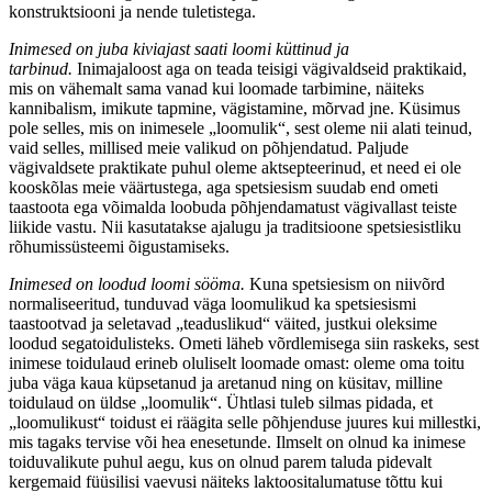
konstruktsiooni ja nende tuletistega.
Inimesed on juba kiviajast saati loomi küttinud ja
tarbinud.
Inimajaloost aga on teada teisigi vägivaldseid praktikaid,
mis on vähemalt sama vanad kui loomade tarbimine, näiteks
kannibalism, imikute tapmine, vägistamine, mõrvad jne. Küsimus
pole selles, mis on inimesele „loomulik“, sest oleme nii alati teinud,
vaid selles, millised meie valikud on põhjendatud. Paljude
vägivaldsete praktikate puhul oleme aktsepteerinud, et need ei ole
kooskõlas meie väärtustega, aga spetsiesism suudab end ometi
taastoota ega võimalda loobuda põhjendamatust vägivallast teiste
liikide vastu. Nii kasutatakse ajalugu ja traditsioone spetsiesistliku
rõhumissüsteemi õigustamiseks.
Inimesed on loodud loomi sööma.
Kuna spetsiesism on niivõrd
normaliseeritud, tunduvad väga loomulikud ka spetsiesismi
taastootvad ja seletavad „teaduslikud“ väited, justkui oleksime
loodud segatoidulisteks. Ometi läheb võrdlemisega siin raskeks, sest
inimese toidulaud erineb oluliselt loomade omast: oleme oma toitu
juba väga kaua küpsetanud ja aretanud ning on küsitav, milline
toidulaud on üldse „loomulik“. Ühtlasi tuleb silmas pidada, et
„loomulikust“ toidust ei räägita selle põhjenduse juures kui millestki,
mis tagaks tervise või hea enesetunde. Ilmselt on olnud ka inimese
toiduvalikute puhul aegu, kus on olnud parem taluda pidevalt
kergemaid füüsilisi vaevusi näiteks laktoositalumatuse tõttu kui