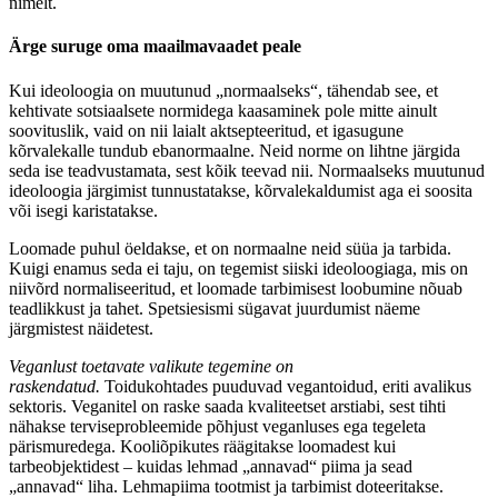
nimelt.
Ärge suruge oma maailmavaadet peale
Kui ideoloogia on muutunud „normaalseks“, tähendab see, et
kehtivate sotsiaalsete normidega kaasaminek pole mitte ainult
soovituslik, vaid on nii laialt aktsepteeritud, et igasugune
kõrvalekalle tundub ebanormaalne. Neid norme on lihtne järgida
seda ise teadvustamata, sest kõik teevad nii. Normaalseks muutunud
ideoloogia järgimist tunnustatakse, kõrvalekaldumist aga ei soosita
või isegi karistatakse.
Loomade puhul öeldakse, et on normaalne neid süüa ja tarbida.
Kuigi enamus seda ei taju, on tegemist siiski ideoloogiaga, mis on
niivõrd normaliseeritud, et loomade tarbimisest loobumine nõuab
teadlikkust ja tahet. Spetsiesismi sügavat juurdumist näeme
järgmistest näidetest.
Veganlust toetavate valikute tegemine on
raskendatud.
Toidukohtades puuduvad vegantoidud, eriti avalikus
sektoris. Veganitel on raske saada kvaliteetset arstiabi, sest tihti
nähakse terviseprobleemide põhjust veganluses ega tegeleta
pärismuredega. Kooliõpikutes räägitakse loomadest kui
tarbeobjektidest – kuidas lehmad „annavad“ piima ja sead
„annavad“ liha. Lehmapiima tootmist ja tarbimist doteeritakse.