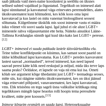
saab jätkuda vaid mees-naine kooslustest ja seetõttu on üksnes
sellised suhted vajalikud ja õigustatud. Tegelikult on inimesed alati
lapsi sünnitanud ja kasvatanud väga erinevates peremudelites, alates
üksikvanematest kuni hõimudeni, kes kõik koos oma lapsi
kasvatavad ja kus lastel on mitu vanemat bioloogilisest seosest
sõltumata. Külgetõmme ükskõik mis soost inimeste vastu ei määra
isiku võimet või soovi saada lapsi. Igal juhul ei ole alust LGBT+
inimestele rahva väljasuretamist ette heita. Näiteks ainuüksi Lääne-
Tallinna Keskhaiglas sünnib igal kuul üks-kaks last LGBT+ peresse.
[12]
LGBT+ inimesed ei suuda pakkuda lastele täisväärtuslikku elu.
Teine tuline konfliktipunkt on küsimus, kas samast soost paarid on
üldse kõlbulikud lapsi kasvatama. Kas LGBT+ peredes kasvavatest
lastest saavad „normaalsed“, terved inimesed, kas need lapsed
saavad perest kätte kõik need eeskujud ja mõjud, mida üks terve laps
saama peaks? Öeldakse, et lapsele on vaja nii ema kui isa. Ometi
kõlab see argument kõige tihedamini just LGBT+ teemadega seoses,
mitte siis, kui räägime näiteks üksikvanematest, kes on üksi jäänud
väga erinevatel põhjustel, vanavanematest, kes lapsi kasvatavad,
vms. Ehk teisisõnu on tegu sageli üsna valikulise kriitikaga ning
tegelikkuses mängib lapse heaolus rolli hoopis tema peresuhete
[13]
kvaliteet, mitte pere koosseis.
Inimese kõrgeim eesmärk on saada lapsi.
Heteroseksuaalse