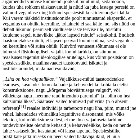
argumendid viimase kümnendi jooksul muutunud, sedamööda,
kuidas üha rohkem täiskasvanuid ja nüüd ka juba lastega peresid on
valinud veganluse ning löönud spetsiesistlikust ideoloogiast lahku.
Kui varem rääkisid institutsioonide poolt tunnustatud eksperdid, et
veganlus on ohtlik, keeruline, toitaineid ei saa kätte jne, siis nüüd on
debatt liikunud peamiselt vaidlusele laste tervise üle, mistõttu
kuuleme sageli tuttavlikke „jätke lapsed rahule“ seisukohti. Endiselt
taastoodetakse müüti, et lapsed peavad loomi sööma, sest veganlus
on keeruline või suisa ohtlik. Kuivõrd vanusest sõltumata ei ole
inimestel füsioloogiliselt vajalik loomi tarbida, on siinpuhul
reaalsuses tegemist ideoloogilise aruteluga, kus võimupositsioon on
spetsiesistlikku maailmavaadet taastootvatel isikutel ja
institutsioonidel, mida nad esindavad,
„Liha on hea valguallikas.“
Vajalikkuse-müüti taastoodetakse
teaduses, kasutades loomakehade ja kehavedelike kohta keelelisi
konstruktsioone, nagu „kõrgema bioväärtusega valgud“, või
väidetega nagu „heemne raud imendub paremini“ ja „piim on hea
kaltsiumiallikas“. Säärased väited toimivad puhvrina (n-ö absent
[11]
referent)
reaalse indiviidi ja tarbetoote nagu liha, piim, munad jne
vahel, lahendades võimaliku kognitiivse dissonantsi, mis võiks
tekkida, kui mõtleksime sellest, et me ilma vajaduseta tarbime
tundevõimeliste olendite kehasid ja kehavedelikke, keda on nende
tahte vastaselt ära kasutatud või lausa tapetud. Spetsiesistlike
praktikate jätkumiseks on need väited hädavajalikud, et luua