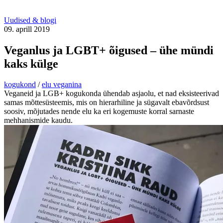
Uudised & blogi
09. aprill 2019
Veganlus ja LGBT+ õigused – ühe mündi
kaks külge
kogukond
/
elu veganina
Veganeid ja LGB+ kogukonda ühendab asjaolu, et nad eksisteerivad
samas mõttesüsteemis, mis on hierarhiline ja sügavalt ebavõrdsust
soosiv, mõjutades nende elu ka eri kogemuste korral sarnaste
mehhanismide kaudu.