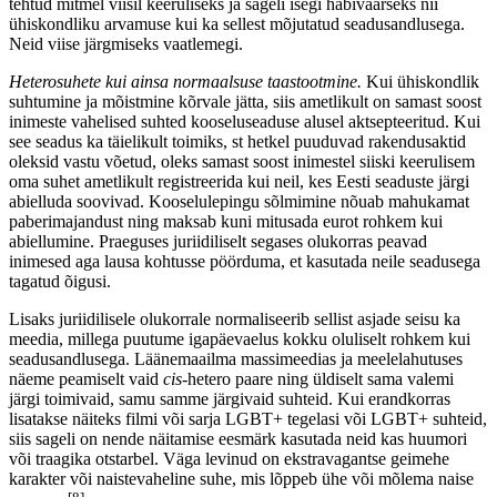
tehtud mitmel viisil keeruliseks ja sageli isegi häbiväärseks nii
ühiskondliku arvamuse kui ka sellest mõjutatud seadusandlusega.
Neid viise järgmiseks vaatlemegi.
Heterosuhete kui ainsa normaalsuse taastootmine.
Kui ühiskondlik
suhtumine ja mõistmine kõrvale jätta, siis ametlikult on samast soost
inimeste vahelised suhted kooseluseaduse alusel aktsepteeritud. Kui
see seadus ka täielikult toimiks, st hetkel puuduvad rakendusaktid
oleksid vastu võetud, oleks samast soost inimestel siiski keerulisem
oma suhet ametlikult registreerida kui neil, kes Eesti seaduste järgi
abielluda soovivad. Kooselulepingu sõlmimine nõuab mahukamat
paberimajandust ning maksab kuni mitusada eurot rohkem kui
abiellumine. Praeguses juriidiliselt segases olukorras peavad
inimesed aga lausa kohtusse pöörduma, et kasutada neile seadusega
tagatud õigusi.
Lisaks juriidilisele olukorrale normaliseerib sellist asjade seisu ka
meedia, millega puutume igapäevaelus kokku oluliselt rohkem kui
seadusandlusega. Läänemaailma massimeedias ja meelelahutuses
näeme peamiselt vaid
cis
-hetero paare ning üldiselt sama valemi
järgi toimivaid, samu samme järgivaid suhteid. Kui erandkorras
lisatakse näiteks filmi või sarja LGBT+ tegelasi või LGBT+ suhteid,
siis sageli on nende näitamise eesmärk kasutada neid kas huumori
või traagika otstarbel. Väga levinud on ekstravagantse geimehe
karakter või naistevaheline suhe, mis lõppeb ühe või mõlema naise