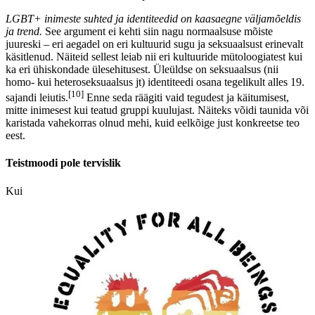
LGBT+ inimeste suhted ja identiteedid on kaasaegne väljamõeldis
ja trend.
See argument ei kehti siin nagu normaalsuse mõiste
juureski – eri aegadel on eri kultuurid sugu ja seksuaalsust erinevalt
käsitlenud. Näiteid sellest leiab nii eri kultuuride mütoloogiatest kui
ka eri ühiskondade ülesehitusest. Üleüldse on seksuaalsus (nii
homo- kui heteroseksuaalsus jt) identiteedi osana tegelikult alles 19.
[10]
sajandi leiutis.
Enne seda räägiti vaid tegudest ja käitumisest,
mitte inimesest kui teatud gruppi kuulujast. Näiteks võidi taunida või
karistada vahekorras olnud mehi, kuid eelkõige just konkreetse teo
eest.
Teistmoodi pole tervislik
Kui