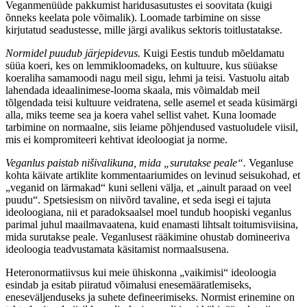
Veganmenüüde pakkumist haridusasutustes ei soovitata (kuigi
õnneks keelata pole võimalik). Loomade tarbimine on sisse
kirjutatud seadustesse, mille järgi avalikus sektoris toitlustatakse.
Normidel puudub järjepidevus.
Kuigi Eestis tundub mõeldamatu
süüa koeri, kes on lemmikloomadeks, on kultuure, kus süüakse
koeraliha samamoodi nagu meil sigu, lehmi ja teisi. Vastuolu aitab
lahendada ideaalinimese-looma skaala, mis võimaldab meil
tõlgendada teisi kultuure veidratena, selle asemel et seada küsimärgi
alla, miks teeme sea ja koera vahel sellist vahet. Kuna loomade
tarbimine on normaalne, siis leiame põhjendused vastuoludele viisil,
mis ei kompromiteeri kehtivat ideoloogiat ja norme.
Veganlus paistab nišivalikuna, mida „surutakse peale“.
Veganluse
kohta käivate artiklite kommentaariumides on levinud seisukohad, et
„veganid on lärmakad“ kuni selleni välja, et „ainult paraad on veel
puudu“. Spetsiesism on niivõrd tavaline, et seda isegi ei tajuta
ideoloogiana, nii et paradoksaalsel moel tundub hoopiski veganlus
parimal juhul maailmavaatena, kuid enamasti lihtsalt toitumisviisina,
mida surutakse peale. Veganlusest rääkimine ohustab domineeriva
ideoloogia teadvustamata käsitamist normaalsusena.
Heteronormatiivsus kui meie ühiskonna „vaikimisi“ ideoloogia
esindab ja esitab piiratud võimalusi enesemääratlemiseks,
eneseväljenduseks ja suhete defineerimiseks. Normist erinemine on