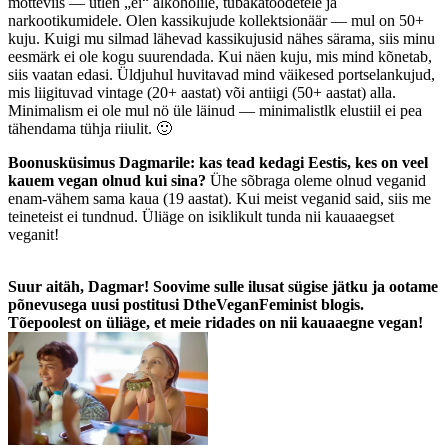
mõtteviis — ütlen „ei“ alkoholile, tubakatoodetele ja
narkootikumidele. Olen kassikujude kollektsionäär — mul on 50+
kuju. Kuigi mu silmad lähevad kassikujusid nähes särama, siis minu
eesmärk ei ole kogu suurendada. Kui näen kuju, mis mind kõnetab,
siis vaatan edasi. Üldjuhul huvitavad mind väikesed portselankujud,
mis liigituvad vintage (20+ aastat) või antiigi (50+ aastat) alla.
Minimalism ei ole mul nö üle läinud — minimalistlk elustiil ei pea
tähendama tühja riiulit. 🙂
Boonusküsimus Dagmarile: kas tead kedagi Eestis, kes on veel
kauem vegan olnud kui sina?
Ühe sõbraga oleme olnud veganid
enam-vähem sama kaua (19 aastat). Kui meist veganid said, siis me
teineteist ei tundnud. Üliäge on isiklikult tunda nii kauaaegset
veganit!
Suur aitäh, Dagmar! Soovime sulle ilusat sügise jätku ja ootame
põnevusega uusi postitusi DtheVeganFeminist blogis.
Tõepoolest on üliäge, et meie ridades on nii kauaaegne vegan!