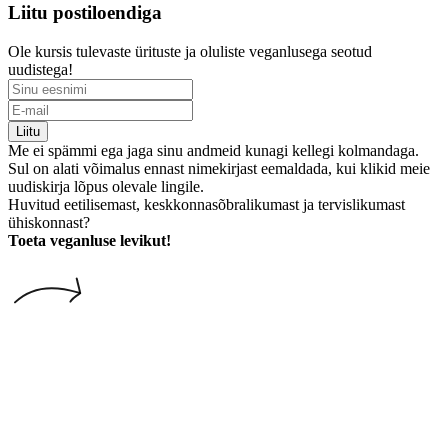
Liitu postiloendiga
Ole kursis tulevaste ürituste ja oluliste veganlusega seotud
uudistega!
Liitu
Me ei spämmi ega jaga sinu andmeid kunagi kellegi kolmandaga.
Sul on alati võimalus ennast nimekirjast eemaldada, kui klikid meie
uudiskirja lõpus olevale lingile.
Huvitud eetilisemast, keskkonnasõbralikumast ja tervislikumast
ühiskonnast?
Toeta veganluse levikut!