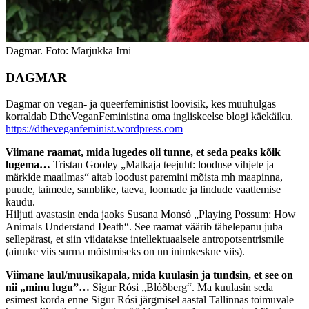
Dagmar. Foto: Marjukka Irni
DAGMAR
Dagmar on vegan- ja queerfeministist loovisik, kes muuhulgas
korraldab DtheVeganFeministina oma ingliskeelse blogi käekäiku.
https://dtheveganfeminist.wordpress.com
Viimane raamat, mida lugedes oli tunne, et seda peaks kõik
lugema…
Tristan Gooley „Matkaja teejuht: looduse vihjete ja
märkide maailmas“ aitab loodust paremini mõista mh maapinna,
puude, taimede, samblike, taeva, loomade ja lindude vaatlemise
kaudu.
Hiljuti avastasin enda jaoks Susana Monsó „Playing Possum: How
Animals Understand Death“. See raamat väärib tähelepanu juba
sellepärast, et siin viidatakse intellektuaalsele antropotsentrismile
(ainuke viis surma mõistmiseks on nn inimkeskne viis).
Viimane laul/muusikapala, mida kuulasin ja tundsin, et see on
nii „minu lugu”…
Sigur Rósi „Blóðberg“. Ma kuulasin seda
esimest korda enne Sigur Rósi järgmisel aastal Tallinnas toimuvale