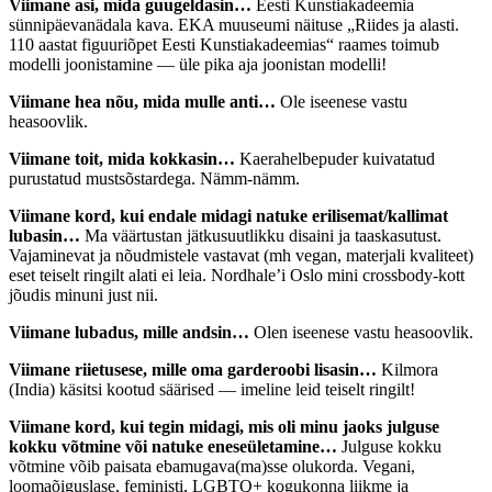
Viimane asi, mida guugeldasin…
Eesti Kunstiakadeemia
sünnipäevanädala kava. EKA muuseumi näituse „Riides ja alasti.
110 aastat figuuriõpet Eesti Kunstiakadeemias“ raames toimub
modelli joonistamine — üle pika aja joonistan modelli!
Viimane hea nõu, mida mulle anti…
Ole iseenese vastu
heasoovlik.
Viimane toit, mida kokkasin…
Kaerahelbepuder kuivatatud
purustatud mustsõstardega. Nämm-nämm.
Viimane kord, kui endale midagi natuke erilisemat/kallimat
lubasin…
Ma väärtustan jätkusuutlikku disaini ja taaskasutust.
Vajaminevat ja nõudmistele vastavat (mh vegan, materjali kvaliteet)
eset teiselt ringilt alati ei leia. Nordhale’i Oslo mini crossbody-kott
jõudis minuni just nii.
Viimane lubadus, mille andsin…
Olen iseenese vastu heasoovlik.
Viimane riietusese, mille oma garderoobi lisasin…
Kilmora
(India) käsitsi kootud säärised — imeline leid teiselt ringilt!
Viimane kord, kui tegin midagi, mis oli minu jaoks julguse
kokku võtmine või natuke eneseületamine…
Julguse kokku
võtmine võib paisata ebamugava(ma)sse olukorda. Vegani,
loomaõiguslase, feministi, LGBTQ+ kogukonna liikme ja