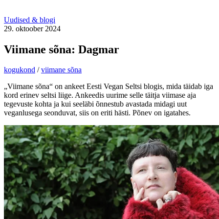
Uudised & blogi
29. oktoober 2024
Viimane sõna: Dagmar
kogukond
/
viimane sõna
„Viimane sõna“ on ankeet Eesti Vegan Seltsi blogis, mida täidab iga
kord erinev seltsi liige. Ankeedis uurime selle täitja viimase aja
tegevuste kohta ja kui seeläbi õnnestub avastada midagi uut
veganlusega seonduvat, siis on eriti hästi. Põnev on igatahes.