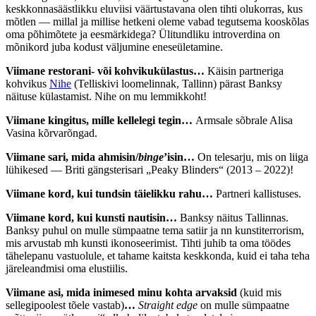
keskkonnasäästlikku eluviisi väärtustavana olen tihti olukorras, kus
mõtlen — millal ja millise hetkeni oleme vabad tegutsema kooskõlas
oma põhimõtete ja eesmärkidega? Ülitundliku introverdina on
mõnikord juba kodust väljumine eneseületamine.
Viimane restorani- või kohvikukülastus…
Käisin partneriga
kohvikus
Nihe
(Telliskivi loomelinnak, Tallinn) pärast Banksy
näituse külastamist. Nihe on mu lemmikkoht!
Viimane kingitus, mille kellelegi tegin…
Armsale sõbrale Alisa
Vasina kõrvarõngad.
Viimane sari, mida ahmisin/
binge
’isin…
On telesarju, mis on liiga
lühikesed — Briti gängsterisari „Peaky Blinders“ (2013 – 2022)!
Viimane kord, kui tundsin täielikku rahu…
Partneri kallistuses.
Viimane kord, kui kunsti nautisin…
Banksy näitus Tallinnas.
Banksy puhul on mulle sümpaatne tema satiir ja nn kunstiterrorism,
mis arvustab mh kunsti ikonoseerimist. Tihti juhib ta oma töödes
tähelepanu vastuolule, et tahame kaitsta keskkonda, kuid ei taha teha
järeleandmisi oma elustiilis.
Viimane asi, mida inimesed minu kohta arvaksid
(kuid mis
sellegipoolest tõele vastab)
…
Straight edge
on mulle sümpaatne