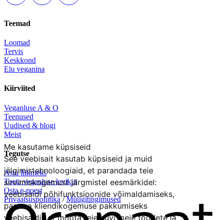
Teemad
Loomad
Tervis
Keskkond
Elu veganina
Kiirviited
Veganluse A & O
Teenused
Uudised & blogi
Meist
Me kasutame küpsiseid
Tegutse
See veebisait kasutab küpsiseid ja muid
jälgimistehnoloogiaid, et parandada teie
Astu liikmeks
sirvimiskogemust järgmistel eesmärkidel:
Toeta veganluse levikut
Osta e-poest
veebisaidi põhifunktsioonide võimaldamiseks
,
Privaatsuspoliitika
/
Müügitingimused
parema kliendikogemuse pakkumiseks
veebisaidil
,
et mõõta teie huvi meie toodete ja