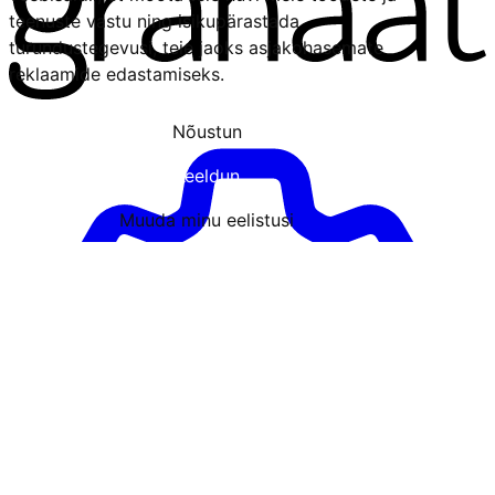
teenuste vastu ning isikupärastada
turundustegevusi
,
teie jaoks asjakohasemate
reklaamide edastamiseks
.
Nõustun
Keeldun
Muuda minu eelistusi