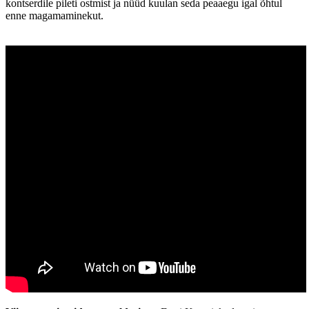
kontserdile pileti ostmist ja nüüd kuulan seda peaaegu igal õhtul
enne magamaminekut.