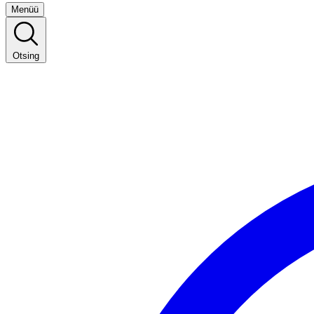
Menüü
Otsing