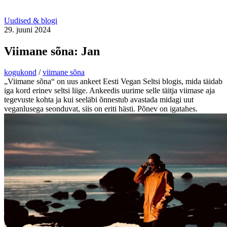
Uudised & blogi
29. juuni 2024
Viimane sõna: Jan
kogukond
/
viimane sõna
„Viimane sõna“ on uus ankeet Eesti Vegan Seltsi blogis, mida täidab
iga kord erinev seltsi liige. Ankeedis uurime selle täitja viimase aja
tegevuste kohta ja kui seeläbi õnnestub avastada midagi uut
veganlusega seonduvat, siis on eriti hästi. Põnev on igatahes.