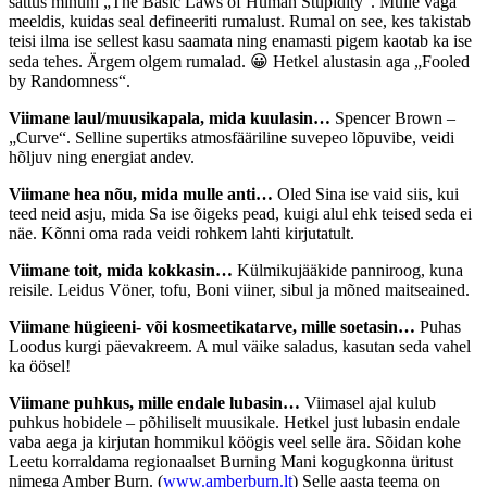
sattus minuni „The Basic Laws of Human Stupidity“. Mulle väga
meeldis, kuidas seal defineeriti rumalust. Rumal on see, kes takistab
teisi ilma ise sellest kasu saamata ning enamasti pigem kaotab ka ise
seda tehes. Ärgem olgem rumalad. 😀 Hetkel alustasin aga „Fooled
by Randomness“.
Viimane laul/muusikapala, mida kuulasin…
Spencer Brown –
„Curve“. Selline supertiks atmosfääriline suvepeo lõpuvibe, veidi
hõljuv ning energiat andev.
Viimane hea nõu, mida mulle anti…
Oled Sina ise vaid siis, kui
teed neid asju, mida Sa ise õigeks pead, kuigi alul ehk teised seda ei
näe. Kõnni oma rada veidi rohkem lahti kirjutatult.
Viimane toit, mida kokkasin…
Külmikujääkide panniroog, kuna
reisile. Leidus Vöner, tofu, Boni viiner, sibul ja mõned maitseained.
Viimane hügieeni- või kosmeetikatarve, mille soetasin…
Puhas
Loodus kurgi päevakreem. A mul väike saladus, kasutan seda vahel
ka öösel!
Viimane puhkus, mille endale lubasin…
Viimasel ajal kulub
puhkus hobidele – põhiliselt muusikale. Hetkel just lubasin endale
vaba aega ja kirjutan hommikul köögis veel selle ära. Sõidan kohe
Leetu korraldama regionaalset Burning Mani kogugkonna üritust
nimega Amber Burn. (
www.amberburn.lt
) Selle aasta teema on