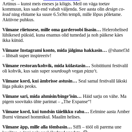
Artinus – kunst meis eneses ja kõigis. Meil on väga toetav
kommuun, kus saab end vabalt väljenda. See aasta olin
design co-
lead
ning ehitame ka suure 6.5x9m templi, mille lõpus põletame.
Aktiivne puhkus.
Viimane riietusese, mille oma garderoobi lisasin…
Helerohelised
lühikesed püksid, kuna enamus olid tumedad ja noh päikese käes
ikka kütsid.
Viimane Instagrami konto, mida jälgima hakkasin…
@shanef3d
– lihtsalt super inspireeriv!
Viimane restoran/kohvik, mida külastasin…
Solstitiumi festivalil
oli kohvik, kus sain super
sourdough
vegan
pizza
‘t.
Viimane kord, kui ämbrisse astusin…
Seal samal festivalil läkski
liiga pikaks peoks.
Viimane sari, mida ahmisin/binge’isin…
Häid sarju on vähe. Ma
pigem soovitaks ühte parimat – „The Expanse“!
Viimane kord, kui tundsin täielikku rahu…
Eelmine aasta Amber
Burni viimasel hommikul. Maailm helises.
Viimane äpp, mille alla tõmbasin…
Siffi – tööl oli parema une