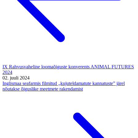
IX Rahvusvaheline loomaõiguste konverents ANIMAL FUTURES
2024
02. juuli 2024
Inglismaa seafarmis filmitud „kujuteldamatute kannatuste” järel
nõutakse õiguslike meetmete rakendamist