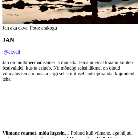
Jan aka ekva. Foto: erakogu
JAN
@ekvaji
Jan on multimeediadisainer ja muusik. Tema uuemat kraami kuuleb
festivalidel, kus ta esineb. Nii mõnelgi seltsi liikmel on olnud
võimalus tema muusika järgi seltsi üritusel tantsupõrandal kujundeid
teha.
Viimane raamat, mida lugesin…
Polnud küll viimane, aga hiljuti