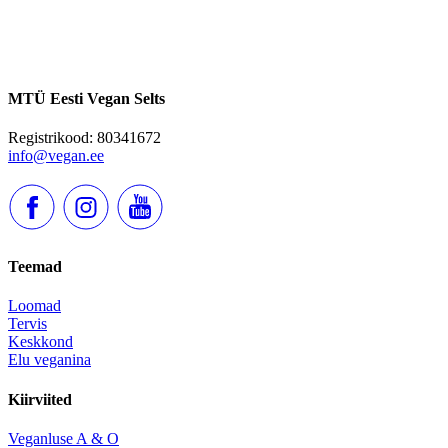
MTÜ Eesti Vegan Selts
Registrikood: 80341672
info@vegan.ee
Teemad
Loomad
Tervis
Keskkond
Elu veganina
Kiirviited
Veganluse A & O