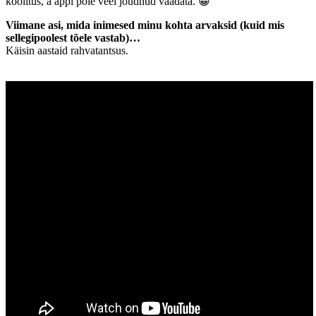
koolitus, a äppi pole veel jõudnud vaadata. 😀
Viimane asi, mida inimesed minu kohta arvaksid (kuid mis
sellegipoolest tõele vastab)…
Käisin aastaid rahvatantsus.