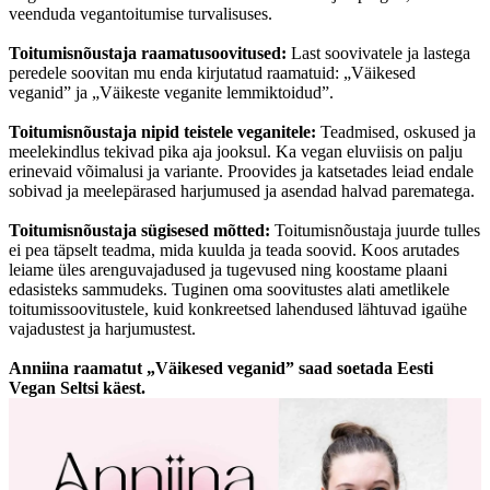
veenduda vegantoitumise turvalisuses.
Toitumisnõustaja raamatusoovitused:
Last soovivatele ja lastega
peredele soovitan mu enda kirjutatud raamatuid: „Väikesed
veganid” ja „Väikeste veganite lemmiktoidud”.
Toitumisnõustaja nipid teistele veganitele:
Teadmised, oskused ja
meelekindlus tekivad pika aja jooksul. Ka vegan eluviisis on palju
erinevaid võimalusi ja variante. Proovides ja katsetades leiad endale
sobivad ja meelepärased harjumused ja asendad halvad parematega.
Toitumisnõustaja sügisesed mõtted:
Toitumisnõustaja juurde tulles
ei pea täpselt teadma, mida kuulda ja teada soovid. Koos arutades
leiame üles arenguvajadused ja tugevused ning koostame plaani
edasisteks sammudeks. Tuginen oma soovitustes alati ametlikele
toitumissoovitustele, kuid konkreetsed lahendused lähtuvad igaühe
vajadustest ja harjumustest.
Anniina raamatut „Väikesed veganid” saad soetada Eesti
Vegan Seltsi käest.