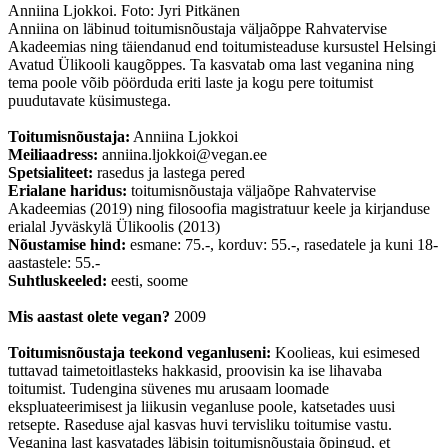
Anniina Ljokkoi. Foto: Jyri Pitkänen
Anniina on läbinud toitumisnõustaja väljaõppe Rahvatervise
Akadeemias ning täiendanud end toitumisteaduse kursustel Helsingi
Avatud Ülikooli kaugõppes. Ta kasvatab oma last veganina ning
tema poole võib pöörduda eriti laste ja kogu pere toitumist
puudutavate küsimustega.
Toitumisnõustaja:
Anniina Ljokkoi
Meiliaadress:
anniina.ljokkoi@vegan.ee
Spetsialiteet:
rasedus ja lastega pered
Erialane haridus:
toitumisnõustaja väljaõpe Rahvatervise
Akadeemias (2019) ning filosoofia magistratuur keele ja kirjanduse
erialal Jyväskylä Ülikoolis (2013)
Nõustamise hind:
esmane: 75.-, korduv: 55.-, rasedatele ja kuni 18-
aastastele: 55.-
Suhtluskeeled:
eesti, soome
Mis aastast olete vegan?
2009
Toitumisnõustaja teekond veganluseni:
Koolieas, kui esimesed
tuttavad taimetoitlasteks hakkasid, proovisin ka ise lihavaba
toitumist. Tudengina süvenes mu arusaam loomade
ekspluateerimisest ja liikusin veganluse poole, katsetades uusi
retsepte. Raseduse ajal kasvas huvi tervisliku toitumise vastu.
Veganina last kasvatades läbisin toitumisnõustaja õpingud, et