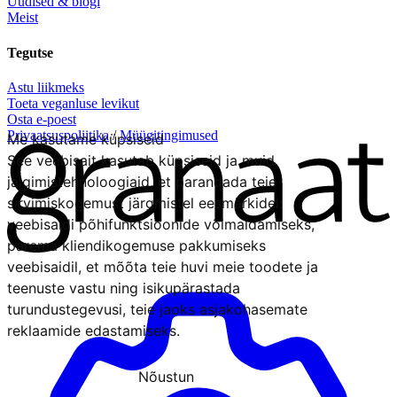
Uudised & blogi
Meist
Tegutse
Astu liikmeks
Toeta veganluse levikut
Osta e-poest
Privaatsuspoliitika
/
Müügitingimused
Me kasutame küpsiseid
See veebisait kasutab küpsiseid ja muid
jälgimistehnoloogiaid, et parandada teie
sirvimiskogemust järgmistel eesmärkidel:
veebisaidi põhifunktsioonide võimaldamiseks
,
parema kliendikogemuse pakkumiseks
veebisaidil
,
et mõõta teie huvi meie toodete ja
teenuste vastu ning isikupärastada
turundustegevusi
,
teie jaoks asjakohasemate
reklaamide edastamiseks
.
Nõustun