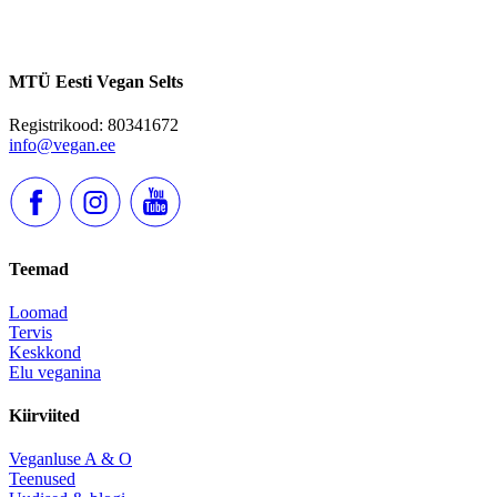
MTÜ Eesti Vegan Selts
Registrikood: 80341672
info@vegan.ee
Teemad
Loomad
Tervis
Keskkond
Elu veganina
Kiirviited
Veganluse A & O
Teenused