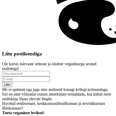
Liitu postiloendiga
Ole kursis tulevaste ürituste ja oluliste veganlusega seotud
uudistega!
Liitu
Me ei spämmi ega jaga sinu andmeid kunagi kellegi kolmandaga.
Sul on alati võimalus ennast nimekirjast eemaldada, kui klikid meie
uudiskirja lõpus olevale lingile.
Huvitud eetilisemast, keskkonnasõbralikumast ja tervislikumast
ühiskonnast?
Toeta veganluse levikut!