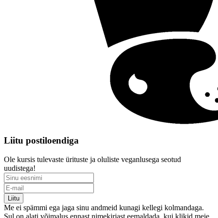
Liitu postiloendiga
Ole kursis tulevaste ürituste ja oluliste veganlusega seotud
uudistega!
Liitu
Me ei spämmi ega jaga sinu andmeid kunagi kellegi kolmandaga.
Sul on alati võimalus ennast nimekirjast eemaldada, kui klikid meie