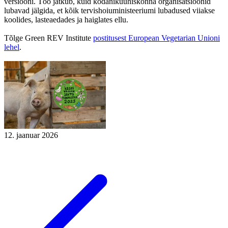
versiooni. Töö jätkub, kuid kodanikuühiskonna organisatsioonid
lubavad jälgida, et kõik tervishoiuministeeriumi lubadused viiakse
koolides, lasteaedades ja haiglates ellu.
Tõlge Green REV Institute
postitusest European Vegetarian Unioni
lehel
.
12. jaanuar 2026