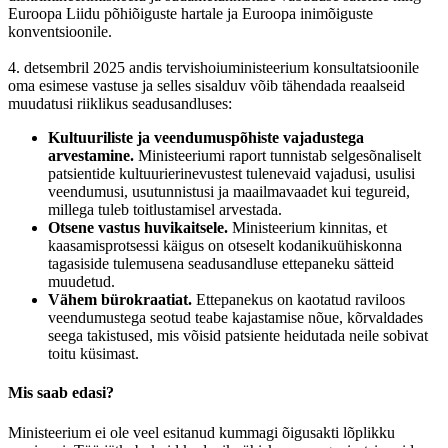
Euroopa Liidu põhiõiguste hartale ja Euroopa inimõiguste
konventsioonile.
4. detsembril 2025 andis tervishoiuministeerium konsultatsioonile
oma esimese vastuse ja selles sisalduv võib tähendada reaalseid
muudatusi riiklikus seadusandluses:
Kultuuriliste ja veendumuspõhiste vajadustega
arvestamine.
Ministeeriumi raport tunnistab selgesõnaliselt
patsientide kultuurierinevustest tulenevaid vajadusi, usulisi
veendumusi, usutunnistusi ja maailmavaadet kui tegureid,
millega tuleb toitlustamisel arvestada.
Otsene vastus huvikaitsele.
Ministeerium kinnitas, et
kaasamisprotsessi käigus on otseselt kodanikuühiskonna
tagasiside tulemusena seadusandluse ettepaneku sätteid
muudetud.
Vähem bürokraatiat.
Ettepanekus on kaotatud raviloos
veendumustega seotud teabe kajastamise nõue, kõrvaldades
seega takistused, mis võisid patsiente heidutada neile sobivat
toitu küsimast.
Mis saab edasi?
Ministeerium ei ole veel esitanud kummagi õigusakti lõplikku