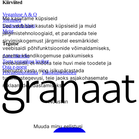
Kiirviited
Veganluse A & O
Me kasutame küpsiseid
Teenused
See veebisait kasutab küpsiseid ja muid
Uudised & blogi
Meist
jälgimistehnoloogiaid, et parandada teie
sirvimiskogemust järgmistel eesmärkidel:
Tegutse
veebisaidi põhifunktsioonide võimaldamiseks
,
parema kliendikogemuse pakkumiseks
Astu liikmeks
Toeta veganluse levikut
veebisaidil
,
et mõõta teie huvi meie toodete ja
Osta e-poest
teenuste vastu ning isikupärastada
Privaatsuspoliitika
/
Müügitingimused
turundustegevusi
,
teie jaoks asjakohasemate
reklaamide edastamiseks
.
Nõustun
Keeldun
Muuda minu eelistusi