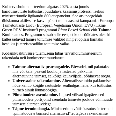
Kui tervishoiuministeerium algatas 2025. aasta juunis
haridusasutuste toitlustust puudutava kaasamisprotsessi, laekus
ministeeriumile ligikaudu 800 ettepanekut. See arv peegeldab
ühiskonna aktiivsuse kasvu pärast mitmeaastast kampaaniat Euroopa
Taimetoitlaste Liidu (European Vegetarian Union, EVU) liikme
Green REV Institute’i programmi
Plant Based School
ehk
Taimne
Kool
raames. Programm seisab selle eest, et koolisööklates oleksid
kättesaadavad taimse toitumise valikud ning et õpilasi haritaks
kestliku ja terviseteadliku toitumise vallas.
Kodanikuaktiivsuse tulemusena lubas tervishoiuministeerium
rakendada neli konkreetset muudatust:
Taimne alternatiiv pearoogadele.
Päevadel, mil pakutakse
liha või kala, peavad koolid ja lasteaiad pakkuma
alternatiivina taimset, eelkõige kaunviljadel põhinevat rooga.
Universaalne rakendamine.
Alternatiivse toidu pakkumise
nõue kehtib kõigile asutustele, sealhulgas neile, kus toitlustus
piirneb ainult lõunasöögiga.
Piimatoodete asendamine.
Lapsed võivad igapäevased
piimatoodete portsjonid asendada taimsete jookide või muude
taimsete alternatiividega.
Täpne terminoloogia.
Ministeerium võttis kasutusele termini
„piimatoodete taimsed alternatiivid“,et tagada rakendamise