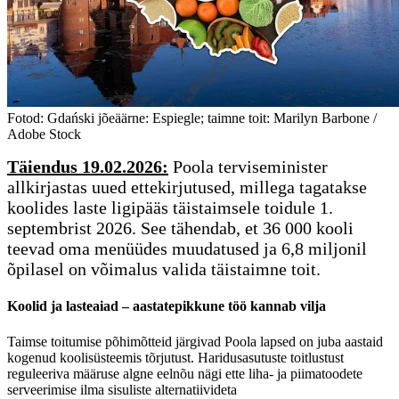
Fotod: Gdański jõeäärne: Espiegle; taimne toit: Marilyn Barbone /
Adobe Stock
Täiendus 19.02.2026:
Poola terviseminister
allkirjastas uued ettekirjutused, millega tagatakse
koolides laste ligipääs täistaimsele toidule 1.
septembrist 2026. See tähendab, et 36 000 kooli
teevad oma menüüdes muudatused ja 6,8 miljonil
õpilasel on võimalus valida täistaimne toit.
Koolid ja lasteaiad – aastatepikkune töö kannab vilja
Taimse toitumise põhimõtteid järgivad Poola lapsed on juba aastaid
kogenud koolisüsteemis tõrjutust. Haridusasutuste toitlustust
reguleeriva määruse algne eelnõu nägi ette liha- ja piimatoodete
serveerimise ilma sisuliste alternatiivideta