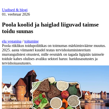
Uudised & blogi
01. veebruar 2026
Poola koolid ja haiglad liiguvad taimse
toidu suunas
elu veganina
/
toitumine
Poola riiklikus toidupoliitikas on toimumas märkimisväärne muutus.
2025. aasta viimastel kuudel teatas tervishoiuministeerium
murrangulistest otsustest, mille eesmärk on tagada ligipääs taimsele
toidule kahes olulises avaliku sektori harus: haridusasutustes ja
tervishoiuasutustes.