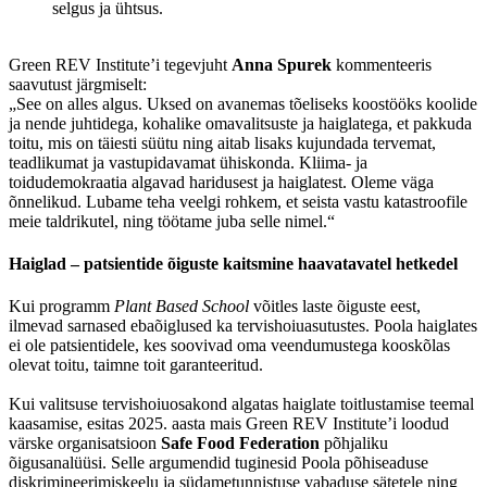
selgus ja ühtsus.
Green REV Institute’i tegevjuht
Anna Spurek
kommenteeris
saavutust järgmiselt:
„See on alles algus. Uksed on avanemas tõeliseks koostööks koolide
ja nende juhtidega, kohalike omavalitsuste ja haiglatega, et pakkuda
toitu, mis on täiesti süütu ning aitab lisaks kujundada tervemat,
teadlikumat ja vastupidavamat ühiskonda. Kliima- ja
toidudemokraatia algavad haridusest ja haiglatest. Oleme väga
õnnelikud. Lubame teha veelgi rohkem, et seista vastu katastroofile
meie taldrikutel, ning töötame juba selle nimel.“
Haiglad – patsientide õiguste kaitsmine haavatavatel hetkedel
Kui programm
Plant Based School
võitles laste õiguste eest,
ilmevad sarnased ebaõiglused ka tervishoiuasutustes. Poola haiglates
ei ole patsientidele, kes soovivad oma veendumustega kooskõlas
olevat toitu, taimne toit garanteeritud.
Kui valitsuse tervishoiuosakond algatas haiglate toitlustamise teemal
kaasamise, esitas 2025. aasta mais Green REV Institute’i loodud
värske organisatsioon
Safe Food Federation
põhjaliku
õigusanalüüsi. Selle argumendid tuginesid Poola põhiseaduse
diskrimineerimiskeelu ja südametunnistuse vabaduse sätetele ning