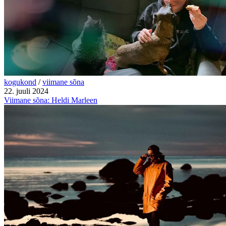
kogukond
/
viimane sõna
22. juuli 2024
Viimane sõna: Heldi Marleen