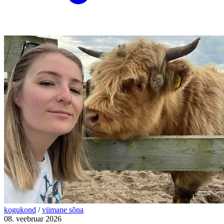
kogukond
/
viimane sõna
08. veebruar 2026