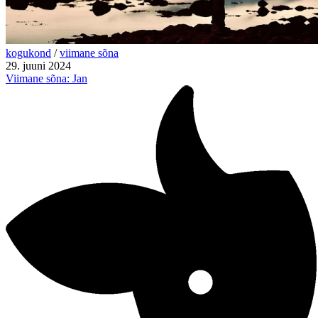
kogukond
/
viimane sõna
29. juuni 2024
Viimane sõna: Jan