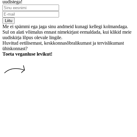
uudistega!
Liitu
Me ei spämmi ega jaga sinu andmeid kunagi kellegi kolmandaga.
Sul on alati võimalus ennast nimekirjast eemaldada, kui klikid meie
uudiskirja lõpus olevale lingile.
Huvitud eetilisemast, keskkonnasõbralikumast ja tervislikumast
ühiskonnast?
Toeta veganluse levikut!