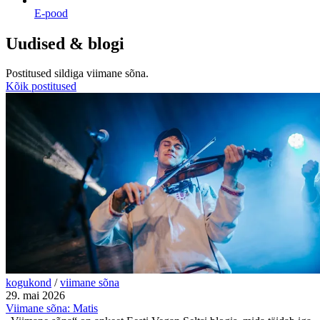
E-pood
Uudised & blogi
Postitused sildiga
viimane sõna
.
Kõik postitused
kogukond
/
viimane sõna
29. mai 2026
Viimane sõna: Matis