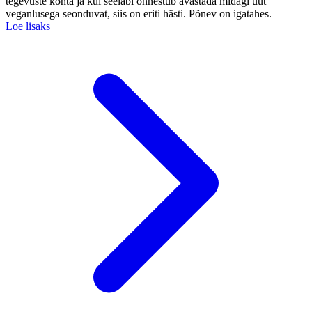
tegevuste kohta ja kui seeläbi õnnestub avastada midagi uut
veganlusega seonduvat, siis on eriti hästi. Põnev on igatahes.
Loe lisaks