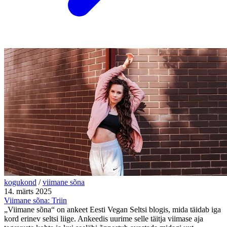
kogukond
/
viimane sõna
14. märts 2025
Viimane sõna: Triin
„Viimane sõna“ on ankeet Eesti Vegan Seltsi blogis, mida täidab iga
kord erinev seltsi liige. Ankeedis uurime selle täitja viimase aja