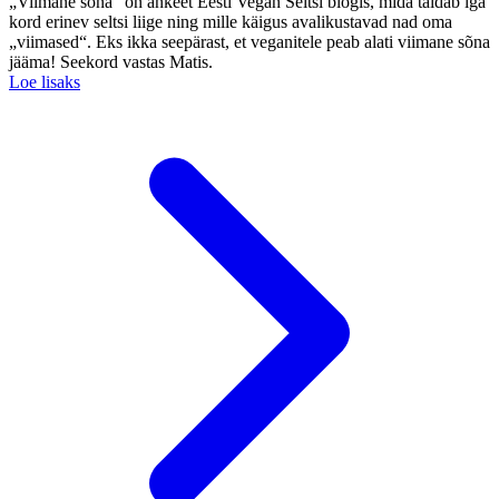
„Viimane sõna“ on ankeet Eesti Vegan Seltsi blogis, mida täidab iga
kord erinev seltsi liige ning mille käigus avalikustavad nad oma
„viimased“. Eks ikka seepärast, et veganitele peab alati viimane sõna
jääma! Seekord vastas Matis.
Loe lisaks