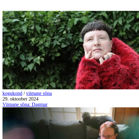
kogukond
/
viimane sõna
29. oktoober 2024
Viimane sõna: Dagmar