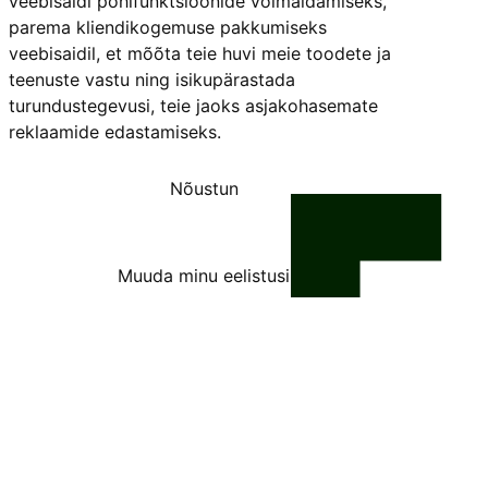
veebisaidi põhifunktsioonide võimaldamiseks
,
parema kliendikogemuse pakkumiseks
veebisaidil
,
et mõõta teie huvi meie toodete ja
teenuste vastu ning isikupärastada
turundustegevusi
,
teie jaoks asjakohasemate
reklaamide edastamiseks
.
Nõustun
Keeldun
Muuda minu eelistusi